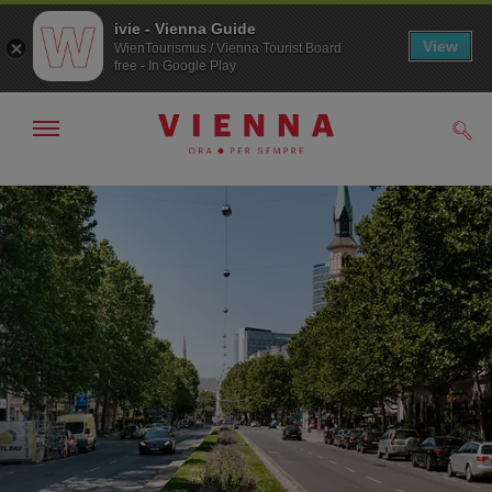
ivie - Vienna Guide
View
WienTourismus / Vienna Tourist Board
free - In Google Play
Mostra/nascondi
Cerc
navigazione
Alla
Al
navigazione
contenuto