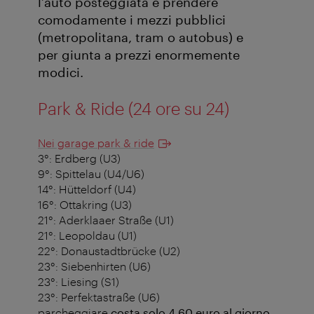
l’auto posteggiata e prendere
comodamente i mezzi pubblici
(metropolitana, tram o autobus) e
per giunta a prezzi enormemente
modici.
Park & Ride (24 ore su 24)
Nei garage park & ride
3°: Erdberg (U3)
9°: Spittelau (U4/U6)
14°: Hütteldorf (U4)
16°: Ottakring (U3)
21°: Aderklaaer Straße (U1)
21°: Leopoldau (U1)
22°: Donaustadtbrücke (U2)
23°: Siebenhirten (U6)
23°: Liesing (S1)
23°: Perfektastraße (U6)
parcheggiare
costa solo 4,60 euro al giorno
.