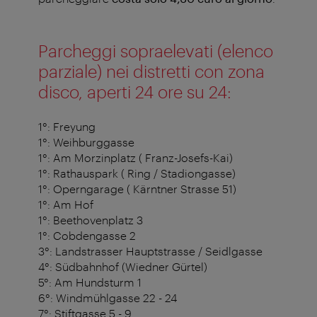
Parcheggi sopraelevati (elenco
parziale) nei distretti con zona
disco, aperti 24 ore su 24:
1°: Freyung
1°: Weihburggasse
1°: Am Morzinplatz ( Franz-Josefs-Kai)
1°: Rathauspark ( Ring / Stadiongasse)
1°: Operngarage ( Kärntner Strasse 51)
1°: Am Hof
1°: Beethovenplatz 3
1°: Cobdengasse 2
3°: Landstrasser Hauptstrasse / Seidlgasse
4°: Südbahnhof (Wiedner Gürtel)
5°: Am Hundsturm 1
6°: Windmühlgasse 22 - 24
7°: Stiftgasse 5 - 9