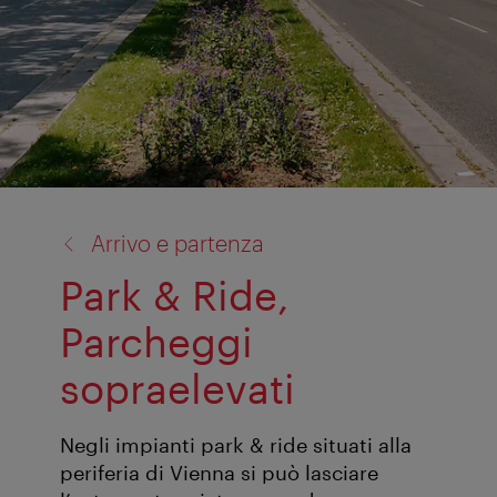
torna
Arrivo e partenza
a:
Park & Ride,
Parcheggi
sopraelevati
Negli impianti park & ride situati alla
periferia di Vienna si può lasciare