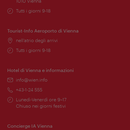
1010 Vienna
Orari
Tutti i giorni 9-18
di
apertura:
Tourist-Info Aeroporto di Vienna
Posizione:
nell’atrio degli arrivi
Orari
Tutti i giorni 9-18
di
apertura:
Hotel di Vienna e informazioni
Email:
info@wien.info
Telefono:
+43-1-24 555
Orari
Lunedì-Venerdì ore 9–17
di
Chiuso nei giorni festivi
apertura:
Concierge IA Vienna