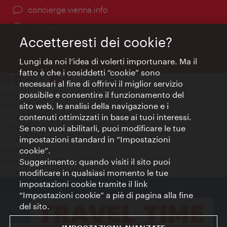
Ort:
concierge.vienna.info
Öffnungszeiten:
Informazioni 24 ore su 24
Accetteresti dei cookie?
Lungi da noi l’idea di volerti importunare. Ma il
fatto è che i cosiddetti “cookie” sono
necessari al fine di offrirvi il miglior servizio
Contatti
possibile e consentire il funzionamento del
Colophon
sito web, le analisi della navigazione e i
Dichiarazione sulla protezione dei dati
contenuti ottimizzati in base ai tuoi interessi.
Terms of Use
Se non vuoi abilitarli, puoi modificare le tue
Accessibilità
impostazioni standard in “Impostazioni
Contatto stampa
cookie”.
Suggerimento: quando visiti il sito puoi
Impostazioni cookie
© Copyright WienTourismus
modificare in qualsiasi momento le tue
impostazioni cookie tramite il link
“Impostazioni cookie” a piè di pagina alla fine
del sito.