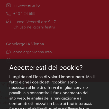
Email:
info@wien.info
Telefono:
+43-1-24 555
Orari
Lunedì-Venerdì ore 9–17
di
Chiuso nei giorni festivi
apertura:
Concierge IA Vienna
Ort:
concierge.vienna.info
Öffnungszeiten:
Informazioni 24 ore su 24
Accetteresti dei cookie?
Lungi da noi l’idea di volerti importunare. Ma il
fatto è che i cosiddetti “cookie” sono
necessari al fine di offrirvi il miglior servizio
Contatti
possibile e consentire il funzionamento del
Colophon
sito web, le analisi della navigazione e i
Dichiarazione sulla protezione dei dati
contenuti ottimizzati in base ai tuoi interessi.
Terms of Use
Se non vuoi abilitarli, puoi modificare le tue