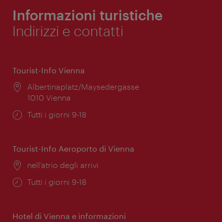
Informazioni turistiche
Indirizzi e contatti
Tourist-Info Vienna
Posizione:
Albertinaplatz/Maysedergasse
1010 Vienna
Orari
Tutti i giorni 9-18
di
apertura:
Tourist-Info Aeroporto di Vienna
Posizione:
nell’atrio degli arrivi
Orari
Tutti i giorni 9-18
di
apertura:
Hotel di Vienna e informazioni