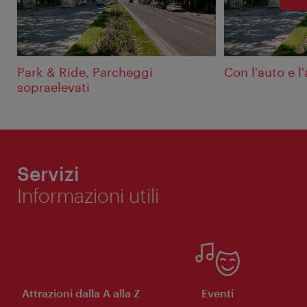
Park & Ride, Parcheggi
Con l'auto e l
sopraelevati
Servizi
Informazioni utili
Attrazioni dalla A alla Z
Eventi