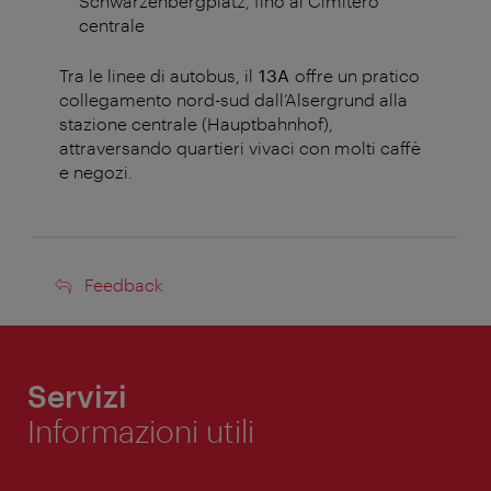
Schwarzenbergplatz, fino al Cimitero
centrale
Tra le linee di autobus, il
13A
offre un pratico
collegamento nord-sud dall’Alsergrund alla
stazione centrale (Hauptbahnhof),
attraversando quartieri vivaci con molti caffè
e negozi.
Feedback
Feedback
Servizi
Informazioni utili