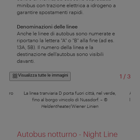
minibus con trazione elettrica a idrogeno a
garantire spostamenti rapidi.
Denominazioni delle linee
Anche le linee di autobus sono numerate e
riportano la lettera "A" o "B" alla fine (ad es.
13A, 5B). Il numero della linea e la
destinazione dell’autobus sono visibili
davanti.
di
Visualizza tutte le immagini
1
/
3
 centro
La linea tranviaria D porta fuori città, nel verde,
Alla 
nien
fino al borgo vinicolo di Nussdorf.
–
©
linee
Heldentheater/Wiener Linien
Autobus notturno - Night Line