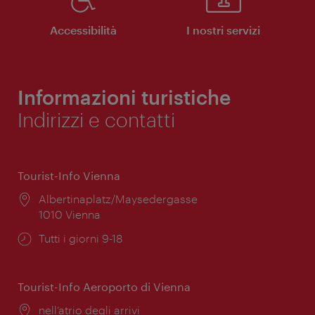
Accessibilità
I nostri servizi
Informazioni turistiche
Indirizzi e contatti
Tourist-Info Vienna
Posizione:
Albertinaplatz/Maysedergasse
1010 Vienna
Orari
Tutti i giorni 9-18
di
apertura:
Tourist-Info Aeroporto di Vienna
Posizione:
nell’atrio degli arrivi