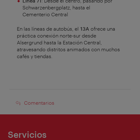
Línea 71
: Desde el centro, pasando por
Schwarzenbergplatz, hasta el
Cementerio Central
En las líneas de autobús, el
13A
ofrece una
práctica conexión norte-sur desde
Alsergrund hasta la Estación Central,
atravesando distritos animados con muchos
cafés y tiendas.
Comentarios
Comentarios
Servicios