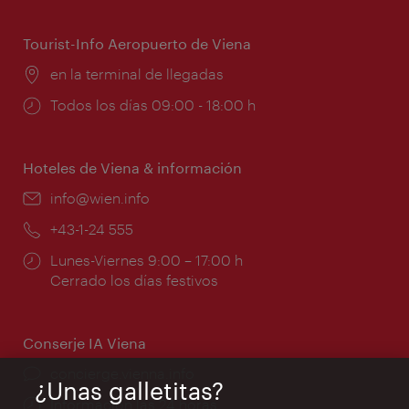
de
apertura:
Tourist-Info Aeropuerto de Viena
Lugar:
en la terminal de llegadas
Horarios
Todos los días 09:00 - 18:00 h
de
apertura:
Hoteles de Viena & información
e-
info@wien.info
mail:
Teléfono:
+43-1-24 555
Horarios
Lunes-Viernes 9:00 – 17:00 h
de
Cerrado los días festivos
apertura:
Conserje IA Viena
concierge.vienna.info
¿Unas galletitas?
Información las 24 horas