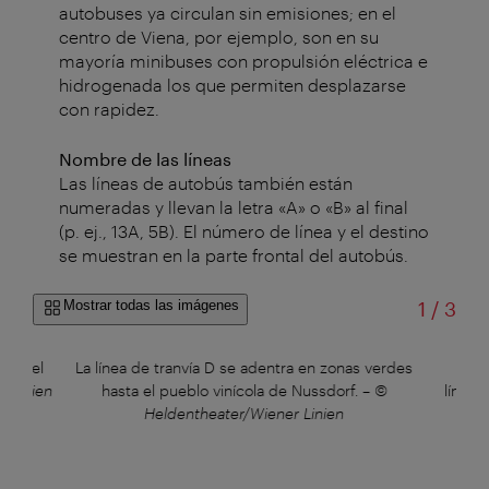
autobuses ya circulan sin emisiones; en el
centro de Viena, por ejemplo, son en su
mayoría minibuses con propulsión eléctrica e
hidrogenada los que permiten desplazarse
con rapidez.
Nombre de las líneas
Las líneas de autobús también están
numeradas y llevan la letra «A» o «B» al final
(p. ej., 13A, 5B). El número de línea y el destino
se muestran en la parte frontal del autobús.
de
Mostrar todas las imágenes
1
/
3
 por el
La línea de tranvía D se adentra en zonas verdes
En l
 Linien
hasta el pueblo vinícola de Nussdorf.
–
©
líneas
Heldentheater/Wiener Linien