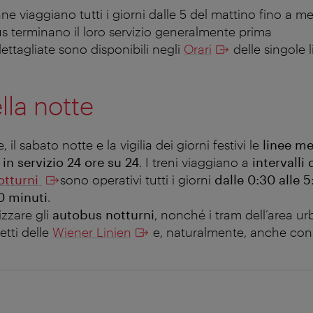
ne viaggiano tutti i giorni dalle 5 del mattino fino a m
s terminano il loro servizio generalmente prima
ettagliate sono disponibili negli
Orari
delle singole l
lla notte
, il sabato notte e la vigilia dei giorni festivi le
linee me
o
in servizio 24 ore su 24
. I treni viaggiano a
intervalli 
otturni
sono operativi tutti i giorni
dalle 0:30 alle 
30 minuti
.
lizzare gli
autobus notturni
, nonché i tram dell’area u
ietti delle
Wiener Linien
e, naturalmente, anche con