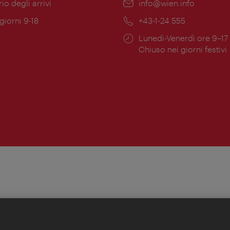
ione:
rio degli arrivi
Email:
info@wien.info
 giorni 9-18
Telefono:
+43-1-24 555
Orari
Lunedì-Venerdì ore 9–17
ura:
di
Chiuso nei giorni festivi
apertura: