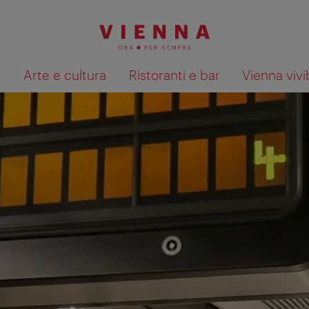
à
Arte e cultura
Ristoranti e bar
Vienna vivi
Mostra i risultati della ricerca su