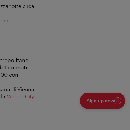
ezzanotte circa
inee.
tropolitane
di 15 minuti
.
5:00 con
rbana di Vienna
 la
Vienna City
Sign up now
Chiudi