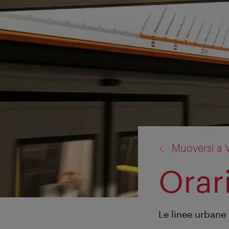
torna
Muoversi a 
a:
Orari
Le linee urbane 