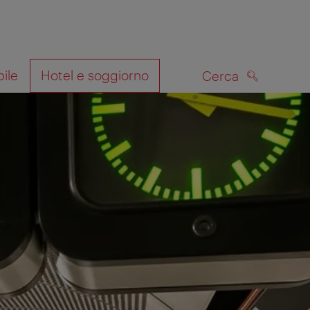
bile
Hotel e soggiorno
Cerca
CERCA
lla mappa