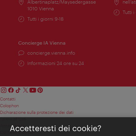
Posizione:
Albertinaplatz/Maysedergasse
Posiz
nell’at
1010 Vienna
Orari
Tutti i
Orari
Tutti i giorni 9-18
di
di
apert
apertura:
Concierge IA Vienna
Ort:
concierge.vienna.info
Öffnungszeiten:
Informazioni 24 ore su 24
Contatti
Colophon
Dichiarazione sulla protezione dei dati
Terms of Use
Accessibilità
Accetteresti dei cookie?
Contatto stampa