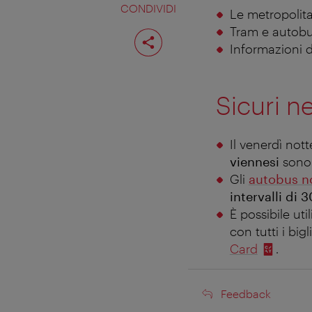
CONDIVIDI
Le metropolita
Tram e autobu
Condividi
pagina
Informazioni d
Sicuri ne
Il venerdì notte
viennesi
son
Gli
autobus n
intervalli di 
È possibile uti
con tutti i bigl
Card
.
Feedback
Feedback