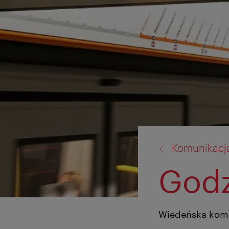
powrót
Komunikacj
do:
Godz
Wiedeńska komu