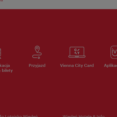
kacja
Przyjazd
Vienna City Card
Aplikac
 bilety
nfo Lotnisko Wiedeń
Wiedeń Hotele & Info