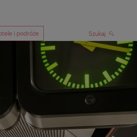
otele i podróże
Szukaj
SZUKAJ
kiwania