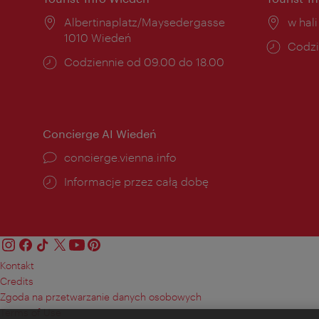
Miejsce:
Albertinaplatz/Maysedergasse
Miejs
w hal
1010 Wiedeń
Godzi
Codzi
Godziny
Codziennie od 09.00 do 18.00
otwar
otwarcia:
Concierge AI Wiedeń
concierge.vienna.info
Informacje przez całą dobę
Kontakt
Credits
Zgoda na przetwarzanie danych osobowych
Terms of Use