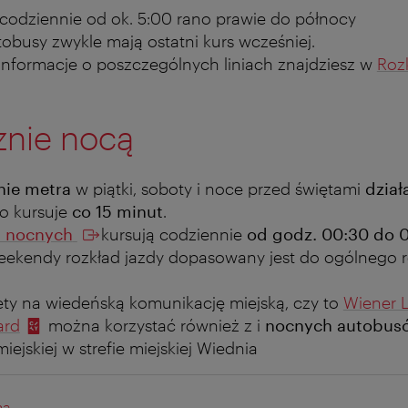
 codziennie od ok. 5:00 rano prawie do północy
obusy zwykle mają ostatni kurs wcześniej.
nformacje o poszczególnych liniach znajdziesz w
Roz
znie nocą
nie metra
w piątki, soboty i noce przed świętami
dział
ro kursuje
co 15 minut
.
i nocnych
kursują codziennie
od godz. 00:30 do 0
eekendy rozkład jazdy dopasowany jest do ogólnego r
lety na wiedeńską komunikację miejską, czy to
Wiener L
ard
można korzystać również z i
nocnych autobus
miejskiej w strefie miejskiej Wiednia
na