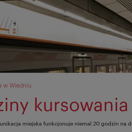
a w Wiedniu
iny kursowania
nikacja miejska funkcjonuje niemal 20 godzin na d