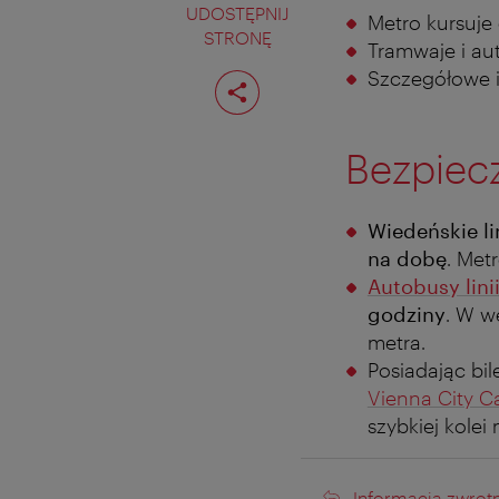
UDOSTĘPNIJ
Metro kursuje
STRONĘ
Tramwaje i aut
Podziel
Szczegółowe i
stronę
Bezpiec
Wiedeńskie li
na dobę
. Met
Autobusy lini
godziny
. W w
metra.
Posiadając bi
Vienna City C
szybkiej kolei 
Informacja zwrot