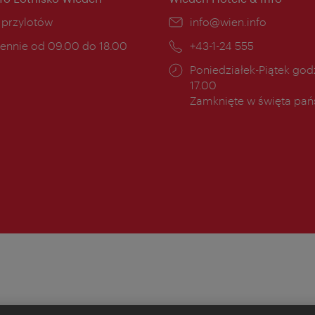
ce:
i przylotów
E-
info@wien.info
mail:
ny
ennie od 09.00 do 18.00
Telefon:
+43-1-24 555
cia:
Godziny
Poniedziałek-Piątek godz
otwarcia:
17.00
Zamknięte w święta pa