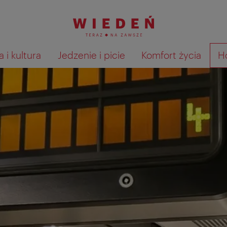
 i kultura
Jedzenie i picie
Komfort życia
H
Pokaż na mapie wyniki wyszu