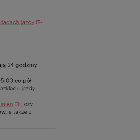
kładach jazdy
ają 24 godziny
5:00 co pół
ozkładu jazdy
inien
, czy
ów
, a także z