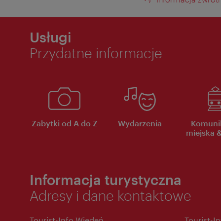
Informacja
zwrotna
Usługi
Przydatne informacje
Zabytki od A do Z
Wydarzenia
Komuni
miejska &
Informacja turystyczna
Adresy i dane kontaktowe
Tourist-Info Wiedeń
Tourist-I