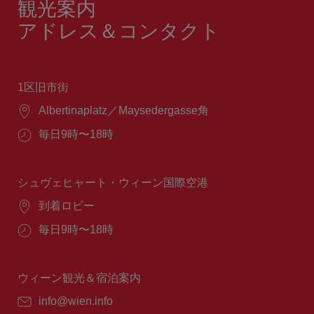
観光案内
アドレス＆コンタクト
1区旧市街
場
Albertinaplatz／Maysedergasse角
所：
営
毎日9時〜18時
業
時
間：
シュヴェヒャート・ウィーン国際空港
場
到着ロビー
所：
営
毎日9時〜18時
業
時
間：
ウィーン観光＆宿泊案内
E
info@wien.info