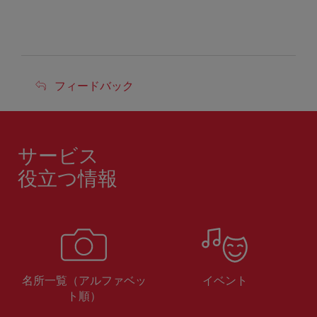
フ
フィードバック
ィ
ー
ド
サービス
バ
役立つ情報
ッ
ク
名所一覧（アルファベッ
イベント
ト順）