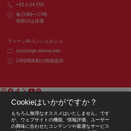
メ
電
+43-1-24 555
ー
話
ル：
営
毎日9時〜17時
番
業
祝祭日は休業
号：
時
間：
ウィーンAIコンシェルジュ
concierge.vienna.info
24時間体制の情報提供
お問い合わせ
Cookieはいかがですか？
Credits
プライバシーポリシー
もちろん無理なオススメはいたしません。です
Terms of Use
が、ウェブサイトの機能、情報評価、ユーザー
アクセシビリティ
の興味に合わせたコンテンツや最適なサービス