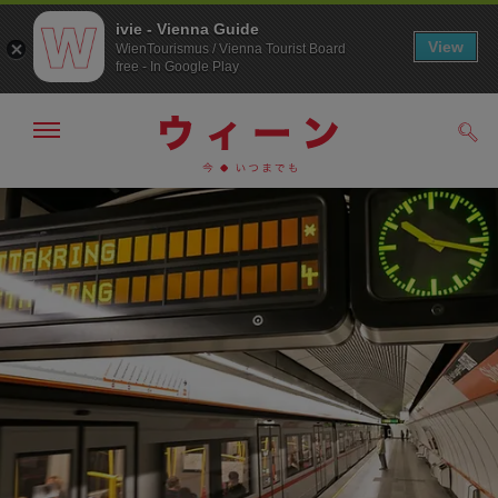
ivie - Vienna Guide
View
WienTourismus / Vienna Tourist Board
free - In Google Play
メ
検
ニ
索
ュ
メ
こ
す
ー
る
ニ
の
の
ュ
ペ
表
ー
ー
示・
非
へ
ジ
表
の
示
ト
ッ
プ
へ