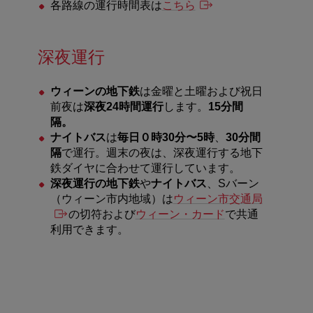
各路線の運行時間表は
こちら
深夜運行
ウィーンの地下鉄
は金曜と土曜および祝日
前夜は
深夜24時間運行
します。
15分間
隔。
ナイトバス
は
毎日０時30分〜5時
、
30分間
隔
で運行。週末の夜は、深夜運行する地下
鉄ダイヤに合わせて運行しています。
深夜運行の地下鉄
や
ナイトバス
、Sバーン
（ウィーン市内地域）は
ウィーン市交通局
の切符および
ウィーン・カード
で共通
利用できます。