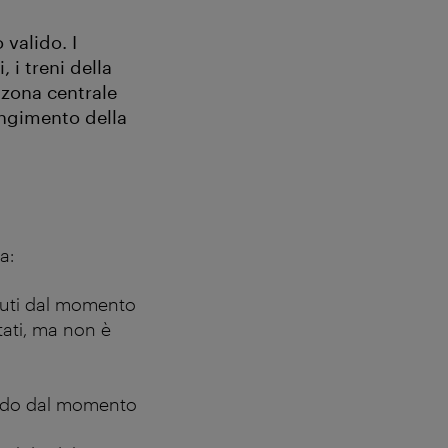
 valido. I
, i treni della
 zona centrale
ungimento della
a:
inuti dal momento
tati, ma non è
Valido dal momento