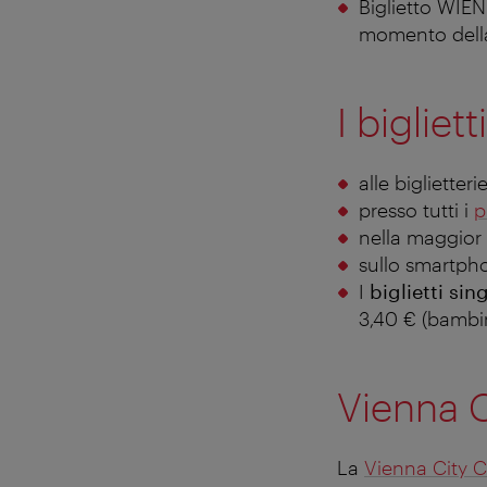
Biglietto WIEN f
momento della 
I bigliet
alle bigliette
presso tutti i
p
nella maggior 
sullo smartpho
I
biglietti sing
3,40 € (bambin
Vienna C
La
Vienna City 