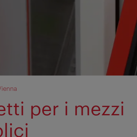
Vienna
etti per i mezzi
lici