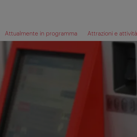
Alla
Al
Cosa
Attualmente in programma
Attrazioni e attivit
navigazione
contenuto
cerchi?