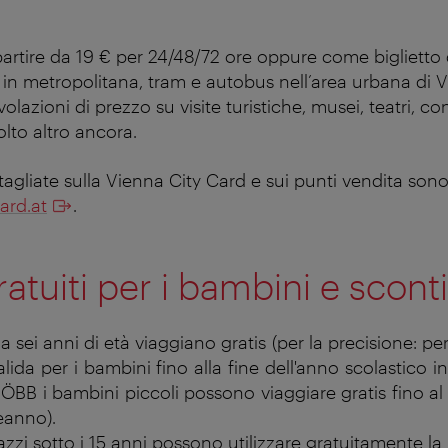
partire da 19 € per 24/48/72 ore oppure come biglietto 
 in metropolitana, tram e autobus nell’area urbana di 
lazioni di prezzo su visite turistiche, musei, teatri, conc
lto altro ancora.
agliate sulla Vienna City Card e sui punti vendita sono
ard.at
.
ratuiti per i bambini e sconti
a sei anni di età viaggiano gratis (per la precisione: pe
valida per i bambini fino alla fine dell'anno scolastico
i ÖBB i bambini piccoli possono viaggiare gratis fino a
eanno).
zzi sotto i 15 anni possono utilizzare gratuitamente la