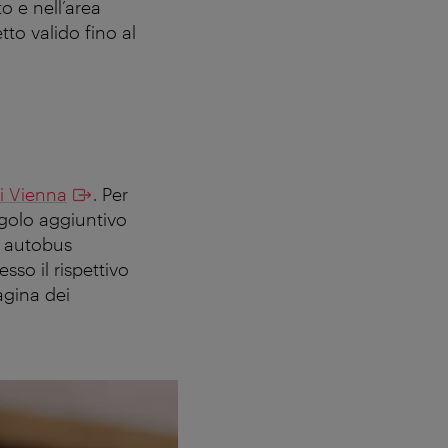
to e nell’area
tto valido fino al
i Vienna
. Per
ngolo aggiuntivo
i autobus
esso il rispettivo
agina dei