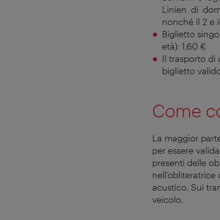
Linien di dom
nonché il 2 e 
Biglietto sing
età): 1,60 €
Il trasporto d
biglietto valid
Come con
La maggior parte
per essere valida
presenti delle obli
nell’obliteratrice
acustico. Sui tra
veicolo.