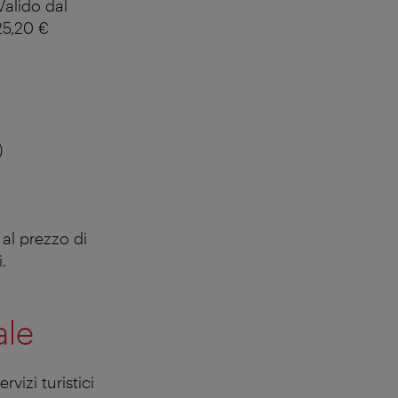
 Valido dal
25,20 €
)
al prezzo di
.
ale
vizi turistici