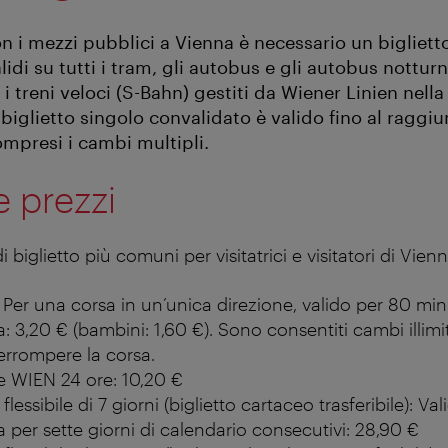
n i mezzi pubblici a Vienna è necessario un biglietto
lidi su tutti i tram, gli autobus e gli autobus notturni
i treni veloci (S-Bahn) gestiti da Wiener Linien nella
biglietto singolo convalidato è valido fino al raggi
ompresi i cambi multipli.
 e prezzi
 biglietto più comuni per visitatrici e visitatori di Vienn
 Per una corsa in un’unica direzione, valido per 80 m
a: 3,20 € (bambini: 1,60 €). Sono consentiti cambi illimi
errompere la corsa.
ete WIEN 24 ore: 10,20 €
flessibile di 7 giorni (biglietto cartaceo trasferibile): 
a per sette giorni di calendario consecutivi: 28,90 €