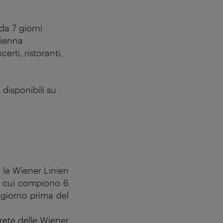
da 7 giorni
Vienna
erti, ristoranti,
 disponibili su
r le Wiener Linien
 in cui compiono 6
l giorno prima del
 rete delle Wiener