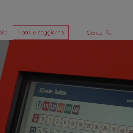
bile
Hotel e soggiorno
Cerca
CERCA
lla mappa