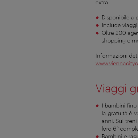
extra.
Disponibile a 
Include viaggi
Oltre 200 agevo
shopping e mo
Informazioni dett
www.viennacityc
Viaggi g
I bambini fino 
la gratuità è 
anni. Sui tren
loro 6° compl
Bambini e raga