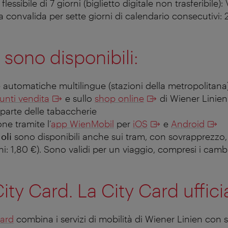
lessibile di 7 giorni (biglietto digitale non trasferibile):
convalida per sette giorni di calendario consecutivi: 
ti sono disponibili:
rie automatiche multilingue (stazioni della metropolitana
unti vendita
e sullo
shop online
di Wiener Linien
parte delle tabaccherie
ne tramite l’
app WienMobil
per
iOS
e
Android
oli
sono disponibili anche sui tram, con sovrapprezzo, 
i: 1,80 €).
Sono validi per un viaggio, compresi i cambi
ity Card. La City Card uffici
Card
combina i servizi di mobilità di Wiener Linien con ser