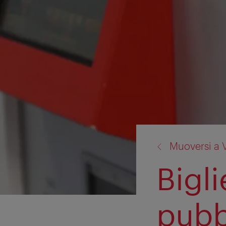
torna
Muoversi a 
a:
Bigli
pubb