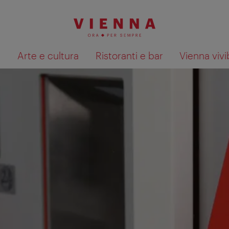
à
Arte e cultura
Ristoranti e bar
Vienna vivi
Mostra i risultati della ricerca su