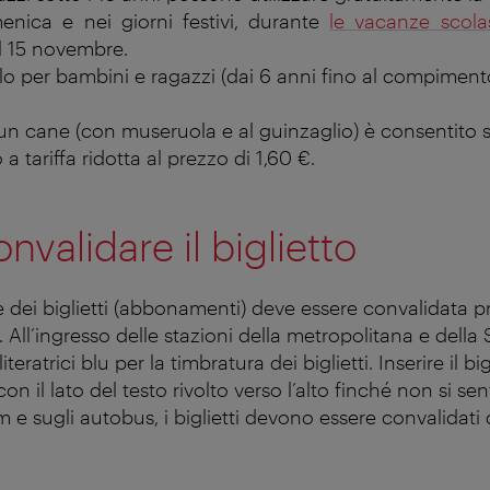
enica e nei giorni festivi, durante
le vacanze scola
il 15 novembre.
olo per bambini e ragazzi (dai 6 anni fino al compiment
i un cane (con museruola e al guinzaglio) è consentito
o a tariffa ridotta al prezzo di 1,60 €.
validare il biglietto
 dei biglietti (abbonamenti) deve essere convalidata p
. All’ingresso delle stazioni della metropolitana e dell
teratrici blu per la timbratura dei biglietti. Inserire il big
 con il lato del testo rivolto verso l’alto finché non si s
m e sugli autobus, i biglietti devono essere convalidati