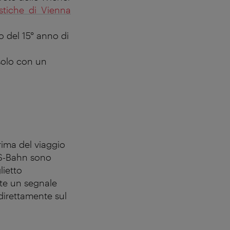
stiche di Vienna
o del 15° anno di
 solo con un
rima del viaggio
a S-Bahn sono
lietto
ente un segnale
 direttamente sul