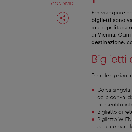
CONDIVIDI
Per viaggiare co
Condividi
pagina
biglietti sono va
metropolitana e 
di Vienna. Ogni 
destinazione, c
Biglietti
Ecco le opzioni di
Corsa singola:
della convalid
consentito int
Biglietto di r
Biglietto WIEN 
della convalid