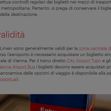
ttua controlli regolari dei biglietti nei mezzi di traspor
a metropolitana. Pertanto, si prega di conservare il biglie
ella destinazione.
alidità
r Linien sono generalmente validi per la
zona centrale d
erso l’aeroporto è necessario acquistare un biglietto si
rale di Vienna.
Per il treno diretto
City Airport Train
e gl
ienna Airport Bus
i biglietti devono essere acquistati pr
anoramica delle opzioni di viaggio è disponibile alla p
oportuali
.