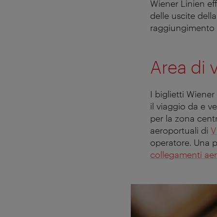
Wiener Linien effe
delle uscite dell
raggiungimento d
Area di v
I biglietti Wiene
il viaggio da e v
per la zona cent
aeroportuali di
V
operatore
. Una p
collegamenti aer