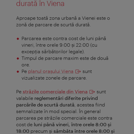
durată în Viena
Aproape toată zona urbană a Vienei este o
zonă de parcare de scurtă durată.
Parcarea este contra cost de luni până
vineri, între orele 9:00 și 22:00 (cu
excepția sărbătorilor legale).
Timpul de parcare maxim este de două
ore.
Pe
planul oraşului Viena
sunt
vizualizate zonele de parcare.
Pe
străzile comerciale din Viena
sunt
valabile
reglementări diferite privind
parcările de scurtă durată
, acestea fiind
semnalizate în mod special. În general
parcarea pe străzile comerciale este contra
cost de
luni până vineri, între orele 8:00 și
18:00
precum şi
sâmbăta între orele 8:00 şi