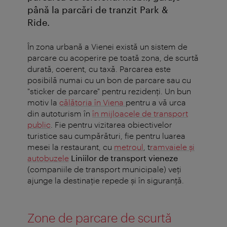
până la parcări de tranzit Park &
Ride.
În zona urbană a Vienei există un sistem de
parcare cu acoperire pe toată zona, de scurtă
durată, coerent, cu taxă. Parcarea este
posibilă numai cu un bon de parcare sau cu
"sticker de parcare" pentru rezidenţi. Un bun
motiv la
călătoria în Viena
pentru a vă urca
din autoturism în
în mijloacele de transport
public
. Fie pentru vizitarea obiectivelor
turistice sau cumpărături, fie pentru luarea
mesei la restaurant, cu
metroul
, t
ramvaiele şi
autobuzele
Liniilor de transport vieneze
(companiile de transport municipale) veţi
ajunge la destinaţie repede şi în siguranţă.
Zone de parcare de scurtă