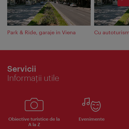
ÎN
Park & Ride, garaje in Viena
Cu autoturism
Servicii
Informaţii utile
Obiective turistice de la
Evenimente
A la Z