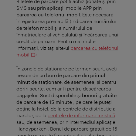
Biletele de parcare pot fi achiziționate și prin
SMS sau prin aplicații mobile APP prin
parcarea cu telefonul mobil
. Este necesară
înregistrarea prealabilă (indicarea numărului
de telefon mobil și a numărului de
înmatriculare al vehiculului) și încărcarea unui
credit de parcare. Pentru mai multe
informaţii, vizitaţi site-ul
parcarea cu telefonul
mobil
.
În zonele de staţionare pe termen scurt, aveţi
nevoie de un bon de parcare din
primul
minut de staţionare
, de asemenea, şi pentru
opriri scurte, cum ar fi pentru descărcarea
bagajelor. Sunt disponibile şi
bonuri gratuite
de parcare de 15 minute
, pe care le puteţi
obţine la hotel, de la centrele de distribuţie a
ziarelor, de la
centrele de informare turistică
sau, de asemenea, prin intermediul aplicaţiei
Handyparken . Bonul de parcare gratuit de 15
minute nu poate fi combinat cu alte bonuri de