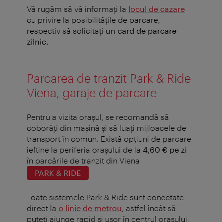
Vă rugăm să vă informaţi la
locul de cazare
cu privire la posibilităţile de parcare,
respectiv să solicitaţi
un card de parcare
zilnic.
Parcarea de tranzit Park & Ride
Viena, garaje de parcare
Pentru a vizita oraşul, se recomandă să
coborâţi din maşină şi să luaţi mijloacele de
transport în comun. Există opțiuni de parcare
ieftine la periferia orașului de la
4,60 € pe zi
în parcările de tranzit din Viena
PARK & RIDE
Toate sistemele Park & Ride sunt conectate
direct la
o linie de metrou
, astfel încât să
puteţi ajunge rapid şi uşor în centrul oraşului.