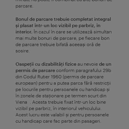
parcare.
Bonul de parcare trebuie completat integral
şi plasat într-un loc vizibil pe parbriz, în
interior.
În cazul în care se utilizează simultan
mai multe bonuri de parcare, pe fiecare bon
de parcare trebuie bifată aceeaşi oră de
sosire.
Oaspeţii cu dizabilităţi fizice
au nevoie
de un
permis de parcare
conform paragrafului 29b
din Codul Rutier 1960 (permis de parcare
european) pentru a putea parca fără restricţii
pe locurile pentru persoanele cu handicap şi
în zonele de staţionare pe termen scurt din
Viena . Acesta trebuie fixat într-un loc bine
vizibil pe parbriz, în interiorul vehiculului.
Acest lucru este valabil şi pentru persoanele
cu handicap care fac parte din pasageri.