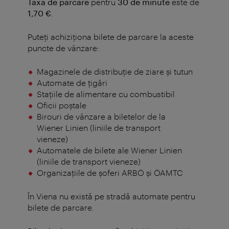
Taxa de parcare
pentru
30 de minute
este de
1,70 €
.
Puteți achiziționa bilete de parcare la aceste
puncte de vânzare:
Magazinele de distribuţie de ziare şi tutun
Automate de ţigări
Staţiile de alimentare cu combustibil
Oficii poştale
Birouri de vânzare a biletelor de la
Wiener Linien (liniile de transport
vieneze)
Automatele de bilete ale Wiener Linien
(liniile de transport vieneze)
Organizațiile de șoferi ARBÖ și ÖAMTC
În Viena nu există pe stradă automate pentru
bilete de parcare.