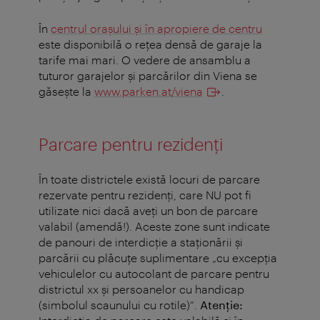
În
centrul oraşului şi în apropiere de centru
este disponibilă o reţea densă de garaje la
tarife mai mari. O vedere de ansamblu a
tuturor garajelor şi parcărilor din Viena se
găseşte la
www.parken.at/viena
.
Parcare pentru rezidenţi
În toate districtele există locuri de parcare
rezervate pentru rezidenţi, care NU pot fi
utilizate nici dacă aveţi un bon de parcare
valabil (amendă!). Aceste zone sunt indicate
de panouri de interdicţie a staţionării şi
parcării cu plăcuţe suplimentare „cu excepţia
vehiculelor cu autocolant de parcare pentru
districtul xx şi persoanelor cu handicap
(simbolul scaunului cu rotile)“.
Atenţie: