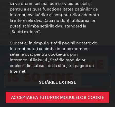
să vă oferim cel mai bun serviciu posibil şi
Contact
pentru a asigura funcţionalitatea paginilor de
Credits
Internet, evaluărilor şi conţinuturilor adaptate
Declaraţie privind protecţia datelor
la interesele dvs. Dacă nu doriţi utilizarea lor,
Terms of Use
puteţi schimba setările dvs. standard la
Accesibilitate
„Setări extinse“.
Contact presa
Setări module cookie
Sugestie: în timpul vizitării paginii noastre de
© Copyright Wien Tourismus
Internet puteţi schimba în orice moment
setările dvs. pentru cookie-uri, prin
intermediul linkului „Setările modulelor
cookie“ din subsol, de la sfârşitul paginii de
Internet.
SETĂRILE EXTINSE
Sign up now
ACCEPTAREA TUTUROR MODULELOR COOKIE
Închide