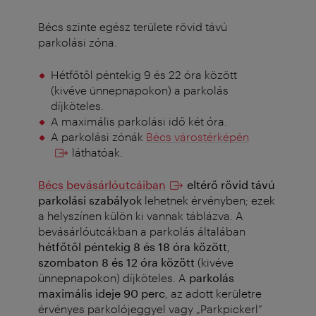
Bécs szinte egész területe rövid távú
parkolási zóna.
Hétfőtől péntekig 9 és 22 óra között
(kivéve ünnepnapokon) a parkolás
díjköteles.
A maximális parkolási idő két óra.
A parkolási zónák
Bécs várostérképén
láthatóak.
Bécs bevásárlóutcáiban
eltérő rövid távú
parkolási szabályok
lehetnek érvényben; ezek
a helyszínen külön ki vannak táblázva. A
bevásárlóutcákban a parkolás általában
hétfőtől péntekig 8 és 18 óra között
,
szombaton 8 és 12 óra között
(kivéve
ünnepnapokon) díjköteles. A
parkolás
maximális ideje 90 perc
, az adott kerületre
érvényes parkolójeggyel vagy „Parkpickerl”