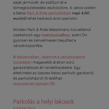
saját járművét, és szálljon át a
tömegközlekedési eszközökre. A város szélén
a bécsi
Park & Ride parkolókban
napi 4,60
eurótól
lehet kedvező áron parkolni.
Minden Park & Ride létesítmény közvetlenül
csatlakozik egy
metróvonalhoz
, ezért Ön
gyorsan és kényelmesen bejuthat a
városközpontba.
A
belvárosban, valamint a városközpont
közelében
magasabb árakon sűrű
garázshálózat áll rendelkezésére. Egy
áttekintést az összes bécsi parkoló garázsról
és parkolóházról itt találhat:
www.parken.at/wien
.
Parkolás a helyi lakosok
számára