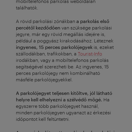
mobiltelefonos parkolás weboldalán
találhatók.
A rövid parkolási zónákban
a parkolás első
percétől kezdődően
van szüksége parkolási
jegyre, már egy rövid megállás idejére is,
például a poggyász kirakodásához. Léteznek
ingyenes, 15 perces parkolójegyek
is, ezeket
szállodákban, trafikokban, a
Tourist-Info
irodákban, vagy a mobiltelefonos parkolás
segítségével szerezheti be. Az ingyenes, 15
perces parkolójegy nem kombinálható
másféle parkolójegyekkel.
A parkolójegyet teljesen kitöltve, jól látható
helyre kell elhelyezni a szélvédő mögé.
Ha
egyszerre több parkolójegyet használ,
minden parkolójegyen ugyanazt az érkezési
időpontot kell feltüntetni.