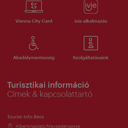
Vienna City Card
ivie alkalmazás
Akadálymentesség
Szolgáltatásaink
Turisztikai információ
Címek & kapcsolattartó
Tourist-Info Bécs
Helyszín:
Albertinaplatz/Maysedergasse