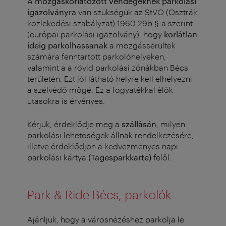
A mozgáskorlátozott vendégeknek parkolási
igazolványra
van szükségük az StVO (Osztrák
közlekedési szabályzat) 1960 29b §-a szerint
(európai parkolási igazolvány), hogy
korlátlan
ideig parkolhassanak
a mozgássérültek
számára fenntartott parkolóhelyeken,
valamint a a rövid parkolási zónákban Bécs
területén. Ezt jól látható helyre kell elhelyezni
a szélvédő mögé. Ez a fogyatékkal élők
utasokra is érvényes.
Kérjük, érdeklődje meg a
szállásán
, milyen
parkolási lehetőségek állnak rendelkezésére,
illetve érdeklődjön a kedvezményes napi
parkolási kártya
(Tagesparkkarte)
felől.
Park & Ride Bécs, parkolók
Ajánljuk, hogy a városnézéshez parkolja le