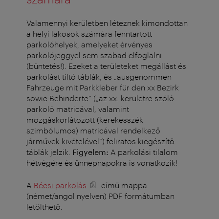
Valamennyi kerületben léteznek kimondottan
a helyi lakosok számára fenntartott
parkolóhelyek, amelyeket érvényes
parkolójeggyel sem szabad elfoglalni
(büntetés!). Ezeket a területeket megállást és
parkolást tiltó táblák, és „ausgenommen
Fahrzeuge mit Parkkleber für den xx Bezirk
sowie Behinderte“ („az xx. kerületre szóló
parkoló matricával, valamint
mozgáskorlátozott (kerekesszék
szimbólumos) matricával rendelkező
járművek kivételével”) feliratos kiegészítő
táblák jelzik.
Figyelem:
A parkolási tilalom
hétvégére és ünnepnapokra is vonatkozik!
A
Bécsi parkolás
című mappa
(német/angol nyelven) PDF formátumban
letölthető.