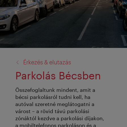
vissza
Érkezés & elutazás
a:
Parkolás Bécsben
Összefoglaltunk mindent, amit a
bécsi parkolásról tudni kell, ha
autóval szeretné meglátogatni a
várost – a rövid távú parkolási
zónáktól kezdve a parkolási díjakon,
a mobiltelefonos parkoláson és a