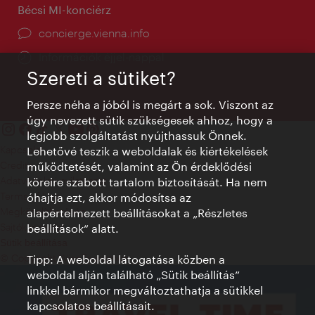
Bécsi MI-konciérz
concierge.vienna.info
Információk éjjel-nappal
Szereti a sütiket?
Persze néha a jóból is megárt a sok. Viszont az
úgy nevezett sütik szükségesek ahhoz, hogy a
legjobb szolgáltatást nyújthassuk Önnek.
Kapcsolat
Lehetővé teszik a weboldalak és kiértékelések
Credits
működtetését, valamint az Ön érdeklődési
Adatvédelmi nyilatkozat
köreire szabott tartalom biztosítását. Ha nem
Terms of Use
óhajtja ezt, akkor módosítsa az
Megközelíthetőség
alapértelmezett beállításokat a „Részletes
Sajtókapcsolat
beállítások“ alatt.
Sütik beállítása
© Copyright WienTourismus
Tipp: A weboldal látogatása közben a
weboldal alján található „Sütik beállítás”
linkkel bármikor megváltoztathatja a sütikkel
kapcsolatos beállításait.