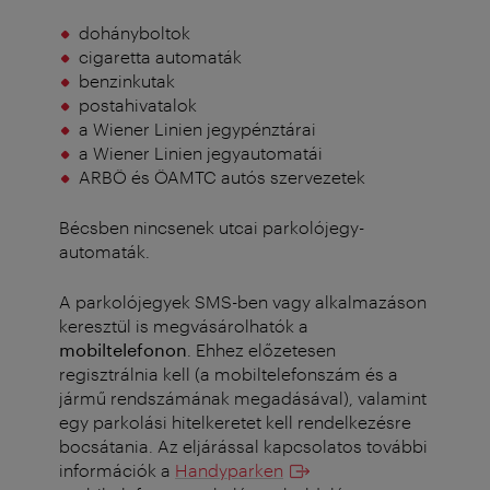
dohányboltok
cigaretta automaták
benzinkutak
postahivatalok
a Wiener Linien jegypénztárai
a Wiener Linien jegyautomatái
ARBÖ és ÖAMTC autós szervezetek
Bécsben nincsenek utcai parkolójegy-
automaták.
A parkolójegyek SMS-ben vagy alkalmazáson
keresztül is megvásárolhatók a
mobiltelefonon
. Ehhez előzetesen
regisztrálnia kell (a mobiltelefonszám és a
jármű rendszámának megadásával), valamint
egy parkolási hitelkeretet kell rendelkezésre
bocsátania. Az eljárással kapcsolatos további
információk a
Handyparken