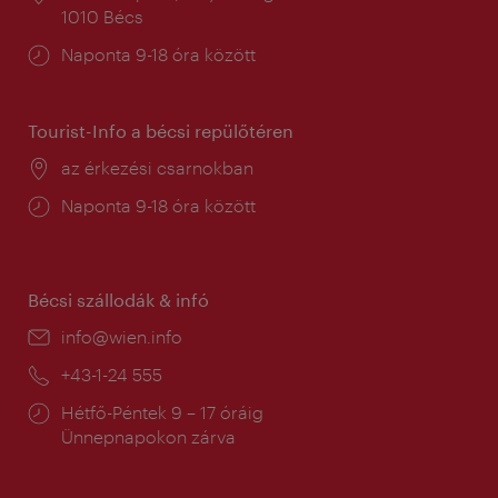
1010 Bécs
Nyitva
Naponta 9-18 óra között
tartás:
Tourist-Info a bécsi repülőtéren
Helyszín:
az érkezési csarnokban
Nyitva
Naponta 9-18 óra között
tartás:
Bécsi szállodák & infó
E-
info@wien.info
mail:
Telefon:
+43-1-24 555
Nyitva
Hétfő-Péntek 9 – 17 óráig
tartás:
Ünnepnapokon zárva