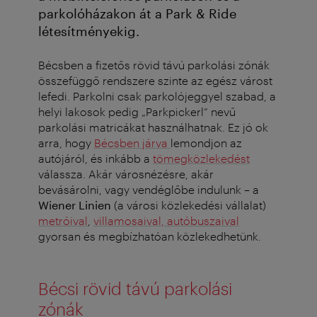
parkolóházakon át a Park & Ride
létesítményekig.
Bécsben a fizetős rövid távú parkolási zónák
összefüggő rendszere szinte az egész várost
lefedi. Parkolni csak parkolójeggyel szabad, a
helyi lakosok pedig „Parkpickerl“ nevű
parkolási matricákat használhatnak. Ez jó ok
arra, hogy
Bécsben járva
lemondjon az
autójáról, és inkább a
tömegközlekedést
válassza. Akár városnézésre, akár
bevásárolni, vagy vendéglőbe indulunk – a
Wiener Linien
(a városi közlekedési vállalat)
metróival
,
villamosaival, autóbuszaival
gyorsan és megbízhatóan közlekedhetünk.
Bécsi rövid távú parkolási
zónák