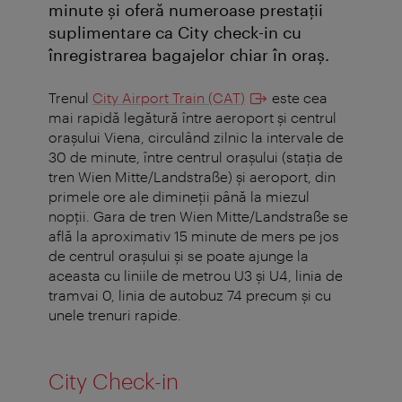
minute şi oferă numeroase prestaţii
suplimentare ca City check-in cu
înregistrarea bagajelor chiar în oraş.
Trenul
City Airport Train (CAT)
este cea
mai rapidă legătură între aeroport și centrul
orașului Viena, circulând zilnic la intervale de
30 de minute, între centrul orașului (stația de
tren Wien Mitte/Landstraße) și aeroport, din
primele ore ale dimineții până la miezul
nopții. Gara de tren Wien Mitte/Landstraße se
află la aproximativ 15 minute de mers pe jos
de centrul orașului și se poate ajunge la
aceasta cu liniile de metrou U3 și U4, linia de
tramvai 0, linia de autobuz 74 precum și cu
unele trenuri rapide.
City Check-in