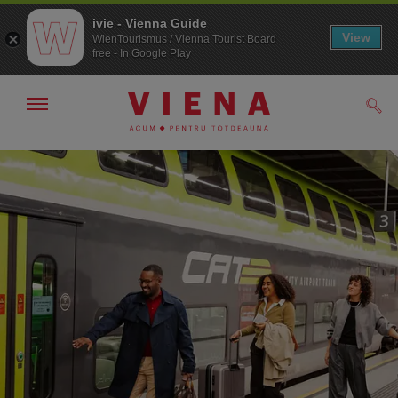
ivie - Vienna Guide
View
WienTourismus / Vienna Tourist Board
free - In Google Play
Arată/ascunde
Căut
navigarea
Către
Către
navigare
texte