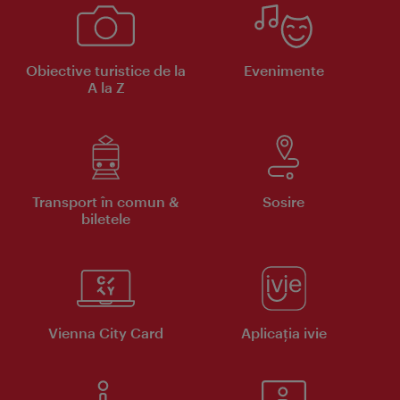
Obiective turistice de la
Evenimente
A la Z
Transport în comun &
Sosire
biletele
Vienna City Card
Aplicaţia ivie