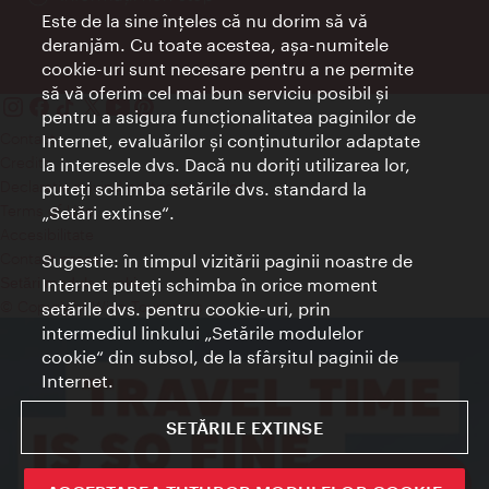
Este de la sine înţeles că nu dorim să vă
deranjăm. Cu toate acestea, aşa-numitele
cookie-uri sunt necesare pentru a ne permite
să vă oferim cel mai bun serviciu posibil şi
pentru a asigura funcţionalitatea paginilor de
Contact
Internet, evaluărilor şi conţinuturilor adaptate
Credits
la interesele dvs. Dacă nu doriţi utilizarea lor,
Declaraţie privind protecţia datelor
puteţi schimba setările dvs. standard la
Terms of Use
„Setări extinse“.
Accesibilitate
Contact presa
Sugestie: în timpul vizitării paginii noastre de
Internet puteţi schimba în orice moment
Setări module cookie
© Copyright Wien Tourismus
setările dvs. pentru cookie-uri, prin
intermediul linkului „Setările modulelor
cookie“ din subsol, de la sfârşitul paginii de
Internet.
SETĂRILE EXTINSE
Sign up now