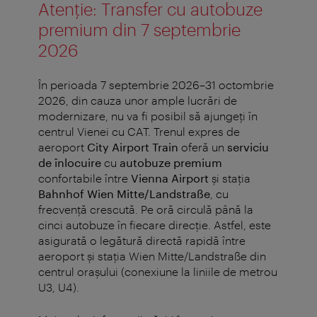
Atenție: Transfer cu autobuze
premium din 7 septembrie
2026
În perioada 7 septembrie 2026–31 octombrie
2026, din cauza unor ample lucrări de
modernizare, nu va fi posibil să ajungeți în
centrul Vienei cu CAT.
Trenul expres de
aeroport
City Airport Train
oferă un
serviciu
de înlocuire
cu
autobuze premium
confortabile între
Vienna Airport
și stația
Bahnhof Wien Mitte/Landstraße
, cu
frecvență crescută. Pe oră circulă până la
cinci autobuze în fiecare direcție. Astfel, este
asigurată o legătură directă rapidă între
aeroport și stația Wien Mitte/Landstraße din
centrul orașului (conexiune la liniile de metrou
U3, U4).