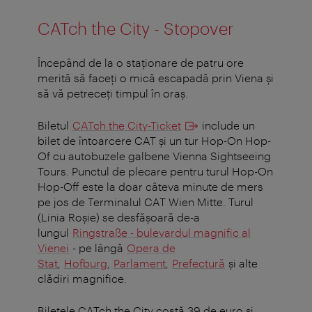
CATch the City - Stopover
Începând de la o staţionare de patru ore
merită să faceţi o mică escapadă prin Viena şi
să vă petreceţi timpul în oraş.
Biletul
CATch the City-Ticket
include un
bilet de întoarcere CAT și un tur Hop-On Hop-
Of cu autobuzele galbene Vienna Sightseeing
Tours. Punctul de plecare pentru turul Hop-On
Hop-Off este la doar câteva minute de mers
pe jos de Terminalul CAT Wien Mitte. Turul
(Linia Roşie) se desfăşoară de-a
lungul
Ringstraße - bulevardul magnific al
Vienei
- pe lângă
Opera de
Stat
,
Hofburg
,
Parlament
,
Prefectură
și alte
clădiri magnifice.
Biletele CATch the City costă 39 de euro și