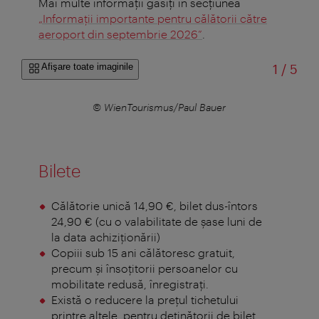
Mai multe informații găsiți în secțiunea
„Informații importante pentru călătorii către
aeroport din septembrie 2026”
.
din
Afişare toate imaginile
1
/
5
r
© WienTourismus/Paul Bauer
Bilete
Călătorie unică 14,90 €, bilet dus-întors
24,90 € (cu o valabilitate de şase luni de
la data achiziţionării)
Copiii sub 15 ani călătoresc gratuit,
precum şi însoţitorii persoanelor cu
mobilitate redusă, înregistraţi.
Există o reducere la preţul tichetului
printre altele, pentru deținătorii de bilet