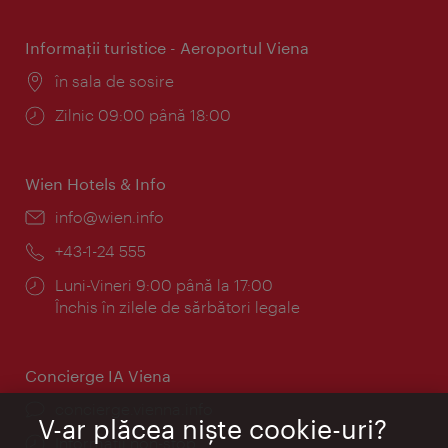
Informaţii turistice - Aeroportul Viena
Locul:
în sala de sosire
Program:
Zilnic 09:00 până 18:00
Wien Hotels & Info
E-
info@wien.info
mail:
Telefon:
+43-1-24 555
Program:
Luni-Vineri 9:00 până la 17:00
Închis în zilele de sărbători legale
Concierge IA Viena
concierge.vienna.info
V-ar plăcea nişte cookie-uri?
Informații non-stop