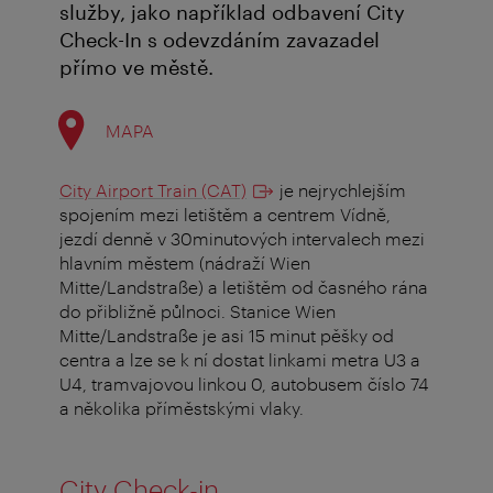
služby, jako například odbavení City
Check-In s odevzdáním zavazadel
přímo ve městě.
MAPA
City Airport Train (CAT)
je nejrychlejším
spojením mezi letištěm a centrem Vídně,
jezdí denně v 30minutových intervalech mezi
hlavním městem (nádraží Wien
Mitte/Landstraße) a letištěm od časného rána
do přibližně půlnoci. Stanice Wien
Mitte/Landstraße je asi 15 minut pěšky od
centra a lze se k ní dostat linkami metra U3 a
U4, tramvajovou linkou 0, autobusem číslo 74
a několika příměstskými vlaky.
City Check-in