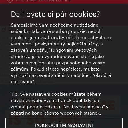
Dali byste si pár cookies?
Samozřejmě vám nechceme nutit žádné
sušenky. Takzvané soubory cookie, neboli
cookies, jsou však nezbytné k tomu, abychom
Kontakty
vám mohli poskytnout ty nejlepší služby, a
Credits
zároveň umožňují fungování webových
Prohlášení o ochraně osobních údajů
stránek a jejich vyhodnocování, stejně jako
Terms of Use
zobrazování obsahu přizpůsobeného vašim
Přístupnost
zájmům. Pokud si toto nepřejete, můžete
Kontakt pro tisk
výchozí nastavení změnit v nabídce „Pokročilá
Nastavení cookies
nastavení“.
© Copyright Wien Tourismus
Tip: Své nastavení cookies můžete během
návštěvy webových stránek opět kdykoli
změnit pomocí odkazu “Nastavení cookies” v
zápatí na konci těchto webových stránek.
POKROČILÉM NASTAVENÍ