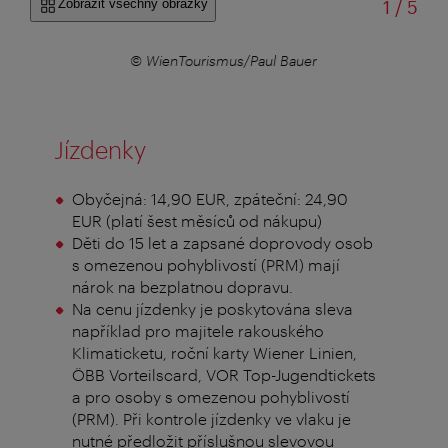
z
Zobrazit všechny obrázky
1
/
5
r
© WienTourismus/Paul Bauer
Jízdenky
Obyčejná: 14,90 EUR, zpáteční: 24,90
EUR (platí šest měsíců od nákupu)
Děti do 15 let a zapsané doprovody osob
s omezenou pohyblivostí (PRM) mají
nárok na bezplatnou dopravu.
Na cenu jízdenky je poskytována sleva
například pro majitele rakouského
Klimaticketu, roční karty Wiener Linien,
ÖBB Vorteilscard, VOR Top-Jugendtickets
a pro osoby s omezenou pohyblivostí
(PRM). Při kontrole jízdenky ve vlaku je
nutné předložit příslušnou slevovou