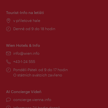
doba:
Tourist-Info na letišti
Místo:
v příletové hale
Provozní
Denně od 9 do 18 hodin
doba:
Wien Hotels & Info
E-
info@wien.info
mail:
Telefon:
+43-1-24 555
Provozní
Pondělí-Pátek od 9 do 17 hodin
doba:
O státních svátcích zavřeno
AI Concierge Vídeň
concierge.vienna.info
Informace 24 hodin denně