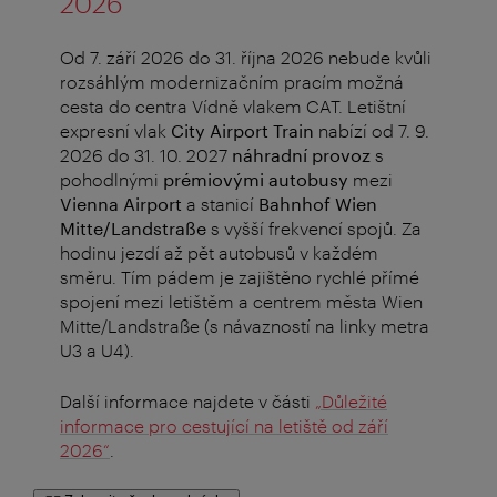
2026
Od 7. září 2026 do 31. října 2026 nebude kvůli
rozsáhlým modernizačním pracím možná
cesta do centra Vídně vlakem CAT.
Letištní
expresní vlak
City Airport Train
nabízí od 7. 9.
2026 do 31. 10. 2027
náhradní provoz
s
pohodlnými
prémiovými autobusy
mezi
Vienna Airport
a stanicí
Bahnhof Wien
Mitte/Landstraße
s vyšší frekvencí spojů. Za
hodinu jezdí až pět autobusů v každém
směru. Tím pádem je zajištěno rychlé přímé
spojení mezi letištěm a centrem města Wien
Mitte/Landstraße (s návazností na linky metra
U3 a U4).
Další informace najdete v části
„Důležité
informace pro cestující na letiště od září
2026“
.