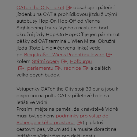
CATch the City-Ticket
obsahuje zpáteční
jízdenku na CAT a prohlídkovou jízdu žlutými
autobusy Hop-On Hop-Off od Vienna
Sightseeing Tours. Výchozí nástupní bod
okružní jízdy Hop-On Hop-Off je jen pár minut
pěšky od CAT terminálu Wien Mitte. Okružní
jízda (Rote Linie = červená linka) vede
po
Ringstraße - Wiens Prachtboulevard
-
kolem
Státní opery
,
Hofburgu
,
parlamentu
,
radnice
a dalších
velkolepých budov.
Vstupenky CATch the City stojí 39 eur a jsou k
dispozici na pultu CAT v příletové hale na
letišti ve Vídni.
Prosím, mějte na paměti, že k návštěvě Vídně
musí být splněny
podmínky pro vstup do
Schengenského prostoru
(tj. platný
cestovní pas, vízum atd.) a musíte dorazit na
letiště ve Vídni včas pro další cestu.