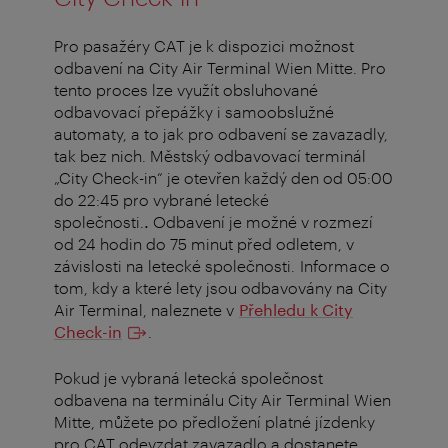
Pro pasažéry CAT je k dispozici možnost
odbavení na City Air Terminal Wien Mitte. Pro
tento proces lze využít obsluhované
odbavovací přepážky i samoobslužné
automaty, a to jak pro odbavení se zavazadly,
tak bez nich. Městský odbavovací terminál
„City Check-in“ je otevřen každý den od 0
5
:00
do 22:45 pro vybrané letecké
společnosti.
.
Odbavení je možné v rozmezí
od 24 hodin do 75 minut před odletem, v
závislosti na letecké společnosti. Informace o
tom, kdy a které lety jsou odbavovány na City
Air Terminal, naleznete v
Přehledu k City
Check-in
.
Pokud je vybraná letecká společnost
odbavena na terminálu City Air Terminal Wien
Mitte, můžete po předložení platné jízdenky
pro CAT odevzdat zavazadlo a dostanete