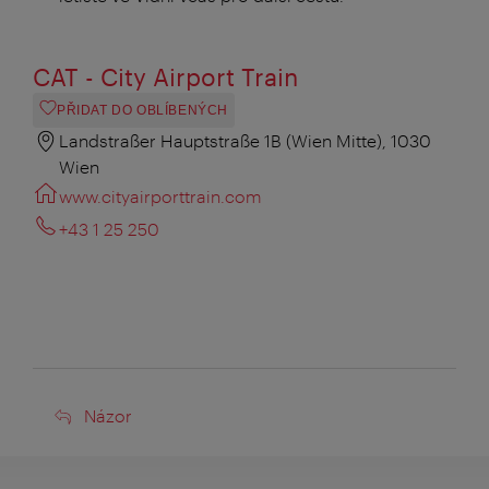
CAT - City Airport Train
PŘIDAT DO OBLÍBENÝCH
Landstraßer Hauptstraße 1B (Wien Mitte), 1030
Wien
www.cityairporttrain.com
+43 1 25 250
Názor
Názor