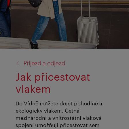
zpět
Příjezd a odjezd
na:
Jak přicestovat
vlakem
Do Vídně můžete dojet pohodlně a
ekologicky vlakem. Četná
mezinárodní a vnitrostátní vlaková
spojení umožňují přicestovat sem