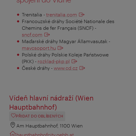
Trenitalia -
trenitalia.com
Francouzské dráhy Société Nationale des
Chemins de fer Français (SNCF) -
sncf.com
Maďarské dráhy Magyar Államvasutak -
mavcsoport.hu
Polské dráhy Polskie Koleje Państwowe
(PKK) -
rozklad-pkp.pl
České dráhy -
www.cd.cz
Vídeň hlavní nádraží (Wien
Hauptbahnhof)
PŘIDAT DO OBLÍBENÝCH
Am Hauptbahnhof, 1100 Wien
hauptbahnhofcity.oebb.at