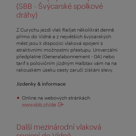
(SBB - Švýcarské spolkové
dráhy)
Z Curychu jezdí vlak Railjet několikrát denně
přímo do Vídně a z největších švýcarských
měst jsou k dispozici vlaková spojení s
atraktivními možnostmi přestupu. Univerzální
předplatné (Generalabonnement - GA) nebo
tarif s polovičním jízdným Halbtax vám na na
rakouském úseku cesty zaručí získání slevy.
Jízdenky & informace
Online na webových stránkách
www.sbb.ch/de
Další mezinárodní vlaková
spojení do Vídně