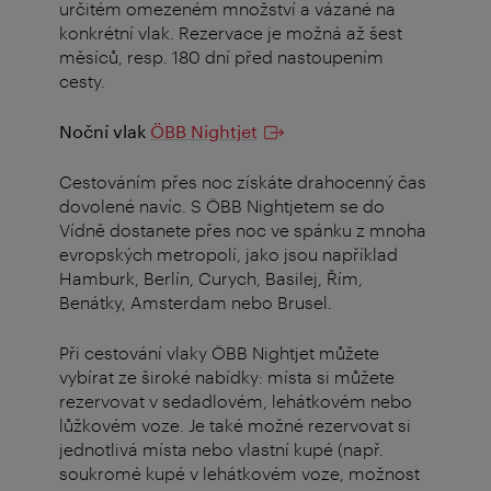
určitém omezeném množství a vázané na
konkrétní vlak. Rezervace je možná až šest
měsíců, resp. 180 dní před nastoupením
cesty.
Noční vlak
ÖBB Nightjet
Cestováním přes noc získáte drahocenný čas
dovolené navíc.
S ÖBB Nightjetem se do
Vídně dostanete přes noc ve spánku z mnoha
evropských metropolí, jako jsou například
Hamburk, Berlín, Curych, Basilej, Řím,
Benátky, Amsterdam nebo Brusel.
Při cestování vlaky ÖBB Nightjet můžete
vybírat ze široké nabídky: místa si můžete
rezervovat v sedadlovém, lehátkovém nebo
lůžkovém voze. Je také možné rezervovat si
jednotlivá místa nebo vlastní kupé (např.
soukromé kupé v lehátkovém voze, možnost