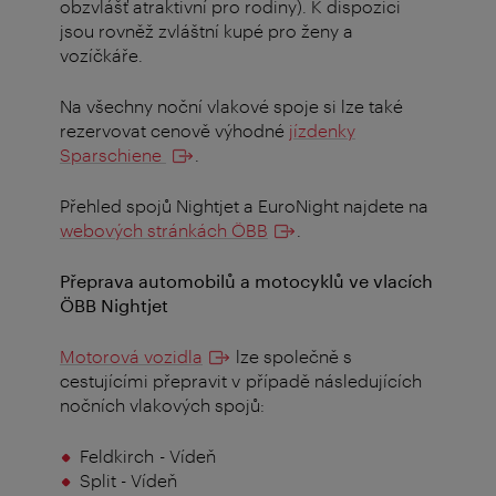
obzvlášť atraktivní pro rodiny). K dispozici
jsou rovněž zvláštní kupé pro ženy a
vozíčkáře.
Na všechny noční vlakové spoje si lze také
rezervovat cenově výhodné
jízdenky
Sparschiene
.
Přehled spojů Nightjet a EuroNight najdete na
webových stránkách ÖBB
.
Přeprava automobilů a motocyklů ve vlacích
ÖBB Nightjet
Motorová vozidla
lze společně s
cestujícími přepravit v případě následujících
nočních vlakových spojů:
Feldkirch
- Vídeň
Split - Vídeň