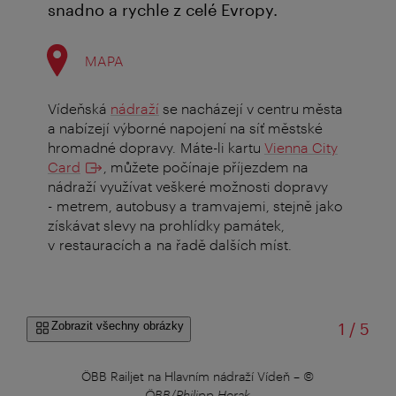
snadno a rychle z celé Evropy.
MAPA
Vídeňská
nádraží
se nacházejí v centru města
a nabízejí výborné napojení na síť městské
hromadné dopravy. Máte-li kartu
Vienna City
Card
, můžete počínaje příjezdem na
nádraží využívat veškeré možnosti dopravy
- metrem, autobusy a tramvajemi, stejně jako
získávat slevy na prohlídky památek,
v restauracích a na řadě dalších míst.
z
Zobrazit všechny obrázky
1
/
5
ÖBB Railjet na Hlavním nádraží Vídeň
–
©
ÖB
ÖBB/Philipp Horak