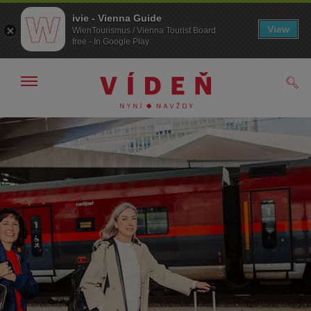
ivie - Vienna Guide
View
WienTourismus / Vienna Tourist Board
free - In Google Play
Zobrazit/skrýt
Hled
navigační
panel
Přejít
Přejít
na
k obsahu
procházení