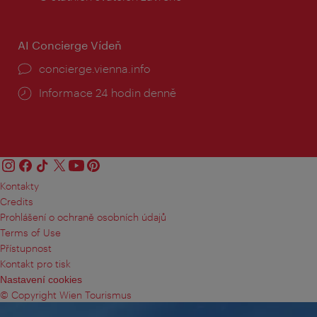
AI Concierge Vídeň
concierge.vienna.info
Informace 24 hodin denně
Kontakty
Credits
Prohlášení o ochraně osobních údajů
Terms of Use
Přístupnost
Kontakt pro tisk
Nastavení cookies
© Copyright Wien Tourismus