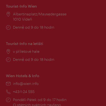
Tourist-Info Wien
Místo:
Albertinaplatz/Maysedergasse
1010 Vídeň
Provozní
Denně od 9 do 18 hodin
doba:
Tourist-Info na letišti
Místo:
v příletové hale
Provozní
Denně od 9 do 18 hodin
doba:
Wien Hotels & Info
E-
info@wien.info
mail:
Telefon:
+43-1-24 555
Provozní
Pondělí-Pátek od 9 do 17 hodin
doba:
O státních svátcích zavřeno