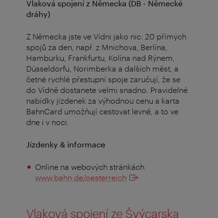
Vlaková spojení z Německa (DB - Německé
dráhy)
Z Německa jste ve Vídni jako nic: 20 přímých
spojů za den, např. z Mnichova, Berlína,
Hamburku, Frankfurtu, Kolína nad Rýnem,
Düsseldorfu, Norimberka a dalších měst, a
četné rychlé přestupní spoje zaručují, že se
do Vídně dostanete velmi snadno. Pravidelné
nabídky jízdenek za výhodnou cenu a karta
BahnCard umožňují cestovat levně, a to ve
dne i v noci.
Jízdenky & informace
Online na webových stránkách
www.bahn.de/oesterreich
Vlaková spojení ze Švýcarska