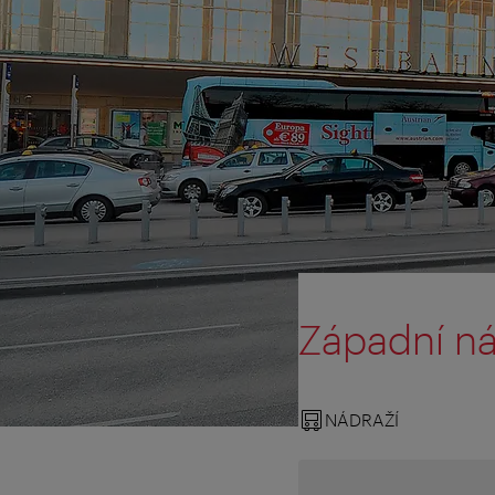
Západní ná
NÁDRAŽÍ