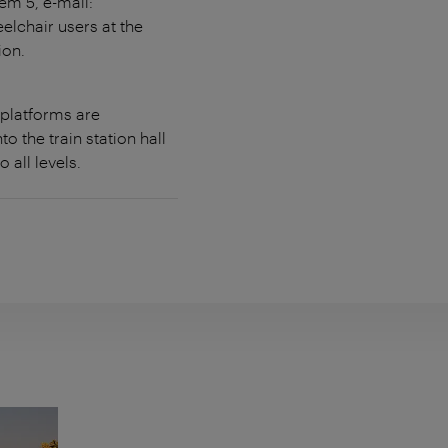
em 5, e-mail:
elchair users at the
ion.
 platforms are
 the train station hall
 all levels.