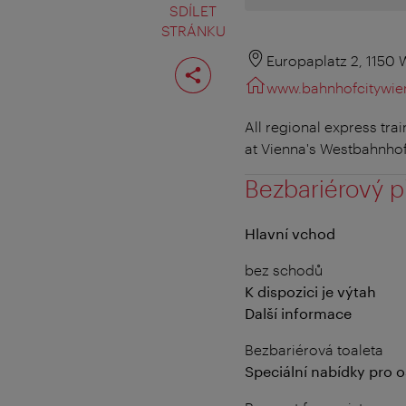
SDÍLET
STRÁNKU
Rozdělit
Europaplatz 2, 1150 
stranu
www.bahnhofcitywie
All regional express tr
at Vienna's Westbahnhof 
Bezbariérový p
Hlavní vchod
bez schodů
K dispozici je výtah
Další informace
Bezbariérová toaleta
Speciální nabídky pro