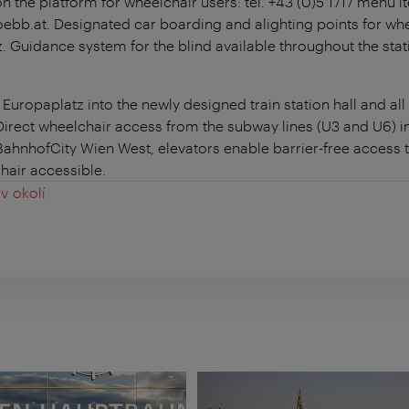
n the platform for wheelchair users: tel. +43 (0)5 1717 menu it
ebb.at. Designated car boarding and alighting points for whe
 Guidance system for the blind available throughout the stat
uropaplatz into the newly designed train station hall and all
irect wheelchair access from the subway lines (U3 and U6) into
 BahnhofCity Wien West, elevators enable barrier-free access to
hair accessible.
v okolí