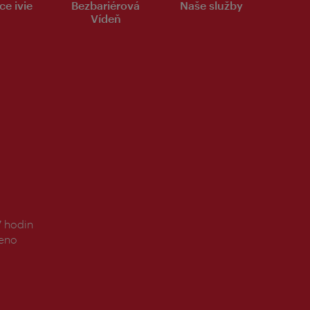
ce ivie
Bezbariérová
Naše služby
Vídeň
7 hodin
řeno