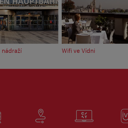
 nádraží
Wifi ve Vídni