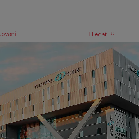
tování
Hledat
HLEDAT
na mapě