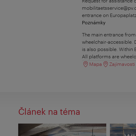
Request for assistance o
mobilitaetsservice@pv.o
entrance on Europaplatz.
Poznámky
The main entrance from E
wheelchair-accessible. D
is also possible. Within
All platforms are wheelc
Mapa
Zajímavosti 
Článek na téma