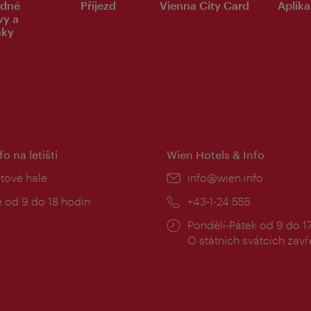
dné
Příjezd
Vienna City Card
Aplika
vy a
nky
fo na letišti
Wien Hotels & Info
:
etové hale
E-
info@wien.info
mail:
zní
 od 9 do 18 hodin
Telefon:
+43-1-24 555
Provozní
Pondělí-Pátek od 9 do 1
doba:
O státních svátcích zav