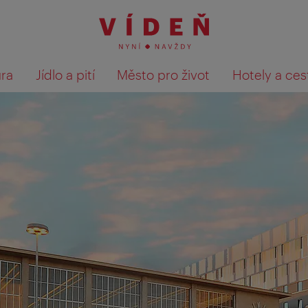
ura
Jídlo a pití
Město pro život
Hotely a ces
Výsledky hledání zobrazit 