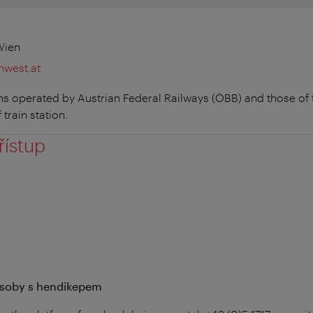
Wien
nwest.at
ains operated by Austrian Federal Railways (ÖBB) and those o
train station.
řístup
 osoby s hendikepem