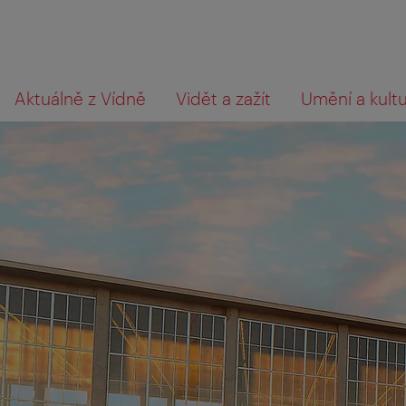
Přejít
Přejít
Co
Aktuálně z Vídně
Vidět a zažít
Umění a kult
na
k obsahu
hledáte?
procházení