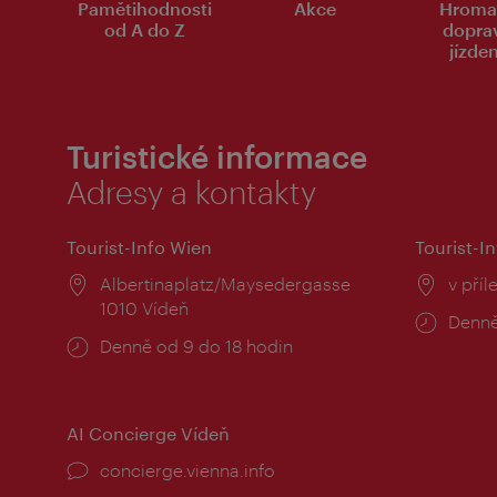
Pamětihodnosti
Akce
Hroma
od A do Z
dopra
jízde
Turistické informace
Adresy a kontakty
Tourist-Info Wien
Tourist-In
Místo:
Albertinaplatz/Maysedergasse
Místo
v příl
1010 Vídeň
Provo
Denně
Provozní
Denně od 9 do 18 hodin
doba:
doba:
AI Concierge Vídeň
concierge.vienna.info