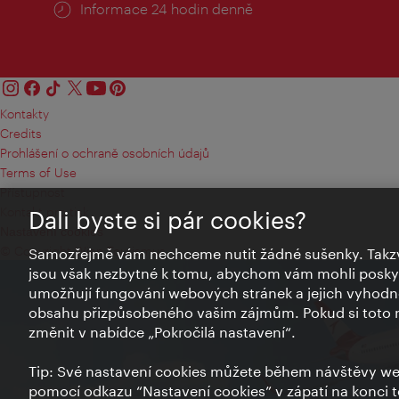
Informace 24 hodin denně
Kontakty
Credits
Prohlášení o ochraně osobních údajů
Terms of Use
Přístupnost
Kontakt pro tisk
Dali byste si pár cookies?
Nastavení cookies
© Copyright Wien Tourismus
Samozřejmě vám nechceme nutit žádné sušenky. Takzv
jsou však nezbytné k tomu, abychom vám mohli poskytn
umožňují fungování webových stránek a jejich vyhodno
obsahu přizpůsobeného vašim zájmům. Pokud si toto n
změnit v nabídce „Pokročilá nastavení“.
Tip: Své nastavení cookies můžete během návštěvy we
pomocí odkazu “Nastavení cookies” v zápatí na konci 