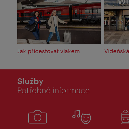
Jak přicestovat vlakem
Vídeňská
Služby
Potřebné informace