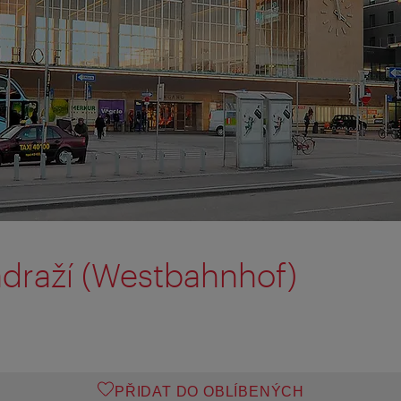
draží (Westbahnhof)
PŘIDAT DO OBLÍBENÝCH