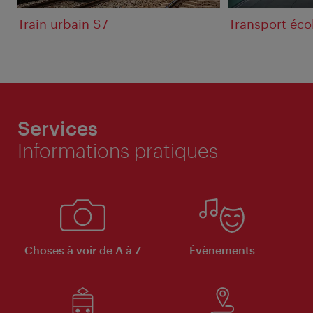
Train urbain S7
Transport éco
Services
Informations pratiques
Choses à voir de A à Z
Évènements