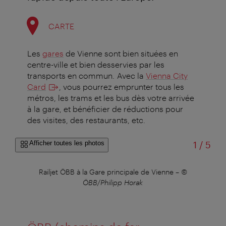
CARTE
Les
gares
de Vienne sont bien situées en
centre-ville et bien desservies par les
transports en commun. Avec la
Vienna City
Card
, vous pourrez emprunter tous les
métros, les trams et les bus dès votre arrivée
à la gare, et bénéficier de réductions pour
des visites, des restaurants, etc.
sur
Afficher toutes les photos
1
/
5
Railjet ÖBB à la Gare principale de Vienne
–
©
Ci
ÖBB/Philipp Horak