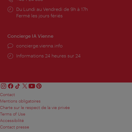
Horaires
Du Lundi au Vendredi de 9h à 17h
d'ouverture:
Fermé les jours fériés
Concierge IA Vienne
Ort:
concierge.vienna.info
Öffnungszeiten:
Informations 24 heures sur 24
Contact
Mentions obligatoires
Charte sur le respect de la vie privée
Terms of Use
Accessibilité
Contact presse