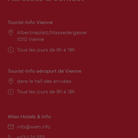
Tourist-Info Vienne
Lieu:
Albertinaplatz/Maysedergasse
1010 Vienne
Horaires
Tous les jours de 9h à 18h
d'ouverture:
Tourist-Info aéroport de Vienne
Lieu:
dans le hall des arrivées
Horaires
Tous les jours de 9h à 18h
d'ouverture:
Wien Hotels & Info
E-
info@wien.info
mail:
Téléphone:
+43-1-24 555