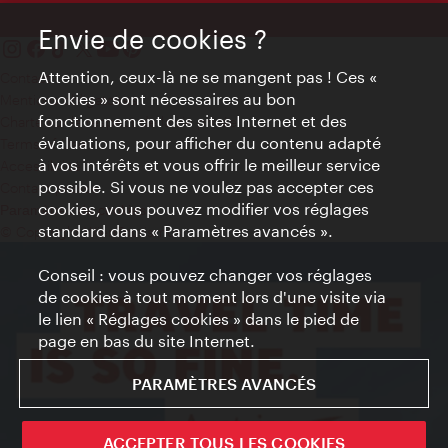
Envie de cookies ?
Attention, ceux-là ne se mangent pas ! Ces «
Contact
cookies » sont nécessaires au bon
Mentions obligatoires
fonctionnement des sites Internet et des
Charte sur le respect de la vie privée
évaluations, pour afficher du contenu adapté
Terms of Use
à vos intérêts et vous offrir le meilleur service
Accessibilité
possible. Si vous ne voulez pas accepter ces
Contact presse
cookies, vous pouvez modifier vos réglages
Paramètres de cookies
standard dans « Paramètres avancés ».
© Copyright WienTourismus
Conseil : vous pouvez changer vos réglages
de cookies à tout moment lors d'une visite via
le lien « Réglages cookies » dans le pied de
page en bas du site Internet.
PARAMÈTRES AVANCÉS
ACCEPTER TOUS LES COOKIES