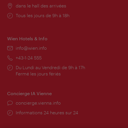
Lieu:
dans le hall des arrivées
Horaires
Tous les jours de 9h à 18h
d'ouverture:
Wien Hotels & Info
E-
info@wien.info
mail:
Téléphone:
+43-1-24 555
Horaires
Du Lundi au Vendredi de 9h à 17h
d'ouverture:
Fermé les jours fériés
Concierge IA Vienne
Ort:
concierge.vienna.info
Öffnungszeiten:
Informations 24 heures sur 24