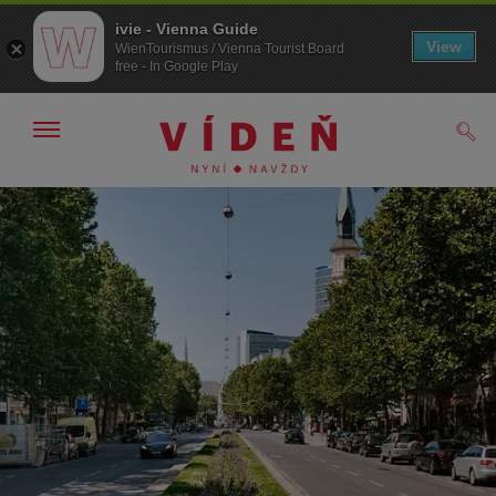
ivie - Vienna Guide
View
WienTourismus / Vienna Tourist Board
free - In Google Play
Zobrazit/skrýt
Hled
navigační
panel
Přejít
Přejít
na
k obsahu
procházení