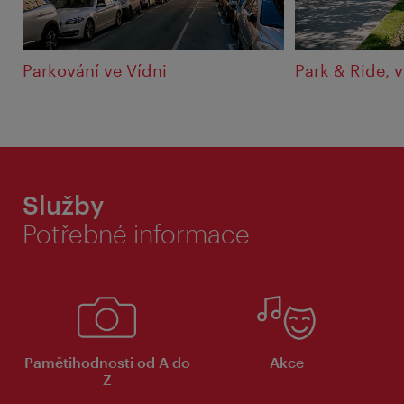
Parkování ve Vídni
Park & Ride, 
Služby
Potřebné informace
Pamětihodnosti od A do
Akce
Z