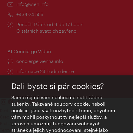
E-
info@wien.info
mail:
Telefon:
+43-1-24 555
Provozní
Pondělí-Pátek od 9 do 17 hodin
doba:
O státních svátcích zavřeno
AI Concierge Vídeň
concierge.vienna.info
Informace 24 hodin denně
Dali byste si pár cookies?
Samozřejmě vám nechceme nutit žádné
sušenky. Takzvané soubory cookie, neboli
cookies, jsou však nezbytné k tomu, abychom
Kontakty
vám mohli poskytnout ty nejlepší služby, a
Credits
zároveň umožňují fungování webových
Prohlášení o ochraně osobních údajů
stránek a jejich vyhodnocování, stejně jako
Terms of Use