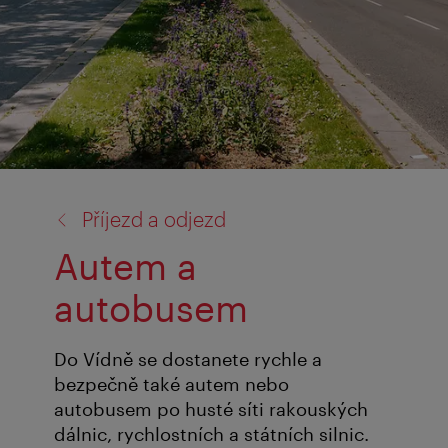
zpět
Příjezd a odjezd
na:
Autem a
autobusem
Do Vídně se dostanete rychle a
bezpečně také autem nebo
autobusem po husté síti rakouských
dálnic, rychlostních a státních silnic.