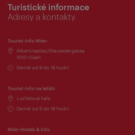
Turistické informace
Adresy a kontakty
Tourist-Info Wien
Místo:
Albertinaplatz/Maysedergasse
1010 Vídeň
Provozní
Denně od 9 do 18 hodin
doba:
Tourist-Info na letišti
Místo:
v příletové hale
Provozní
Denně od 9 do 18 hodin
doba:
Wien Hotels & Info