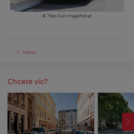
© Theo Kust imagefoto.at
Názor
Názor
Chcete víc?
VP