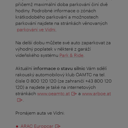
přičemž maximální doba parkování činí dvě
hodiny. Podrobné informace o zónách
krátkodobého parkování a možnostech
parkování najdete na stránkách věnovaných
parkování ve Vídni.
Na delší dobu můžete své auto zaparkovat za
výhodný poplatek v některé z garáží
vídeňského systému
Park & Ride
.
Aktuální
informace o stavu silnic
Vám sdělí
rakouský automobilový klub ÖAMTC na tel.
čísle 0 800 120 120 (ze zahraničí +43 800 120
120) a najdete je také na internetových
stránkách
www.oeamtc.at
a
www.arboe.at
.
Pronájem auta ve Vídni:
ARAC Europcar