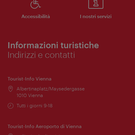
Accessibilità
I nostri servizi
Informazioni turistiche
Indirizzi e contatti
Tourist-Info Vienna
Posizione:
Albertinaplatz/Maysedergasse
1010 Vienna
Orari
Tutti i giorni 9-18
di
apertura:
Tourist-Info Aeroporto di Vienna