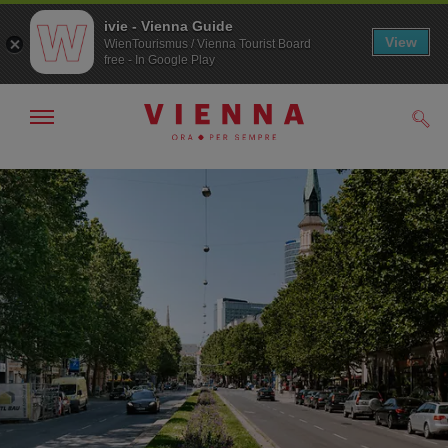
ivie - Vienna Guide
View
WienTourismus / Vienna Tourist Board
free - In Google Play
Mostra/nascondi
Cerc
navigazione
Alla
Al
navigazione
contenuto