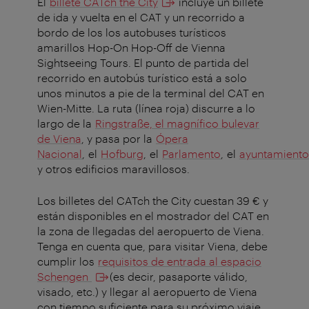
El
billete CATch the City
incluye un billete
de ida y vuelta en el CAT y un recorrido a
bordo de los los autobuses turísticos
amarillos Hop-On Hop-Off de Vienna
Sightseeing Tours. El punto de partida del
recorrido en autobús turístico está a solo
unos minutos a pie de la terminal del CAT en
Wien-Mitte. La ruta (línea roja) discurre a lo
largo de la
Ringstraße, el magnífico bulevar
de Viena
, y pasa por la
Ópera
Nacional
, el
Hofburg
, el
Parlamento
, el
ayuntamiento
y otros edificios maravillosos.
Los billetes del CATch the City cuestan 39 € y
están disponibles en el mostrador del CAT en
la zona de llegadas del aeropuerto de Viena.
Tenga en cuenta que, para visitar Viena, debe
cumplir los
requisitos de entrada al espacio
Schengen
(es decir, pasaporte válido,
visado, etc.) y llegar al aeropuerto de Viena
con tiempo suficiente para su próximo viaje.