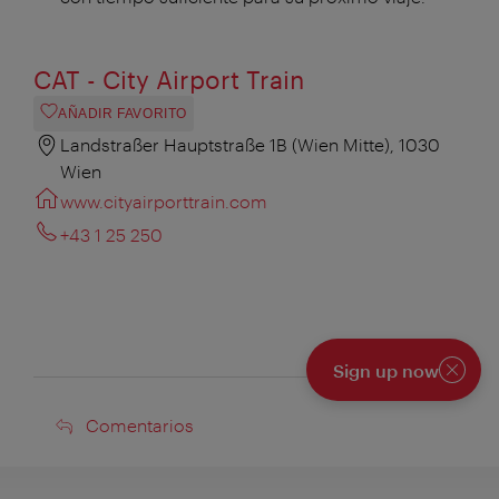
CAT - City Airport Train
AÑADIR FAVORITO
Landstraßer Hauptstraße 1B (Wien Mitte), 1030
Wien
www.cityairporttrain.com
+43 1 25 250
Sign up now
Cerrar
Comentarios
Comentarios