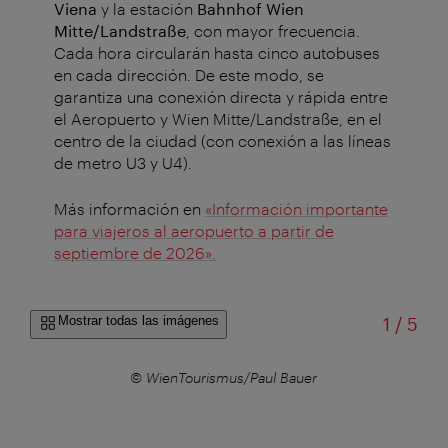
Viena
y la estación
Bahnhof Wien
Mitte/Landstraße
, con mayor frecuencia.
Cada hora circularán hasta cinco autobuses
en cada dirección. De este modo, se
garantiza una conexión directa y rápida entre
el Aeropuerto y Wien Mitte/Landstraße, en el
centro de la ciudad (con conexión a las líneas
de metro U3 y U4).
Más información en
«Información importante
para viajeros al aeropuerto a partir de
septiembre de 2026».
de
Mostrar todas las imágenes
1
/
5
r
© WienTourismus/Paul Bauer