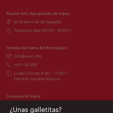
de
apertura:
Tourist-Info Aeropuerto de Viena
Lugar:
en la terminal de llegadas
Horarios
Todos los días 09:00 - 18:00 h
de
apertura:
Hoteles de Viena & información
e-
info@wien.info
mail:
Teléfono:
+43-1-24 555
Horarios
Lunes-Viernes 9:00 – 17:00 h
de
Cerrado los días festivos
apertura:
Conserje IA Viena
concierge.vienna.info
¿Unas galletitas?
Información las 24 horas