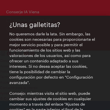
apertura:
Conserje IA Viena
concierge.vienna.info
¿Unas galletitas?
Información las 24 horas
No queremos darle la lata. Sin embargo, las
cookies son necesarias para proporcionarte el
mejor servicio posible y para permitir el
funcionamiento de los sitios web y las
valoraciones de los usuarios, así como para
Contacto
ofrecer un contenido adaptado a sus
Aviso legal
intereses. Si no desea aceptar las cookies,
Política de privacidad de datos
tiene la posibilidad de cambiar la
Terms of Use
configuración por defecto en "Configuración
Accesibilidad
avanzada".
Contacto para la prensa
Consejo: mientras visita el sitio web, puede
Ajustes de cookie
© Copyright WienTourismus
cambiar sus ajustes de cookies en cualquier
momento a través del enlace "Ajustes de
cookies" en la parte inferior al final de la