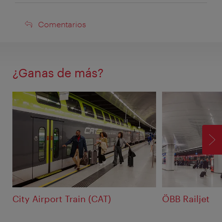
Comentarios
Comentarios
¿Ganas de más?
SI
City Airport Train (CAT)
ÖBB Railjet