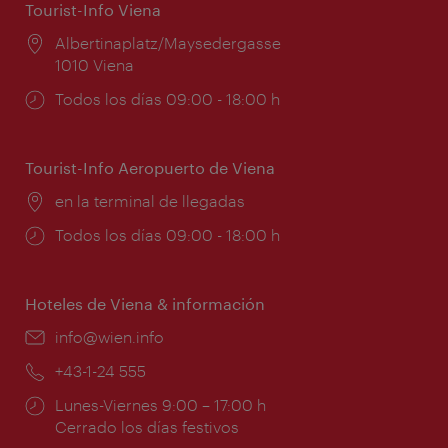
Tourist-Info Viena
Lugar:
Albertinaplatz/Maysedergasse
1010 Viena
Horarios
Todos los días 09:00 - 18:00 h
de
apertura:
Tourist-Info Aeropuerto de Viena
Lugar:
en la terminal de llegadas
Horarios
Todos los días 09:00 - 18:00 h
de
apertura:
Hoteles de Viena & información
e-
info@wien.info
mail:
Teléfono:
+43-1-24 555
Horarios
Lunes-Viernes 9:00 – 17:00 h
de
Cerrado los días festivos