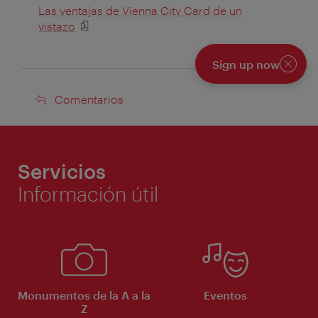
Las ventajas de Vienna City Card de un
vistazo
Sign up now
Cerrar
Comentarios
Comentarios
Servicios
Información útil
Monumentos de la A a la
Eventos
Z