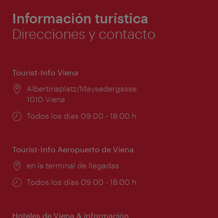
Información turística
Direcciones y contacto
Tourist-Info Viena
Lugar:
Albertinaplatz/Maysedergasse
1010 Viena
Horarios
Todos los días 09:00 - 18:00 h
de
apertura:
Tourist-Info Aeropuerto de Viena
Lugar:
en la terminal de llegadas
Horarios
Todos los días 09:00 - 18:00 h
de
apertura:
Hoteles de Viena & información