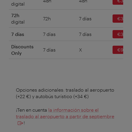
48h
48h
€31
digital
72h
72h
7 días
€37
digital
7 días
7 días
7 días
€39
Discounts
7 días
X
€9
Only
Opciones adicionales: traslado al aeropuerto
(+22 €) y autobús turístico (+34 €)
¡Ten en cuenta
la información sobre el
traslado al aeropuerto a partir de septiembre
!