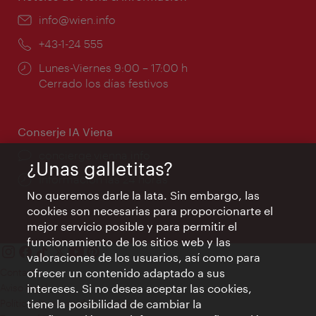
e-
info@wien.info
mail:
Teléfono:
+43-1-24 555
Horarios
Lunes-Viernes 9:00 – 17:00 h
de
Cerrado los días festivos
apertura:
Conserje IA Viena
concierge.vienna.info
¿Unas galletitas?
Información las 24 horas
No queremos darle la lata. Sin embargo, las
cookies son necesarias para proporcionarte el
mejor servicio posible y para permitir el
funcionamiento de los sitios web y las
valoraciones de los usuarios, así como para
Contacto
ofrecer un contenido adaptado a sus
Aviso legal
intereses. Si no desea aceptar las cookies,
Política de privacidad de datos
tiene la posibilidad de cambiar la