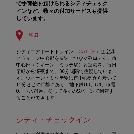
で手荷物を預けられるシティチェック
インなど、数々の付加サービスも提供
しています。
地図
シティエアポートトレイン（
CAT
）は空港
とウィーン中心部を最速でつなぐ列車です。市
中心部（ウィーン・ミッテ駅）と空港を、毎日
早朝から深夜まで、
30
分間隔で往復していま
す。ウィーン・ミッテ駅は市中心部から歩いて
15
分ほどの距離にあり、地下鉄
U3
、
U4
、市電
0
、バス
74
番、そして多くの
S
バーンで到着す
ることができます。
シティ・チェックイン