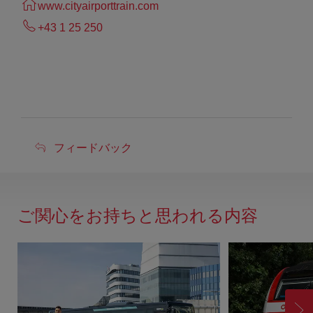
www.cityairporttrain.com
+43 1 25 250
フ
フィードバック
ィ
ー
ド
ご関心をお持ちと思われる内容
バ
ッ
ク