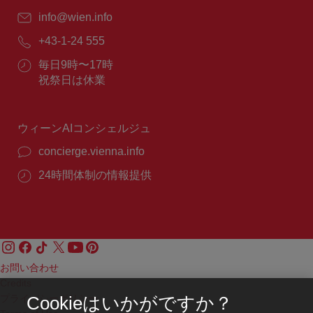
E
info@wien.info
メ
電
+43-1-24 555
ー
話
ル：
営
毎日9時〜17時
番
業
祝祭日は休業
号：
時
間：
ウィーンAIコンシェルジュ
concierge.vienna.info
24時間体制の情報提供
お問い合わせ
Credits
プライバシーポリシー
Cookieはいかがですか？