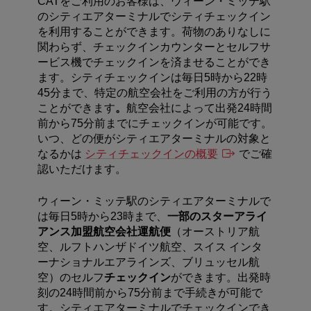
CATをご利用のお客様は、ウィーン・ミッテ駅
のシティエアターミナルでシティチェックイン
を利用することができます。荷物のありなしに
関わらず、チェックインカウンターとセルフサ
ービス機でチェックインを済ませることができ
ます。シティチェックインは毎日5時から22時
45分まで、特定の航空会社をご利用の方が行う
ことができます
。
航空会社によって出発24時間
前から75分前までにチェックインが可能です。
いつ、どの便がシティエアターミナルの対象と
なるかは
シティチェックインの概要
でご確
認いただけます。
ウィーン・ミッテ駅のシティエアターミナルで
は毎日5時から23時まで、
一部のスターアライ
アンス加盟航空会社運航便
（オーストリア航
空、ルフトハンザドイツ航空、スイス インタ
ーナショナルエアラインズ、ブリュッセル航
空）のセルフ
チェックイン
ができます。出発時
刻の24時間前から75分前まで手続きが可能で
す。シティエアターミナルでチェックインでき