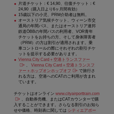
片道チケット：€ 14,90、往復チケット：€
24,90（購入日より6ヶ月間有効）
15
歳以下の小児、
PRM
介助者は無料。
オーストリア気候チケット、ウィーン市交
通局の年間パス、またはオーストリア連邦
鉄道
ÖBB
の年間パスの利用者、
VOR
青年
チケットをお持ちの方、そして身体障害者
（
PRM
）の方は割引が適用されます。乗
車コントロールの際にそれぞれの割引チケ
ットを提示する必要があります。
Vienna City Card
＋空港トランスファー
、
Vienna City Card
＋空港トランスフ
ァー＋ホップオンホップオフ
で旅行さ
れる方は、空港への
CAT
のご利用が含まれ
ています。
チケットはオンライン
www.cityairporttrain.com
、自動券売機、またはCATカウンターで購
入することができます。さらなる割引のお知ら
せや価格、時刻表に関しては
シティエアポー