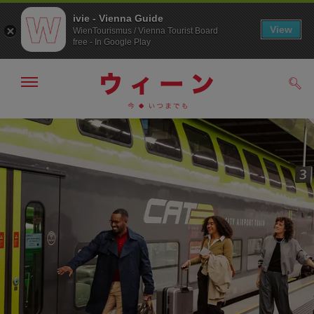
ivie - Vienna Guide
View
WienTourismus / Vienna Tourist Board
free - In Google Play
メ
検
ニ
索
ュ
メ
こ
す
ー
る
ニ
の
の
ュ
ペ
表
ー
ー
示・
非
へ
ジ
表
の
示
ト
ッ
プ
へ