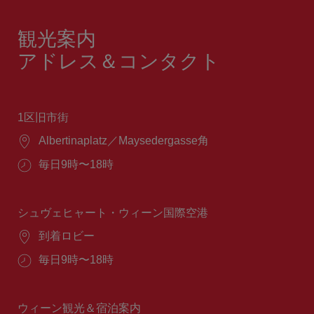
観光案内
アドレス＆コンタクト
1区旧市街
場
Albertinaplatz／Maysedergasse角
所：
営
毎日9時〜18時
業
時
間：
シュヴェヒャート・ウィーン国際空港
場
到着ロビー
所：
営
毎日9時〜18時
業
時
間：
ウィーン観光＆宿泊案内