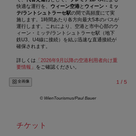
快適な運行を、
ウィーン空港
と
ウィーン・ミッ
テ
/
ラントシュトラーセ駅
の間で高頻度にて実
施します。
1
時間あたり各方向最大
5
本のバスが
運行します。これにより、空港と市中心部のウ
ィーン・ミッテ
/
ラントシュトラーセ駅（地下
鉄
U3
、
U4
線に接続）を結ぶ迅速な直通接続が
確保されます。
詳しくは
「2026年9月以降の空港利用者向け重
要情報」
をご確認ください。
/
全画像
1
/
5
r
© WienTourismus/Paul Bauer
チケット