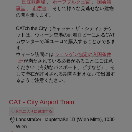
－
国立歌劇場
、
ホーフブルク王宮
、
国会議
事堂
、
市庁舎
、そして様々な見逃せない建物
の間を走ります。
CATch the City（キャッチ・ザ・シティ）チケ
ットは、ウィーン空港の到着ロビーにあるCAT
カウンターで39ユーロで購入することができま
す。
ウィーン訪問には
シェンゲン協定の入国条件
が満たされている必要があることにご注意
ください（有効なパスポート、ビザなど）、そ
して滞在が許可される期間を超えないで出国す
るようご注意ください。
CAT - City Airport Train
お気に入りに追加する
Landstraßer Hauptstraße 1B (Wien Mitte), 1030
Wien