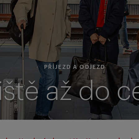
PŘÍJEZD A ODJEZD
tiště až do c