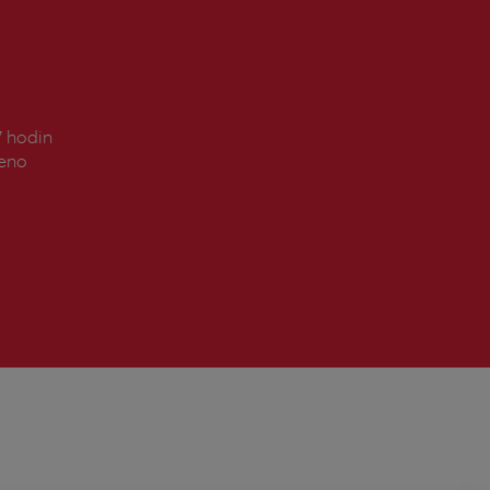
7 hodin
řeno