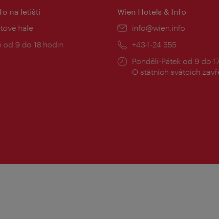
fo na letišti
Wien Hotels & Info
:
etové hale
E-
info@wien.info
mail:
zní
 od 9 do 18 hodin
Telefon:
+43-1-24 555
Provozní
Pondělí-Pátek od 9 do 1
doba:
O státních svátcích zav