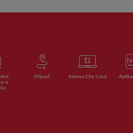
dné
Příjezd
Vienna City Card
Aplika
vy a
nky