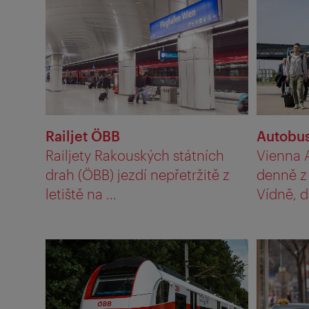
Railjet ÖBB
Autobus
Railjety Rakouských státních
Vienna A
drah (ÖBB) jezdí nepřetržitě z
denně z 
letiště na ...
Vídně, d