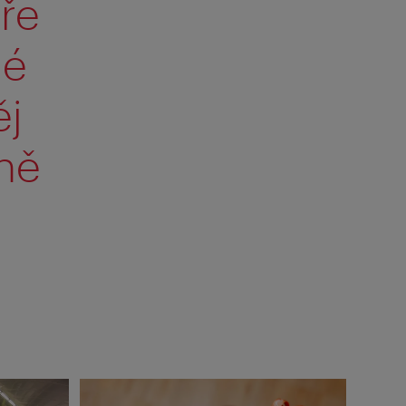
bře
né
ěj
ně