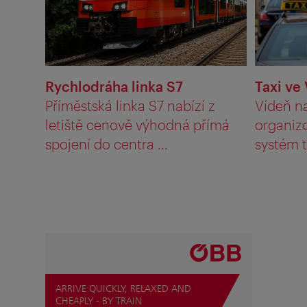
Rychlodráha linka S7
Taxi ve 
Příměstská linka S7 nabízí z
Vídeň n
letiště cenově výhodná přímá
organiz
spojení do centra ...
systém ta