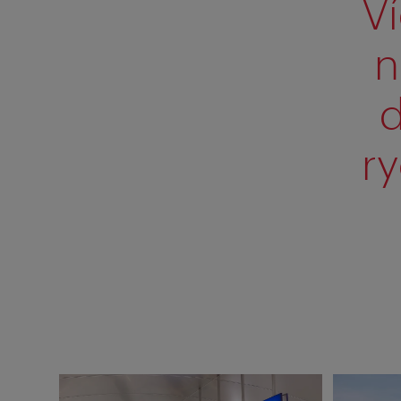
Ví
n
d
r