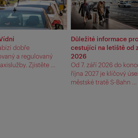
Vídni
Důležité informace pr
abízí dobře
cestující na letiště od 
ovaný a regulovaný
2026
xislužby. Zjistěte ...
Od 7. září 2026 do konc
října 2027 je klíčový úse
městské tratě S-Bahn ...