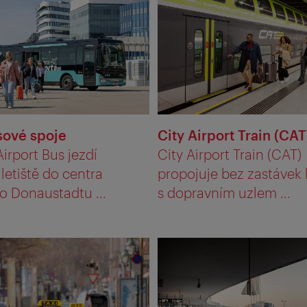
ové spoje
City Airport Train (CAT
irport Bus jezdí
City Airport Train (CAT)
letiště do centra
propojuje bez zastávek l
o Donaustadtu ...
s dopravním uzlem ...