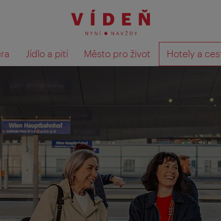
ura
Jídlo a pití
Město pro život
Hotely a ces
Výsledky hledání zobrazit 