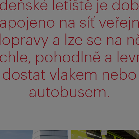
deňské letiště je do
apojeno na síť veřej
opravy a lze se na n
ychle, pohodlně a lev
dostat vlakem nebo
autobusem.