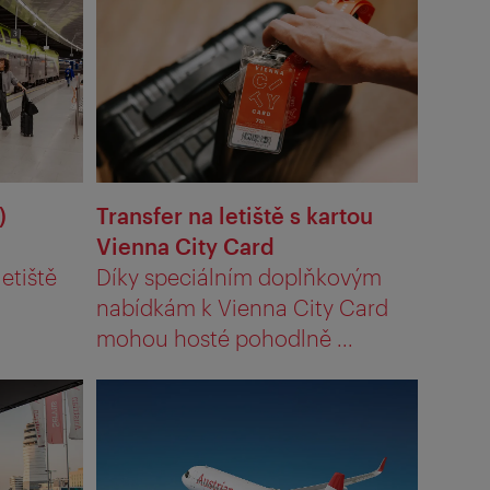
)
Transfer na letiště s kartou
Vienna City Card
etiště
Díky speciálním doplňkovým
nabídkám k Vienna City Card
mohou hosté pohodlně ...