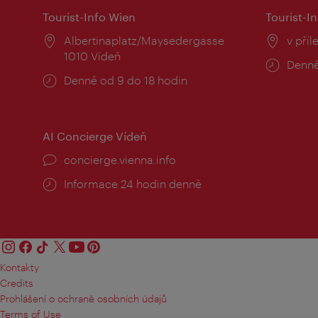
Tourist-Info Wien
Tourist-In
Místo:
Albertinaplatz/Maysedergasse
Místo
v příl
1010 Vídeň
Provo
Denně
Provozní
Denně od 9 do 18 hodin
doba:
doba:
AI Concierge Vídeň
concierge.vienna.info
Informace 24 hodin denně
Kontakty
Credits
Prohlášení o ochraně osobních údajů
Terms of Use