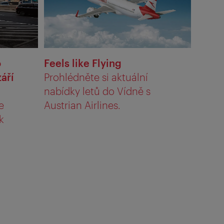
o
Feels like Flying
září
Prohlédněte si aktuální
nabídky letů do Vídně s
e
Austrian Airlines.
k