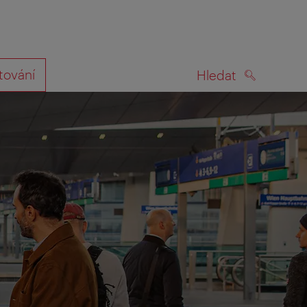
tování
Hledat
HLEDAT
na mapě