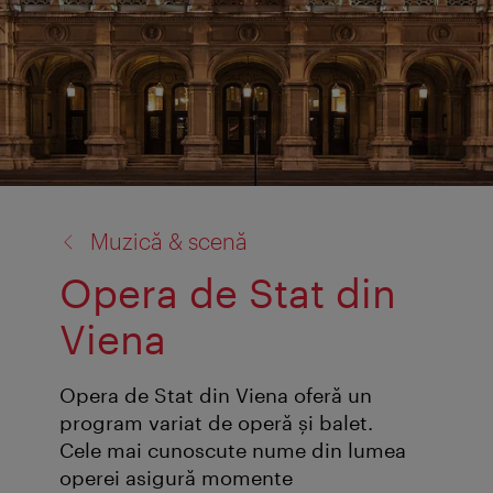
înapoi
Muzică & scenă
la:
Opera de Stat din
Viena
Opera de Stat din Viena oferă un
program variat de operă şi balet.
Cele mai cunoscute nume din lumea
operei asigură momente