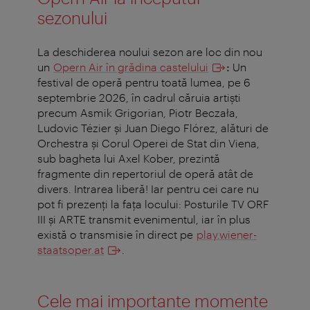
sezonului
La deschiderea noului sezon are loc din nou
un
Opern Air în grădina castelului
:
Un
festival de operă pentru toată lumea, pe 6
septembrie 2026, în cadrul căruia artiști
precum Asmik Grigorian, Piotr Beczała,
Ludovic Tézier și Juan Diego Flórez, alături de
Orchestra și Corul Operei de Stat din Viena,
sub bagheta lui Axel Kober, prezintă
fragmente din repertoriul de operă atât de
divers. Intrarea liberă! Iar pentru cei care nu
pot fi prezenți la fața locului: Posturile TV ORF
III și ARTE transmit evenimentul, iar în plus
există o transmisie în direct pe
play.wiener-
staatsoper.at
.
Cele mai importante momente