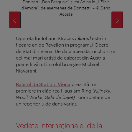
Donizetti „Don Pasquale” și ca Adina în „L’Elisir
oca
d’Amore”, de asemenea de Donizetti.
–
© Dario
Acosta
Opereta lui Johann Strauss
Liliacul
este în
fiecare an de Revelion în programul Operei
de Stat din Viena. De data aceasta, unul dintre
cei mai mari artiști de cabaret din Austria
poate fi văzut în rolul broaștei: Michael
Niavarani.
Baletul de Stat din Viena
prezintă trei
premiere în clădirea Haus am Ring (
Nijinsky,
Woolf Works, Gala de balet),
completate de
un repertoriu de dans variat.
Vedete internaționale, de la