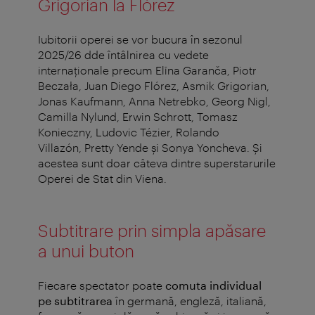
Grigorian la Flórez
Iubitorii operei se vor bucura în sezonul
2025/26 dde întâlnirea cu vedete
internaționale precum Elīna Garanča, Piotr
Beczała, Juan Diego Flórez, Asmik Grigorian,
Jonas Kaufmann, Anna Netrebko, Georg Nigl,
Camilla Nylund, Erwin Schrott, Tomasz
Konieczny, Ludovic Tézier, Rolando
Villazón,
Pretty Yende și Sonya Yoncheva. Și
acestea sunt doar câteva dintre superstarurile
Operei de Stat din Viena.
Subtitrare prin simpla apăsare
a unui buton
Fiecare spectator poate
comuta individual
pe subtitrarea
în germană, engleză, italiană,