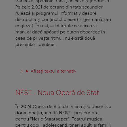
franceză, spaniolă, rusă , chineză şi japoneză.
Pe cele 2.021 de ecrane din faţa scaunelor
rulează şi programul informativ despre
distribuţia şi conţinutul piesei (în germană sau
engleză). În rest, subtitrările se afişează
manual dacă apăsaţi pe buton deoarece în
ceea ce priveşte ritmul, nu există două
prezentări identice.
Afișați textul alternativ
NEST - Noua Operă de Stat
În 2024
Opera de Stat din Viena și-a deschis
a
doua locație,
numită
NEST -
prescurtare
pentru
"Neue Staatsoper"
.
Teatrul muzical
pentru copii, adolescenți, tineri adulți și familii