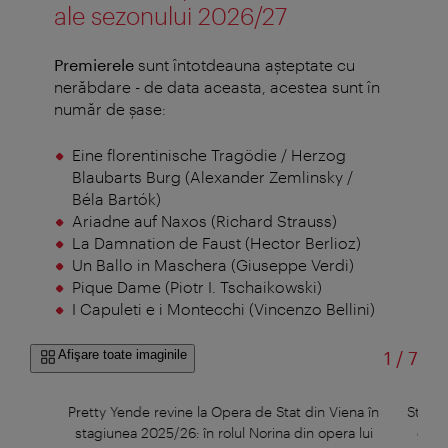
ale sezonului 2026/27
Premierele
sunt întotdeauna așteptate cu
nerăbdare - de data aceasta, acestea sunt în
număr de șase:
Eine florentinische Tragödie / Herzog
Blaubarts Burg (Alexander Zemlinsky /
Béla Bartók)
Ariadne auf Naxos (Richard Strauss)
La Damnation de Faust (Hector Berlioz)
Un Ballo in Maschera (Giuseppe Verdi)
Pique Dame (Piotr I. Tschaikowski)
I Capuleti e i Montecchi (Vincenzo Bellini)
din
Afişare toate imaginile
1
/
7
r
Pretty Yende revine la Opera de Stat din Viena în
Starul
stagiunea 2025/26: în rolul Norina din opera lui
grăd