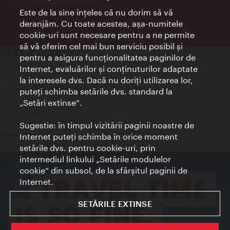
Este de la sine înţeles că nu dorim să vă
deranjăm. Cu toate acestea, aşa-numitele
cookie-uri sunt necesare pentru a ne permite
să vă oferim cel mai bun serviciu posibil şi
pentru a asigura funcţionalitatea paginilor de
Contact
Internet, evaluărilor şi conţinuturilor adaptate
Credits
la interesele dvs. Dacă nu doriţi utilizarea lor,
Declaraţie privind protecţia datelor
puteţi schimba setările dvs. standard la
Terms of Use
„Setări extinse“.
Accesibilitate
Contact presa
Sugestie: în timpul vizitării paginii noastre de
Internet puteţi schimba în orice moment
Setări module cookie
© Copyright Wien Tourismus
setările dvs. pentru cookie-uri, prin
intermediul linkului „Setările modulelor
cookie“ din subsol, de la sfârşitul paginii de
Internet.
SETĂRILE EXTINSE