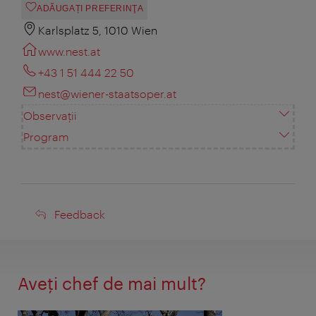
ADĂUGAȚI PREFERINŢA
Karlsplatz 5, 1010 Wien
www.nest.at
+43 1 51 444 22 50
nest@wiener-staatsoper.at
Observații
Program
Feedback
Feedback
Aveţi chef de mai mult?