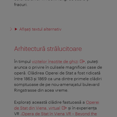
fracuri.
Afișați textul alternativ
Arhitectură strălucitoare
În timpul
vizitelor însoţite de ghizi
, puteţi
arunca o privire în culisele magnificei case de
operă. Clădirea Operei de Stat a fost ridicată
între 1863 şi 1869 ca una dintre primele clădiri
somptuoase de pe nou-amenajatul bulevard
Ringstrasse din acea vreme.
Exploraţi această clădire fastuoasă a
Operei
de Stat din Viena, virtual
şi în experienţa
VR
„Opera de Stat în Viena VR – Beyond the