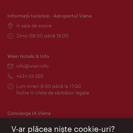
Informaţii turistice - Aeroportul Viena
Locul:
în sala de sosire
Program:
Zilnic 09:00 până 18:00
Wien Hotels & Info
E-
info@wien.info
mail:
Telefon:
+43-1-24 555
Program:
Luni-Vineri 9:00 până la 17:00
Închis în zilele de sărbători legale
Concierge IA Viena
concierge.vienna.info
V-ar plăcea nişte cookie-uri?
Informații non-stop