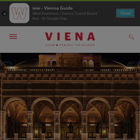
ivie - Vienna Guide
View
WienTourismus / Vienna Tourist Board
free - In Google Play
Arată/ascunde
Căut
navigarea
Către
Către
navigare
texte