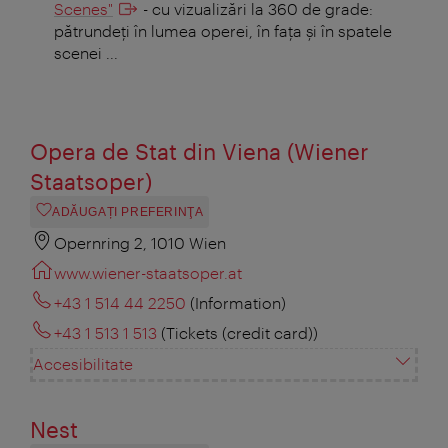
Scenes"
- cu vizualizări la 360 ​​de grade:
pătrundeţi în lumea operei, în faţa şi în spatele
scenei ...
Opera de Stat din Viena (Wiener
Staatsoper)
ADĂUGAȚI PREFERINŢA
Opernring 2, 1010 Wien
www.wiener-staatsoper.at
+43 1 514 44 2250
(Information)
+43 1 513 1 513
(Tickets (credit card))
Accesibilitate
Nest