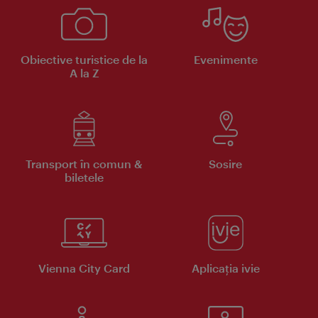
Obiective turistice de la
Evenimente
A la Z
Transport în comun &
Sosire
biletele
Vienna City Card
Aplicaţia ivie