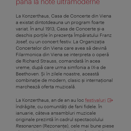
până la note ultramoderne
La Konzerthaus, Casa de Concerte din Viena
a existat dintotdeauna un program foarte
variat. În anul 1913, Casa de Concerte şi-a
deschis porţile în prezenţa Împăratului Franz
Josef, cu un concert festiv. La Organizaţia
Concertelor din Viena care avea să devină
Filarmonica din Viena se interpreta o operă
de Richard Strauss, comandată în acea
vreme, după care urma simfonia a IX-a de
Beethoven. Şi în zilele noastre, această
combinaţie de modern, clasic şi internaţional
marchează oferta muzicală.
La Konzerthaus, an de an au loc
festivaluri
îndrăgite, cu comunităţi de fani fidele. În
ianuarie, câteva ansambluri muzicale
originale prezintă în cadrul spectacolului
Resonanzen
(Rezonanţe), cele mai bune piese