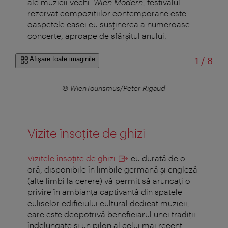
ale muzicii vechi.
Wien Modern
, festivalul
rezervat compoziţiilor contemporane este
oaspetele casei cu susţinerea a numeroase
concerte, aproape de sfârşitul anului.
din
Afişare toate imaginile
1
/
8
© WienTourismus/Peter Rigaud
Vizite însoţite de ghizi
Vizitele însoţite de ghizi
cu durată de o
oră, disponibile în limbile germană și engleză
(alte limbi la cerere) vă permit să aruncaţi o
privire în ambianţa captivantă din spatele
culiselor edificiului cultural dedicat muzicii,
care este deopotrivă beneficiarul unei tradiţii
îndelungate şi un pilon al celui mai recent