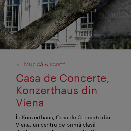
înapoi
Muzică & scenă
la:
Casa de Concerte,
Konzerthaus din
Viena
În Konzerthaus, Casa de Concerte din
Viena, un centru de primă clasă