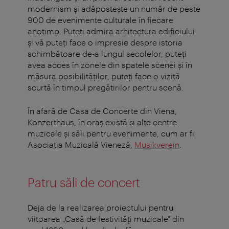
modernism şi adăposteşte un număr de peste
900 de evenimente culturale în fiecare
anotimp. Puteţi admira arhitectura edificiului
şi vă puteţi face o impresie despre istoria
schimbătoare de-a lungul secolelor, puteţi
avea acces în zonele din spatele scenei şi în
măsura posibilităţilor, puteţi face o vizită
scurtă în timpul pregătirilor pentru scenă.
În afară de Casa de Concerte din Viena,
Konzerthaus, în oraş există şi alte centre
muzicale şi săli pentru evenimente, cum ar fi
Asociaţia Muzicală Vieneză,
Musikverein
.
Patru săli de concert
Deja de la realizarea proiectului pentru
viitoarea „Casă de festivităţi muzicale" din