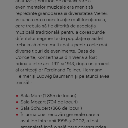
anul 1890, noul loc de desfăşurare a
evenimentelor muzicale era menit să
reprezinte grandoarea şi diversitatea Vienei.
Viziunea era o construcţie multifuncţională,
care trebuia să fie diferită de asociaţia
muzicală tradiţională pentru a corespunde
diferitelor segmente de populaţie şi astfel
trebuia să ofere mult spaţiu pentru cele mai
diverse tipuri de evenimente. Casa de
Concerte, Konzerthaus din Viena a fost
ridicată între anii 1911 şi 1913, după un proiect
al arhitecţilor Ferdinand Fellner, Hermann
Helmer şi Ludwig Baumann şi pe atunci avea
trei săli:
Sala Mare (1 865 de locuri)
Sala Mozart (704 de locuri)
Sala Schubert (366 de locuri)
În urma unei renovări generale care a
avut loc între anii 1998 şi 2002, a fost
amenajată încă o sală care corespundea