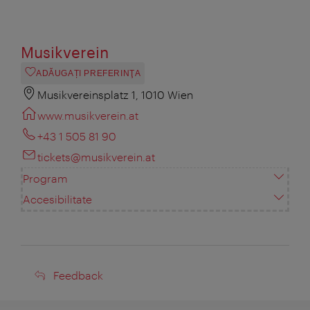
Musikverein
ADĂUGAȚI PREFERINŢA
Musikvereinsplatz 1, 1010 Wien
www.musikverein.at
+43 1 505 81 90
tickets@musikverein.at
Program
Accesibilitate
Feedback
Feedback