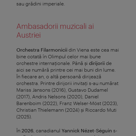
sau grădini imperiale.
Ambasadorii muzicali ai
Austriei
Orchestra Filarmonicii
din Viena este cea mai
bine cotată în Olimpul celor mai bune
orchestre internaţionale. Până şi
dirijorii
de
aici se numără printre cei mai buni din lume.
În fiecare an, o altă persoană dirijează
orchestra.
Printre dirijorii invitați s-au numărat
Mariss Jansons (2016), Gustavo Dudamel
(2017), Andris Nelsons (2020), Daniel
Barenboim (2022), Franz Welser-Möst (2023),
Christian Thielemann (2024) și Riccardo Muti
(2025).
În
2026
, canadianul
Yannick Nézet-Séguin
s-