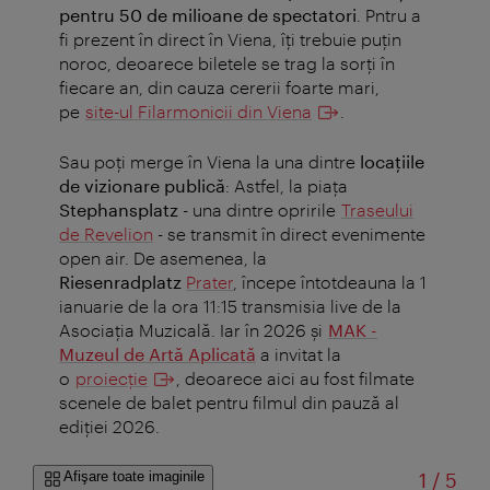
pentru 50 de milioane de spectatori
. Pntru a
fi prezent în direct în Viena, îți trebuie puțin
noroc, deoarece biletele se trag la sorți în
fiecare an, din cauza cererii foarte mari,
pe
site-ul Filarmonicii din Viena
.
Sau poți merge în Viena la una dintre
locațiile
de vizionare publică
: Astfel, la piața
Stephansplatz
- una dintre opririle
Traseului
de Revelion
- se transmit în direct evenimente
open air. De asemenea, la
Riesenradplatz
Prater
, începe întotdeauna la 1
ianuarie de la ora 11:15 transmisia live de la
Asociaţia Muzicală. Iar în 2026 și
MAK -
Muzeul de Artă Aplicată
a invitat la
o
proiecție
, deoarece aici au fost filmate
scenele de balet pentru filmul din pauză al
ediției 2026.
din
Afişare toate imaginile
1
/
5