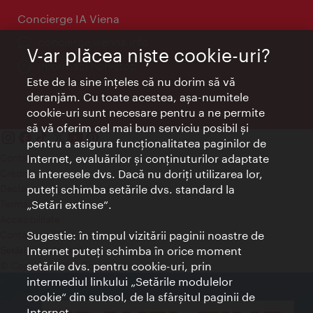
Concierge IA Viena
concierge.vienna.info
V-ar plăcea nişte cookie-uri?
Informații non-stop
Este de la sine înţeles că nu dorim să vă
deranjăm. Cu toate acestea, aşa-numitele
cookie-uri sunt necesare pentru a ne permite
să vă oferim cel mai bun serviciu posibil şi
pentru a asigura funcţionalitatea paginilor de
Contact
Internet, evaluărilor şi conţinuturilor adaptate
Credits
la interesele dvs. Dacă nu doriţi utilizarea lor,
Declaraţie privind protecţia datelor
puteţi schimba setările dvs. standard la
Terms of Use
„Setări extinse“.
Accesibilitate
Contact presa
Sugestie: în timpul vizitării paginii noastre de
Internet puteţi schimba în orice moment
Setări module cookie
© Copyright Wien Tourismus
setările dvs. pentru cookie-uri, prin
intermediul linkului „Setările modulelor
cookie“ din subsol, de la sfârşitul paginii de
Internet.