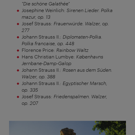
"Die schöne Galathée"
Josephine Weinlich:
Sirenen Lieder. Polka
mazur, op. 13
Josef Strauss:
Frauenwürde. Walzer, op.
277
Johann Strauss II.:
Diplomaten-Polka.
Polka francaise, op. 448
Florence Price:
Rainbow Waltz
Hans Christian Lumbye:
Københavns
Jernbane-Damp-Galop
Johann Strauss II.:
Rosen aus dem Süden.
Walzer, op. 388
Johann Strauss II.:
Egyptischer Marsch,
op. 335
Josef Strauss:
Friedenspalmen. Walzer,
op. 207