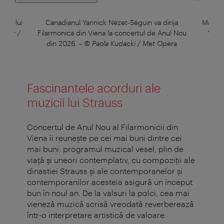
rea lui
Canadianul Yannick Nézet-Séguin va dirija
Maestr
niker /
Filarmonica din Viena la concertul de Anul Nou
Vien
din 2026.
–
© Paola Kudacki / Met Opera
Fascinantele acorduri ale
muzicii lui Strauss
Concertul de Anul Nou al Filarmonicii din
Viena îi reuneşte pe cei mai buni dintre cei
mai buni: p
rogramul muzical vesel, plin de
viață și uneori contemplativ, cu compoziții ale
dinastiei Strauss și ale contemporanelor și
contemporanilor acesteia asigură un început
bun în noul an.
De la valsuri la polci, cea mai
vieneză muzică scrisă vreodată reverberează
într-o interpretare artistică de valoare.