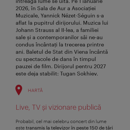
întreaga lume se uită. Pe 1 ianuarie
2026, în Sala de Aur a Asociaţiei
Muzicale, Yannick Nézet-Séguin s-a
aflat la pupitrul dirijorului. Muzica lui
Johann Strauss al II-lea, a familiei
sale și a contemporanilor săi ne-au
condus încântați la trecerea printre
ani. Baletul de Stat din Viena încântă
cu spectacole de dans în timpul
pauzei de film. Dirijorul pentru 2027
este deja stabilit: Tugan Sokhiev.
HARTĂ
Live, TV și vizionare publică
Probabil, cel mai celebru concert din lume
este
transmis la televizor în peste 150 de ţări