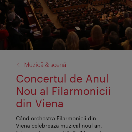
înapoi
Muzică & scenă
la:
Concertul de Anul
Nou al Filarmonicii
din Viena
Când orchestra Filarmonicii din
Viena celebrează muzical noul an,