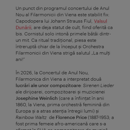
Un punct din programul concertului de Anul
Nou al Filarmonicii din Viena este stabilit fix:
Capodopera lui Johann Strauss Fiul,
Valsul
Dunării
, are deja statut de cult, fiind oferită ca
bis. Cornistul solo intonă primele bătăi dintr-
un mit. Ca ritual tradițional, piesa este
întreruptă chiar de la început și Orchestra
Filarmonicii din Viena strigă salutul „La mulți
ani!”
În 2026, la Concertul de Anul Nou,
Filarmonica din Viena a interpretat două
lucrări ale unor compozitoare
:
Sirenen Lieder
ale dirijoarei, compozitoarei și muzicienei
Josephine Weinlich
(care a înființat în anii
1860, la Viena, prima orchestră feminină din
Europa şi a atras atenţia întregii lumi) și
Rainbow Waltz
de
Florence Price
(1887-1953; a
fost prima femeie afro-americană care s-a
afirmat în SUA ca compozitoare de muzică