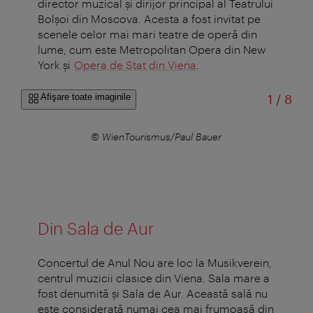
director muzical și dirijor principal al Teatrului
Bolșoi din Moscova. Acesta a fost invitat pe
scenele celor mai mari teatre de operă din
lume, cum este Metropolitan Opera din New
York și
Opera de Stat din Viena
.
din
Afişare toate imaginile
1
/
8
er
© WienTourismus/Paul Bauer
©
Din Sala de Aur
Concertul de Anul Nou are loc la Musikverein,
centrul muzicii clasice din Viena. Sala mare a
fost denumită şi Sala de Aur. Această sală nu
este considerată numai cea mai frumoasă din