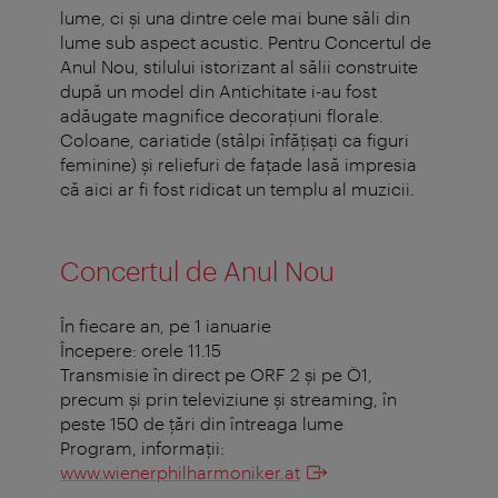
lume, ci şi una dintre cele mai bune săli din
lume sub aspect acustic. Pentru Concertul de
Anul Nou, stilului istorizant al sălii construite
după un model din Antichitate i-au fost
adăugate magnifice decoraţiuni florale.
Coloane, cariatide (stâlpi înfățișați ca figuri
feminine) și reliefuri de faţade lasă impresia
că aici ar fi fost ridicat un templu al muzicii.
Concertul de Anul Nou
În fiecare an, pe 1 ianuarie
Începere: orele 11.15
Transmisie în direct pe ORF 2 și pe Ö1,
precum și prin televiziune și streaming, în
peste 150 de țări din întreaga lume
Program, informaţii:
www.wienerphilharmoniker.at