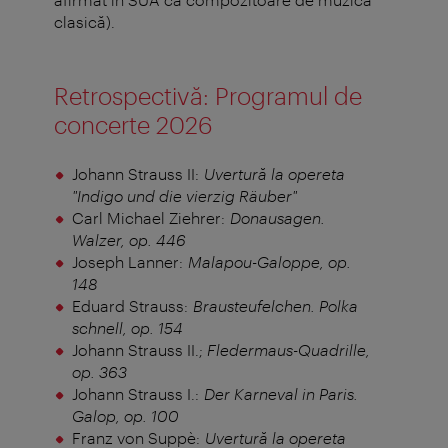
clasică).
Retrospectivă: Programul de
concerte 2026
Johann Strauss II:
Uvertură la opereta
"Indigo und die vierzig Räuber"
Carl Michael Ziehrer:
Donausagen.
Walzer, op. 446
Joseph Lanner:
Malapou-Galoppe, op.
148
Eduard Strauss:
Brausteufelchen. Polka
schnell, op. 154
Johann Strauss II.;
Fledermaus-Quadrille,
op. 363
Johann Strauss I.:
Der Karneval in Paris.
Galop, op. 100
Franz von Suppè:
Uvertură la opereta