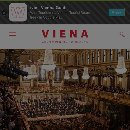
ivie - Vienna Guide
View
WienTourismus / Vienna Tourist Board
free - In Google Play
Arată/ascunde
Căut
navigarea
Către
Către
navigare
texte