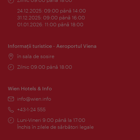
24.12.2025: 09:00 până 14:00
31.12.2025: 09:00 până 16:00
01.01.2026: 11:00 până 18:00
Informaţii turistice - Aeroportul Viena
Locul:
în sala de sosire
Program:
Zilnic 09:00 până 18:00
Wien Hotels & Info
E-
info@wien.info
mail:
Telefon:
+43-1-24 555
Program:
Luni-Vineri 9:00 până la 17:00
Închis în zilele de sărbători legale