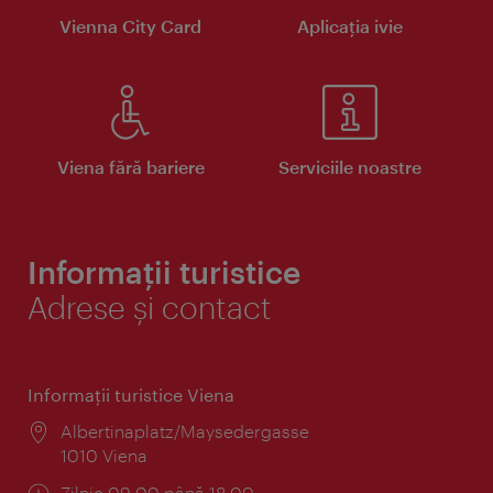
Vienna City Card
Aplicaţia ivie
Viena fără bariere
Serviciile noastre
Informații turistice
Adrese și contact
Informaţii turistice Viena
Locul:
Albertinaplatz/Maysedergasse
1010 Viena
Program:
Zilnic 09:00 până 18:00