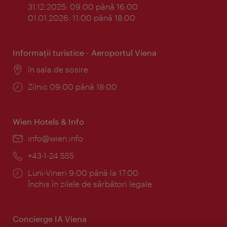
31.12.2025: 09:00 până 16:00
01.01.2026: 11:00 până 18:00
Informaţii turistice - Aeroportul Viena
Locul:
în sala de sosire
Program:
Zilnic 09:00 până 18:00
Wien Hotels & Info
E-
info@wien.info
mail:
Telefon:
+43-1-24 555
Program:
Luni-Vineri 9:00 până la 17:00
Închis în zilele de sărbători legale
Concierge IA Viena