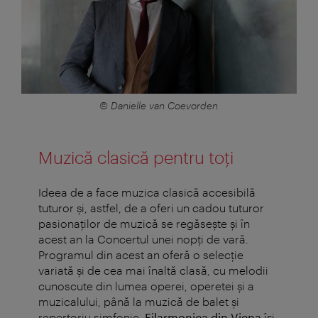
© Danielle van Coevorden
Muzică clasică pentru toți
Ideea de a face muzica clasică accesibilă
tuturor și, astfel, de a oferi un cadou tuturor
pasionaților de muzică se regăsește și în
acest an la Concertul unei nopți de vară.
Programul din acest an oferă o selecție
variată și de cea mai înaltă clasă, cu melodii
cunoscute din lumea operei, operetei și a
muzicalului, până la muzică de balet și
repertoriu simfonic.
Filarmonica din Viena
își