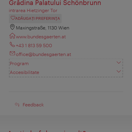
Grădina Palatului Schönbrunn
intrarea Hietzinger Tor
ADĂUGAȚI PREFERINŢA
Maxingstraße, 1130 Wien
www.bundesgaerten.at
+43 1 813 59 500
office@bundesgaerten.at
Program
Accesibilitate
Feedback
Feedback