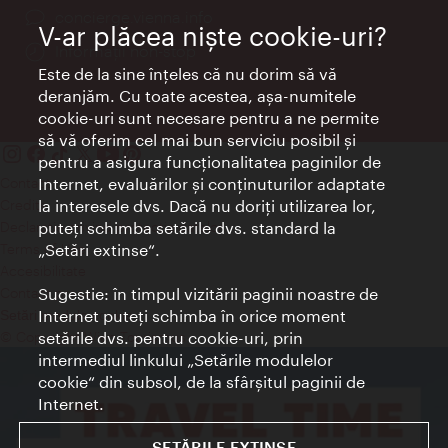
concierge.vienna.info
V-ar plăcea nişte cookie-uri?
Informații non-stop
Este de la sine înţeles că nu dorim să vă
deranjăm. Cu toate acestea, aşa-numitele
cookie-uri sunt necesare pentru a ne permite
să vă oferim cel mai bun serviciu posibil şi
pentru a asigura funcţionalitatea paginilor de
Contact
Internet, evaluărilor şi conţinuturilor adaptate
Credits
la interesele dvs. Dacă nu doriţi utilizarea lor,
Declaraţie privind protecţia datelor
puteţi schimba setările dvs. standard la
Terms of Use
„Setări extinse“.
Accesibilitate
Contact presa
Sugestie: în timpul vizitării paginii noastre de
Internet puteţi schimba în orice moment
Setări module cookie
© Copyright Wien Tourismus
setările dvs. pentru cookie-uri, prin
intermediul linkului „Setările modulelor
cookie“ din subsol, de la sfârşitul paginii de
Internet.
SETĂRILE EXTINSE