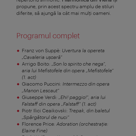
propune, prin acest spectru amplu de stiluri
diferite, să ajungă la cât mai mulți oameni.
Programul complet
Franz von Suppè:
Uvertura la opereta
„Cavaleria ușoară”
Arrigo Boito:
„Son lo spirito che nega”,
aria lui Mefistofele din opera „Mefistofele”
(1. act)
Giacomo Puccini:
Intermezzo din opera
„Manon Lescaut”
Giuseppe Verdi:
„Ehi! paggio!”, aria lui
Falstaff din opera „Falstaff” (1. act)
Piotr Ilici Ceaikovski:
Trepak, din baletul
„Spărgătorul de nuci”
Florence Price:
Adoration (orchestrație:
Elaine Fine)