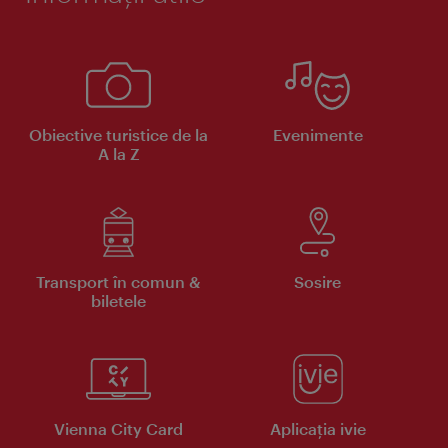
Obiective turistice de la
Evenimente
A la Z
Transport în comun &
Sosire
biletele
Vienna City Card
Aplicaţia ivie