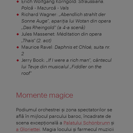
Erich Wolfgang Korngold:
Straussiana.
Polcă - Mazurcă - Vals
Richard Wagner:
„Abendlich strahlt der
Sonne Auge”, apariția lui Wotan din opera
„Das Rheingold” (a 4-a scenă)
Jules Massenet:
Méditation din opera
„Thais” (2. act)
Maurice Ravel:
Daphnis et Chloé, suita nr.
2
Jerry Bock:
„If I were a rich man”, cântecul
lui Tevje din musicalul „Fiddler on the
roof”
Momente magice
Podiumul orchestrei şi zona spectatorilor se
află în mijlocul parcului baroc, încadrate de
scena excepţională a
Palatului Schönbrunn
şi
a Gloriettei
. Magia locului şi farmecul muzicii