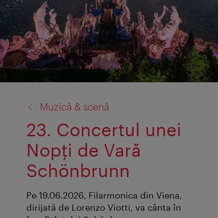
înapoi
Muzică & scenă
la:
23. Concertul unei
Nopți de Vară
Schönbrunn
Pe 19.06.2026, Filarmonica din Viena,
dirijată de Lorenzo Viotti, va cânta în