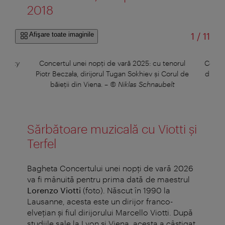
2018
din
Afişare toate imaginile
1
/
11
rovsky
Concertul unei nopți de vară 2025: cu tenorul
Concer
Piotr Beczała, dirijorul Tugan Sokhiev și Corul de
dirija
băieții din Viena.
–
© Niklas Schnaubelt
Sărbătoare muzicală cu Viotti și
Terfel
Bagheta Concertului unei nopți de vară 2026
va fi mânuită pentru prima dată de maestrul
Lorenzo Viotti
(foto).
Născut în 1990 la
Lausanne, acesta este un dirijor franco-
elvețian și fiul dirijorului Marcello Viotti. După
studiile sale la Lyon și Viena, acesta a câștigat