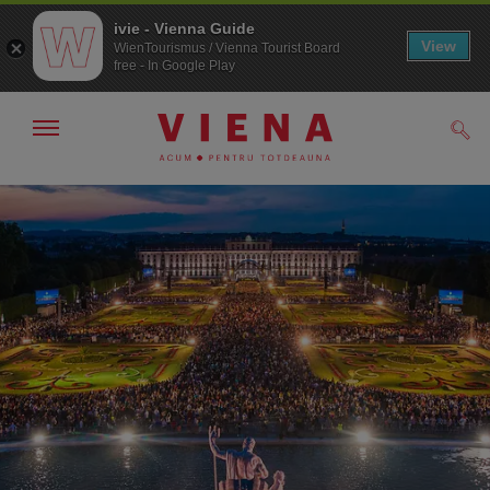
ivie - Vienna Guide
View
WienTourismus / Vienna Tourist Board
free - In Google Play
Arată/ascunde
Căut
navigarea
Către
Către
navigare
texte