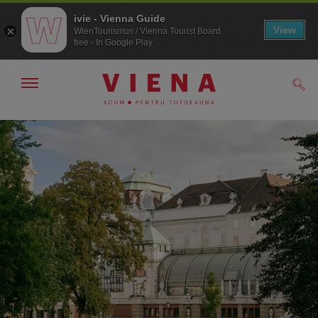
ivie - Vienna Guide
View
WienTourismus / Vienna Tourist Board
free - In Google Play
Arată/ascunde
Căut
navigarea
Către
Către
navigare
texte