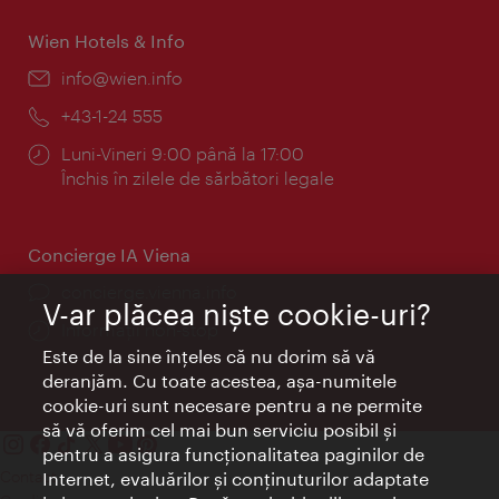
Wien Hotels & Info
E-
info@wien.info
mail:
Telefon:
+43-1-24 555
Program:
Luni-Vineri 9:00 până la 17:00
Închis în zilele de sărbători legale
Concierge IA Viena
concierge.vienna.info
V-ar plăcea nişte cookie-uri?
Informații non-stop
Este de la sine înţeles că nu dorim să vă
deranjăm. Cu toate acestea, aşa-numitele
cookie-uri sunt necesare pentru a ne permite
să vă oferim cel mai bun serviciu posibil şi
pentru a asigura funcţionalitatea paginilor de
Contact
Internet, evaluărilor şi conţinuturilor adaptate