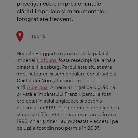
priveliștii către impresionantele
clădiri imperiale și monumentelor
fotografiate frecvent.
HARTĂ
Numele Burggarten provine de la palatul
imperial
Hofburg
, fosta reședință de iarnă a
dinastiei Habsburg. Parcul este situat între
impunătoarea și semicirculara construcție a
Castelului Nou
și faimosul muzeu de
artă
Albertina
. Amenajat inițial ca o grădină
privată a împăratului Franz I, parcul a fost
proiectat în stilul englezesc și deschis
publicului în 1919. După prima interdicție de a
sta pe iarbă în 1951 – împotriva căreia în anii
1980, chiar și tinerii au protestat – accesul pe
peluză a fost din nou permis în 2007.