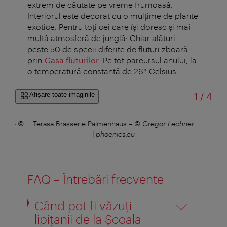
extrem de căutate pe vreme frumoasă.
Interiorul este decorat cu o mulțime de plante
exotice. Pentru toți cei care își doresc și mai
multă atmosferă de junglă: Chiar alături,
peste 50 de specii diferite de fluturi zboară
prin
Casa fluturilor
. Pe tot parcursul anului, la
o temperatură constantă de 26° Celsius.
din
Afişare toate imaginile
1
/
4
turi
–
©
Terasa Brasserie Palmenhaus
–
© Gregor Lechner
Bra
| phoenics.eu
FAQ – Întrebări frecvente
Când pot fi văzuți
lipițanii de la Școala