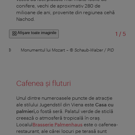
conifere, vechi de aproximativ 280 de
milioane de ani, provenite din regiunea cehă
Nachod.
din
Afişare toate imaginile
1
/
5
an
–
©
Monumentul lui Mozart
–
© Schaub-Walzer / PID
Cafenea și fluturi
Unul dintre numeroasele puncte de atracție
ale stilului Jugendstil din Viena este
Casa cu
palmieri,
o fostă seră. Palatul verde de sticlă
creează o atmosferă tropicală în oraș.
Localul
Brasserie Palmenhaus
este o cafenea-
restaurant, ale cărei locuri pe terasă sunt