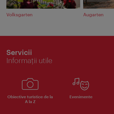
Volksgarten
Augarten
Servicii
Informaţii utile
Obiective turistice de la
Evenimente
A la Z