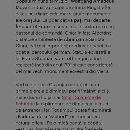
Copilul minune al muzicii
Wolfgang Amadeus
Mozart
, situat aproape de strada Ringstraße,
este unul dintre cele mai vizitate monumente
ale orașului. La doar câțiva pași mai departe,
Împăratul Franz Joseph I
stă în uniformă și cu
bastonul de comandă. Chiar în fața Albertinei,
o statuie amintește de
Abraham a Sancta
Clara
, cel mai important predicator catolic și
poet al barocului german. Statuia ecvestră a
lui
Franz Stephan von Lothringen
a fost
realizată încă din anul 1781 și este considerată
cel mai vechi monument ecvestru din Viena.
Vorbind de cai: Cu puțin noroc, chiar în
primele ore ale dimineții pot fi întâlniți aici și
maiestuoșii lipițani ai
Școlii Spaniole de
Echitație
la o plimbare de dimineață alături
de antrenorii lor. Tot timpul poate fi admirată
„Pădurea de la Nachod”
, un monument
natural oficial. Pe o mică pantă la capătul
vestic au fost plasate mai multe fosile de