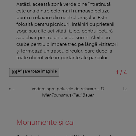
Astăzi, această zonă verde bine întreținută
este una dintre
cele mai frumoase peluze
pentru relaxare
din centrul orașului. Este
folosită pentru picnicuri, întâlniri cu prietenii,
yoga sau alte activități fizice, pentru lectură
sau chiar pentru un pui de somn. Aleile cu
curbe pentru plimbare trec pe lângă vizitatori
și formează un traseu circular, care duce la
toate obiectivele importante ale parcului.
din
Afişare toate imaginile
1
/
4
i parc
–
Vedere spre peluzele de relaxare
–
©
Locul 
WienTourismus/Paul Bauer
Monumente și cai