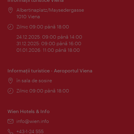
Locul:
Albertinaplatz/Maysedergasse
1010 Viena
Program:
Zilnic 09:00 până 18:00
24.12.2025: 09:00 până 14:00
31.12.2025: 09:00 până 16:00
01.01.2026: 11:00 până 18:00
Informaţii turistice - Aeroportul Viena
Locul:
în sala de sosire
Program:
Zilnic 09:00 până 18:00
Wien Hotels & Info
E-
info@wien.info
mail:
Telefon:
+43-1-24 555