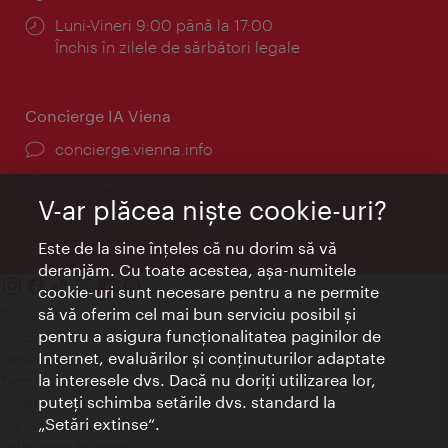
Program:
Luni-Vineri 9:00 până la 17:00
Închis în zilele de sărbători legale
Concierge IA Viena
concierge.vienna.info
Informații non-stop
V-ar plăcea nişte cookie-uri?
Este de la sine înţeles că nu dorim să vă
deranjăm. Cu toate acestea, aşa-numitele
cookie-uri sunt necesare pentru a ne permite
să vă oferim cel mai bun serviciu posibil şi
Contact
pentru a asigura funcţionalitatea paginilor de
Credits
Internet, evaluărilor şi conţinuturilor adaptate
Declaraţie privind protecţia datelor
la interesele dvs. Dacă nu doriţi utilizarea lor,
Terms of Use
puteţi schimba setările dvs. standard la
Accesibilitate
„Setări extinse“.
Contact presa
Setări module cookie