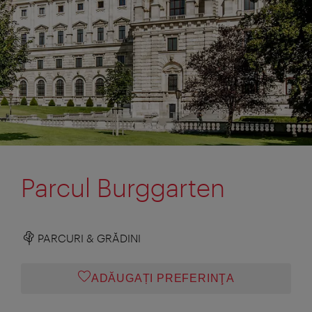
Parcul Burggarten
PARCURI & GRĂDINI
ADĂUGAȚI PREFERINŢA