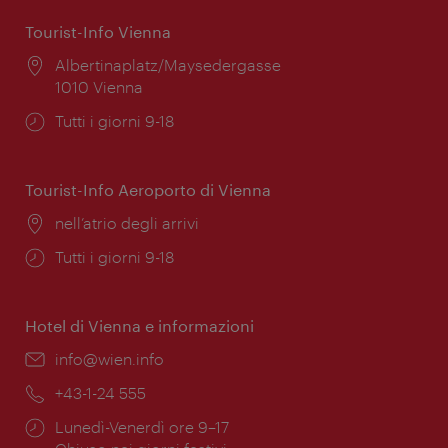
Tourist-Info Vienna
Posizione:
Albertinaplatz/Maysedergasse
1010 Vienna
Orari
Tutti i giorni 9-18
di
apertura:
Tourist-Info Aeroporto di Vienna
Posizione:
nell’atrio degli arrivi
Orari
Tutti i giorni 9-18
di
apertura:
Hotel di Vienna e informazioni
Email:
info@wien.info
Telefono:
+43-1-24 555
Orari
Lunedì-Venerdì ore 9–17