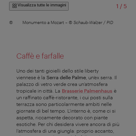
di
Visualizza tutte le immagini
1
/
5
ano
–
©
Monumento a Mozart
–
© Schaub-Walzer / PID
I
Caffè e farfalle
Uno dei tanti gioielli dello stile liberty
viennese è la
Serra delle Palme
, un’ex serra. Il
palazzo di vetro verde crea un’atmosfera
tropicale in città. La
Brasserie Palmenhaus
è
un raffinato caffè-ristorante, i cui posti sulla
terrazza sono particolarmente ambiti nelle
giornate di bel tempo. L’interno è, come ci si
aspetta, riccamente decorato con piante
esotiche. Per chi desidera vivere ancora di più
l’atmosfera di una giungla: proprio accanto,