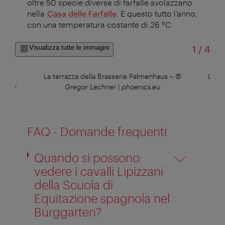
oltre 50 specie diverse di farfalle svolazzano
nella
Casa delle Farfalle
. E questo tutto l’anno,
con una temperatura costante di 26 °C.
di
Visualizza tutte le immagini
1
/
4
tà di
La terrazza della Brasserie Palmenhaus
–
©
La B
erger
Gregor Lechner | phoenics.eu
FAQ - Domande frequenti
Quando si possono
vedere i cavalli Lipizzani
della Scuola di
Equitazione spagnola nel
Burggarten?