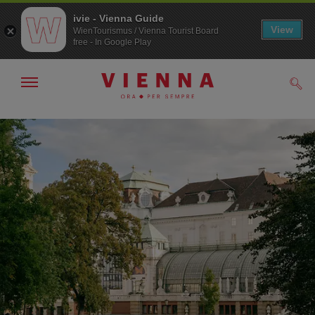
ivie - Vienna Guide
View
WienTourismus / Vienna Tourist Board
free - In Google Play
Mostra/nascondi
Cerc
navigazione
Alla
Al
navigazione
contenuto