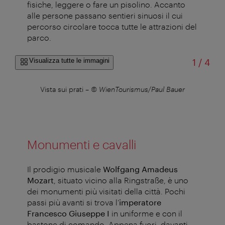
fisiche, leggere o fare un pisolino. Accanto
alle persone passano sentieri sinuosi il cui
percorso circolare tocca tutte le attrazioni del
parco.
di
Visualizza tutte le immagini
1
/
4
©
Vista sui prati
–
© WienTourismus/Paul Bauer
Monumenti e cavalli
Il prodigio musicale
Wolfgang Amadeus
Mozart
, situato vicino alla Ringstraße, è uno
dei monumenti più visitati della città. Pochi
passi più avanti si trova l’
imperatore
Francesco Giuseppe I
in uniforme e con il
bastone di comando. Appena fuori, davanti