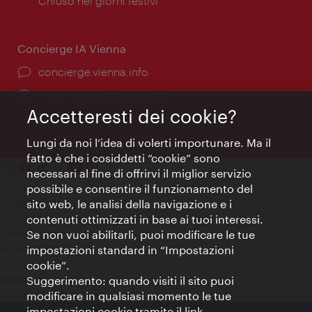
di
Chiuso nei giorni festivi
apertura:
Concierge IA Vienna
Ort:
concierge.vienna.info
Öffnungszeiten:
Informazioni 24 ore su 24
Accetteresti dei cookie?
Lungi da noi l’idea di volerti importunare. Ma il
fatto è che i cosiddetti “cookie” sono
necessari al fine di offrirvi il miglior servizio
Contatti
possibile e consentire il funzionamento del
Colophon
sito web, le analisi della navigazione e i
Dichiarazione sulla protezione dei dati
contenuti ottimizzati in base ai tuoi interessi.
Terms of Use
Se non vuoi abilitarli, puoi modificare le tue
Accessibilità
impostazioni standard in “Impostazioni
Contatto stampa
cookie”.
Suggerimento: quando visiti il sito puoi
Impostazioni cookie
© Copyright WienTourismus
modificare in qualsiasi momento le tue
impostazioni cookie tramite il link