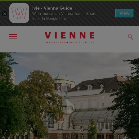
ivie - Vienna Guide
View
WienTourismus / Vienna Tourist Board
free - In Google Play
Afficher
Rech
/
masquer
la
Navigation
Contenu
navigation