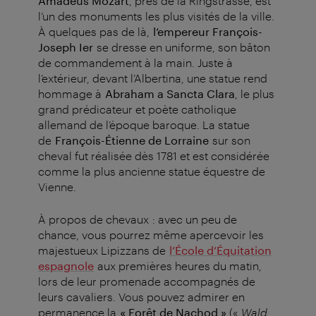
Amadeus Mozart
, près de la Ringstrasse, est
l’un des monuments les plus visités de la ville.
À quelques pas de là,
l’empereur François-
Joseph Ier
se dresse en uniforme, son bâton
de commandement à la main. Juste à
l’extérieur, devant l’Albertina, une statue rend
hommage à
Abraham a Sancta Clara
, le plus
grand prédicateur et poète catholique
allemand de l’époque baroque. La statue
de
François-Étienne de Lorraine
sur son
cheval fut réalisée dès 1781 et est considérée
comme la plus ancienne statue équestre de
Vienne.
À propos de chevaux : avec un peu de
chance, vous pourrez même apercevoir les
majestueux Lipizzans de
l’École d’Équitation
espagnole
aux premières heures du matin,
lors de leur promenade accompagnés de
leurs cavaliers. Vous pouvez admirer en
permanence la
« Forêt de Nachod »
(«
Wald