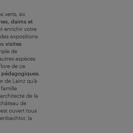
 verts, six
ches, daims et
 enrichir votre
 des expositions
ses
visites
mple de
'autres espèces
flore de ce
 p
é
dagogiques
.
er de Lainz qu'à
 famille
architecte de la
 château de
est ouvert tous
tenbachtor, la