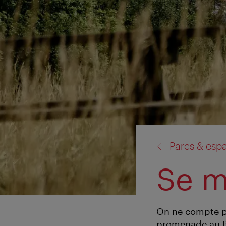
retour
Parcs & espa
à:
Se m
On ne compte plu
promenade au Pr