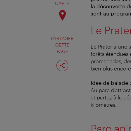
CARTE
la découverte de
sont au progra
Le Prate
PARTAGER
CETTE
Le Prater a une 
PAGE
forêts étendues 
promenades, des 
Partager
cette
bien plus encor
page
Id
é
e de balade
:
Au parc d'attract
et partez à la dé
kilomètres.
Parc ani