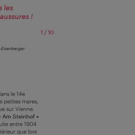
s les
aussures !
sur
1
/
10
-Eisenberger
L'allée principale mè
ans le 14e
 petites mares,
ue sur Vienne.
 « Am Steinhof »
ruite entre 1904
térieur que lors