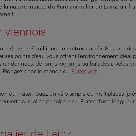
 la nature intacte du Parc animalier de Lainz, air fra
mme !
r viennois
superficie de
6
millions de m
è
tres carr
é
s
. Ses grandes
et ses points d'eau vous offrent l'environnement idéal 
randonnées, de longs joggings ou balades à vélos en 
e. Plongez dans le monde du
Prater vert
ion du Prater, louez un vélo simple ou multiplaces (prè
couverte sur l'allée principale du Prater d'une longueur
malier de Lainz