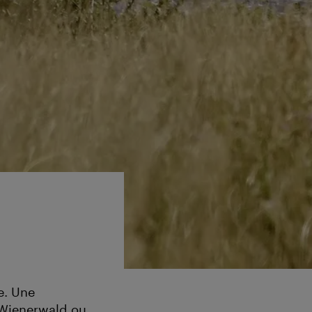
e. Une
 Wienerwald ou