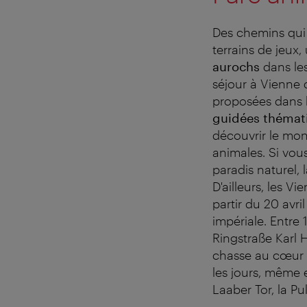
Des chemins qui s
terrains de jeux,
aurochs
dans les
séjour à Vienne 
proposées dans l
guid
é
es th
é
mat
découvrir le mon
animales. Si vou
paradis naturel, 
D'ailleurs, les V
partir du 20 avri
impériale. Entre
Ringstraße Karl
chasse au cœur d
les jours, même e
Laaber Tor, la Pu