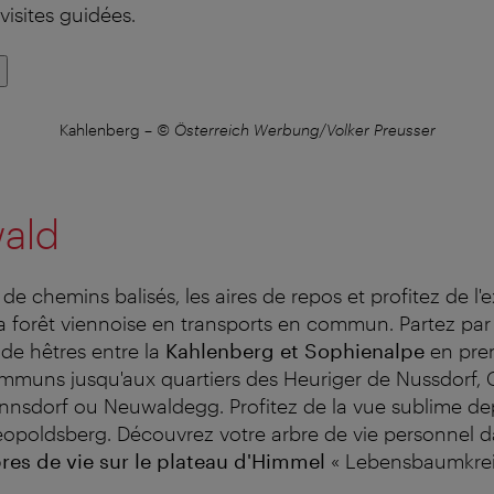
visites guidées.
Kahlenberg
–
© Österreich Werbung/Volker Preusser
ald
u de chemins balisés, les aires de repos et profitez de l'
 la forêt viennoise en transports en commun. Partez pa
s de hêtres entre la
Kahlenberg et Sophienalpe
en pren
mmuns jusqu'aux quartiers des Heuriger de Nussdorf, G
nnsdorf ou Neuwaldegg. Profitez de la vue sublime de
opoldsberg. Découvrez votre arbre de vie personnel d
res de vie sur le plateau d
'
Himmel
« Lebensbaumkrei