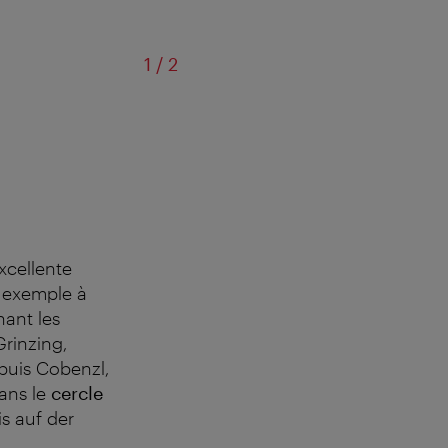
sur
1
/
2
excellente
r exemple à
ant les
rinzing,
puis Cobenzl,
ans le
cercle
s auf der