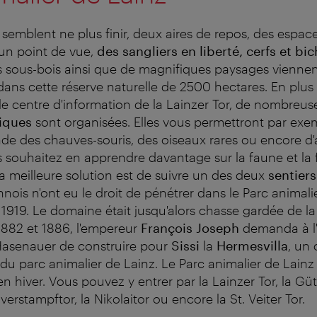
emblent ne plus finir, deux aires de repos, des espaces
 un point de vue,
des sangliers en liberté, cerfs et bi
 sous-bois ainsi que de magnifiques paysages viennent
dans cette réserve naturelle de 2500 hectares. En plus
e centre d'information de la Lainzer Tor, de nombreu
iques
sont organisées. Elles vous permettront par exe
de des chauves-souris, des oiseaux rares ou encore d
s souhaitez en apprendre davantage sur la faune et la 
la meilleure solution est de suivre un des deux
sentiers
iennois n'ont eu le droit de pénétrer dans le Parc animali
l 1919. Le domaine était jusqu'alors chasse gardée de la
 1882 et 1886, l'empereur
Fran
ç
ois Joseph
demanda à l'
 Hasenauer de construire pour
Sissi
la
Hermesvilla
, un
u parc animalier de Lainz. Le Parc animalier de Lainz 
n hiver. Vous pouvez y entrer par la Lainzer Tor, la Gü
lverstampftor, la Nikolaitor ou encore la St. Veiter Tor.