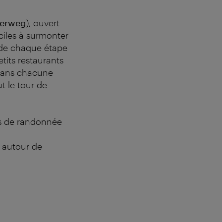
erweg
), ouvert
aciles à surmonter
e de chaque étape
tits restaurants
e dans chacune
t le tour de
ns de randonnée
 autour de