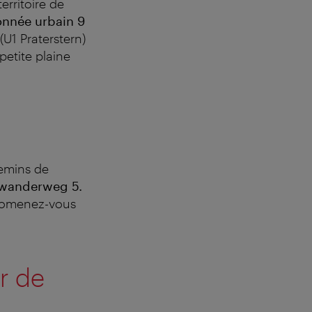
erritoire de
onn
é
e urbain 9
U1 Praterstern)
 petite plaine
hemins de
wanderweg 5.
promenez-vous
r de