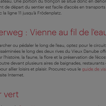
âteau. Une portion du tronçon se situe donc en dehor
oint de départ du sentier est facile d'accès en transpo
 la ligne 11 jusqu'à Frödenplatz.
rweg : Vienne au fil de l'ea
rcher ou pédaler le long de l'eau, optez pour le circui
disséminées le long des deux rives du Vieux Danube off
 l'histoire, la faune, la flore et la préservation de l'éc
 outre devant plusieurs aires de baignades, restaurants
ur allier loisirs et plaisir. Procurez-vous le
guide de vi
site Internet.
r vert