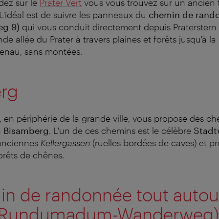
dez sur le
Prater Vert
vous vous trouvez sur un ancien t
 L'idéal est de suivre les panneaux du
chemin de rand
eg 9)
qui vous conduit directement depuis Praterstern (
nde allée du Prater à travers plaines et forêts jusqu'à la
denau, sans montées.
rg
, en périphérie de la grande ville, vous propose des c
a
Bisamberg
. L'un de ces chemins est le célèbre
Stadt
 anciennes
Kellergassen
(ruelles bordées de caves) et 
forêts de chênes.
in de randonnée tout autou
 (Rundumadum-Wanderweg)