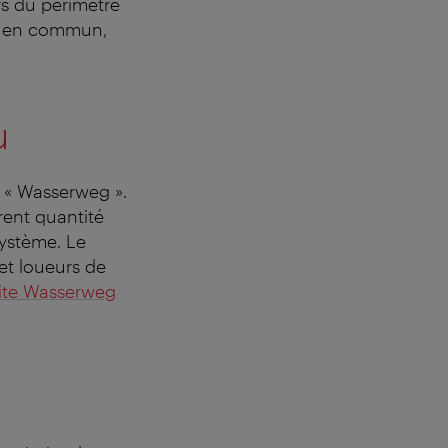
s du périmètre
rts en commun,
u
t « Wasserweg ».
rent quantité
osystème. Le
 et loueurs de
site Wasserweg