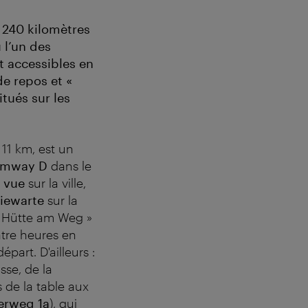
 240 kilomètres
 l’un des
t accessibles en
de repos et «
itués sur les
 11 km, est un
amway D
dans le
 vue
sur la ville,
iewarte
sur la
« Hütte am Weg »
atre heures en
part. D'ailleurs :
sse, de la
s de la table aux
erweg 1a
), qui