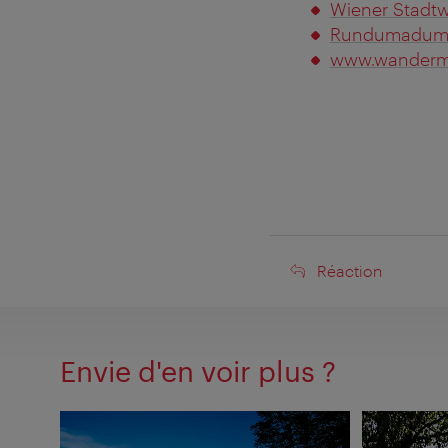
Wiener Stad
Rundumadum
www.wanderm
Réaction
Réaction
Envie d'en voir plus ?