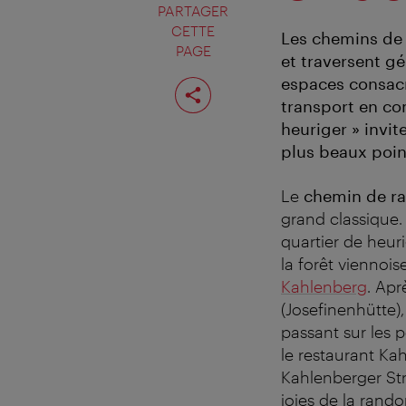
PARTAGER
CETTE
Les chemins de 
PAGE
et traversent gé
Partager
espaces consacr
cette
transport en co
page
heuriger » invit
plus beaux point
Le
chemin de r
grand classique.
quartier de heur
la forêt viennois
Kahlenberg
. Apr
(Josefinenhütte)
passant sur les 
le restaurant Ka
Kahlenberger Stra
joies de la rand