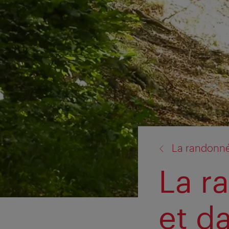
retour
La randonné
à:
La r
et d