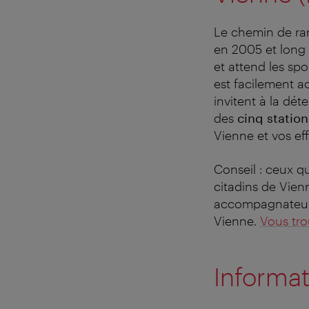
Le chemin de ra
en 2005 et long
et attend les sp
est facilement a
invitent à la dé
des
cinq station
Vienne et vos ef
Conseil : ceux q
citadins de Vien
accompagnateur 
Vienne.
Vous tro
Informa