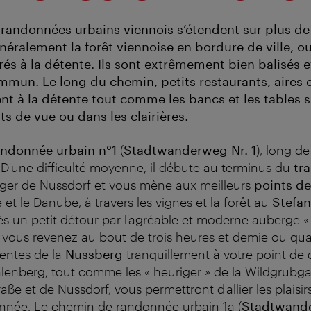
randonnées urbains viennois s’étendent sur plus de
néralement la forêt viennoise en bordure de ville, ou
és à la détente. Ils sont extrêmement bien balisés e
mmun. Le long du chemin, petits restaurants, aires 
ent à la détente tout comme les bancs et les tables s
s de vue ou dans les clairières.
andonn
é
e urbain n
°
1
(
Stadtwanderweg Nr.
1
), long de
 D'une difficulté moyenne, il débute au terminus du
tr
iger de Nussdorf et vous mène aux meilleurs
points de
e et le Danube, à travers les vignes et la forêt au
Stefan
ès un petit détour par l'agréable et moderne auberge 
, vous revenez au bout de trois heures et demie ou qu
pentes de la
Nussberg
tranquillement à votre point de dé
hlenberg, tout comme les « heuriger » de la Wildgrubga
ße et de Nussdorf, vous permettront d'allier les plaisir
onnée. Le chemin de randonnée urbain 1a (
Stadtwand