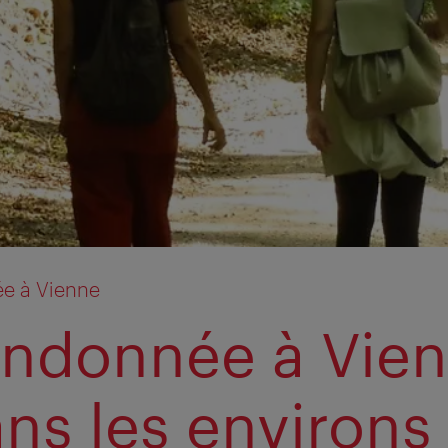
e à Vienne
andonnée à Vie
ans les environs