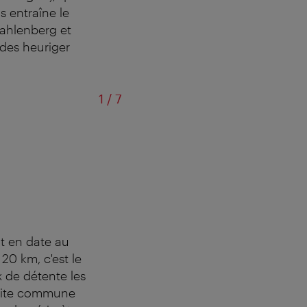
s entraîne le
Kahlenberg et
 des heuriger
sur
1
/
7
ut en date au
20 km, c'est le
x de détente les
petite commune