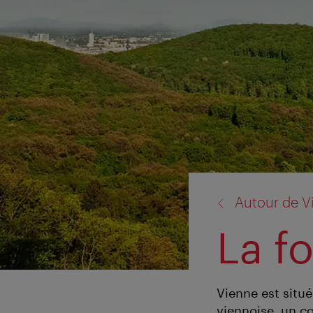
retour
Autour de V
à:
La f
Vienne est situé
viennoise, un co