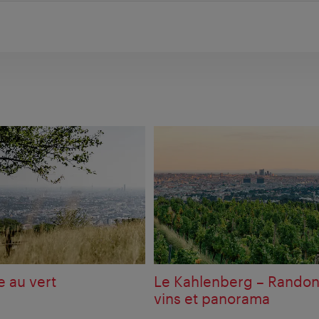
e au vert
Le Kahlenberg – Rando
vins et panorama