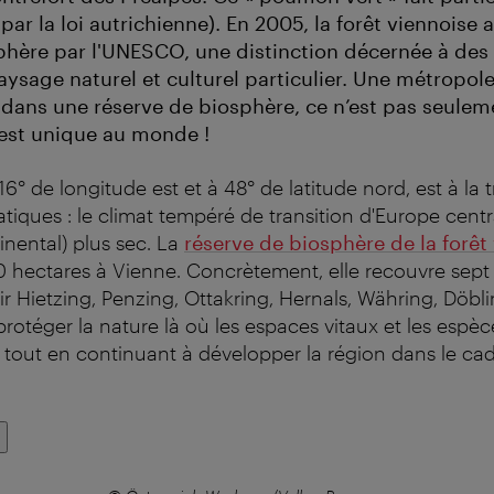
par la loi autrichienne). En 2005, la forêt viennoise 
phère par l'UNESCO, une distinction décernée à des
ysage naturel et culturel particulier. Une métropole
e dans une réserve de biosphère, ce n’est pas seulem
'est unique au monde !
16° de longitude est et à 48° de latitude nord, est à la 
iques : le climat tempéré de transition d'Europe centra
nental) plus sec. La
réserve de biosphère de la forêt
0 hectares à Vienne. Concrètement, elle recouvre sep
voir Hietzing, Penzing, Ottakring, Hernals, Währing, Döbli
 protéger la nature là où les espaces vitaux et les espè
, tout en continuant à développer la région dans le ca