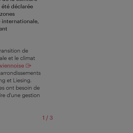
a été déclarée
 zones
 internationale,
ent
transition de
le et le climat
 viennoise
t arrondissements
ng et Liesing.
ces ont besoin de
dre d'une gestion
sur
1
/
3