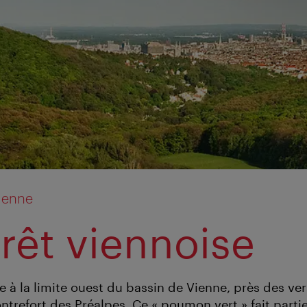
ienne
orêt viennoise
e à la limite ouest du bassin de Vienne, près des ver
ntrefort des Préalpes. Ce « poumon vert » fait partie