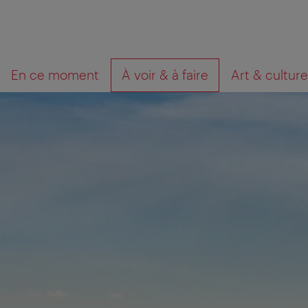
Navigation
Contenu
Que
En ce moment
À voir & à faire
Art & culture
cherchez-
vous?