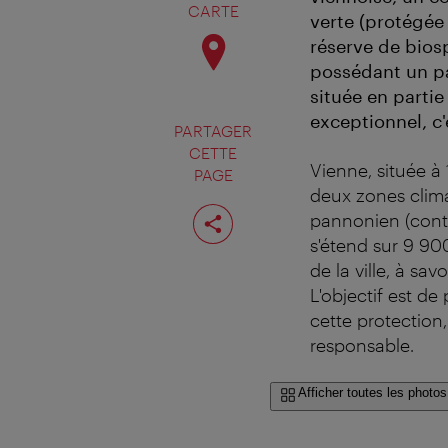
CARTE
verte (protégée 
réserve de bios
possédant un pa
située en parti
exceptionnel, c
PARTAGER
CETTE
Vienne, située à 
PAGE
deux zones climat
Partager
pannonien (conti
cette
page
s'étend sur 9 90
de la ville, à sa
L'objectif est de
cette protection
responsable.
Afficher toutes les photos