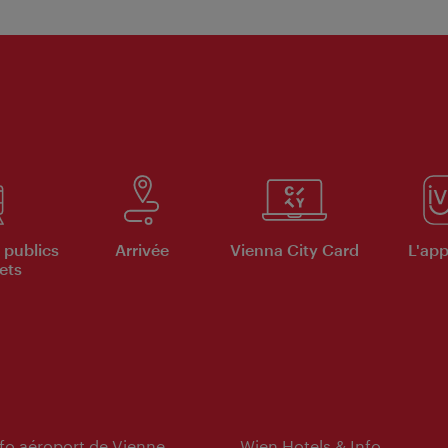
 publics
Arrivée
Vienna City Card
L'appl
ets
nfo aéroport de Vienne
Wien Hotels & Info