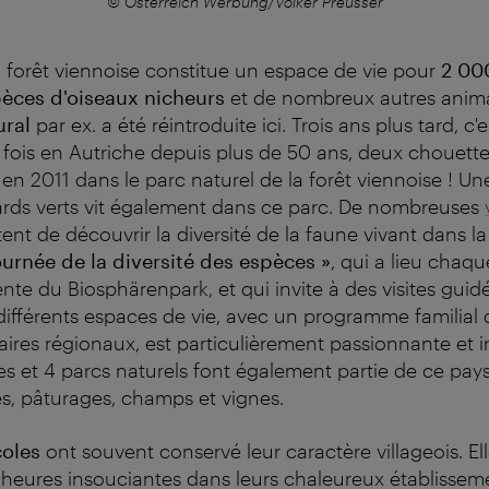
© Österreich Werbung/Volker Preusser
la forêt viennoise constitue un espace de vie pour
2 00
pèces d'oiseaux nicheurs
et de nombreux autres anim
ural
par ex. a été réintroduite ici. Trois ans plus tard, c'
 fois en Autriche depuis plus de 50 ans, deux chouettes
 en 2011 dans le parc naturel de la forêt viennoise ! U
rds verts vit également dans ce parc. De nombreuses
nt de découvrir la diversité de la faune vivant dans la
ournée de la diversité des espèces »
, qui a lieu chaq
ente du Biosphärenpark, et qui invite à des visites guid
ifférents espaces de vie, avec un programme familial d
aires régionaux, est particulièrement passionnante et i
les et 4 parcs naturels font également partie de ce pay
es, pâturages, champs et vignes.
coles
ont souvent conservé leur caractère villageois. Ell
heures insouciantes dans leurs chaleureux établissem