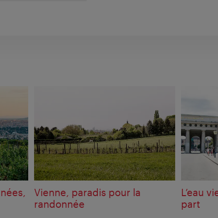
nnées,
Vienne, paradis pour la
L’eau vi
randonnée
part