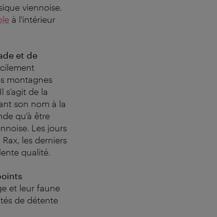
sique viennoise.
ole
à l'intérieur
ade et de
acilement
les montagnes
 s'agit de la
ant son nom à la
nde qu'à être
iennoise. Les jours
Rax, les derniers
lente qualité.
points
ge et leur faune
lités de détente