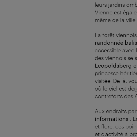
leurs jardins omb
Vienne est égal
même de la ville 
La forêt viennoi
randonnée bali
accessible avec 
des viennois se s
Leopoldsberg
e
princesse hériti
visitée. De là, vo
où le ciel est d
contreforts des A
Aux endroits par
informations
. 
et flore, ces poi
et d'activité à p