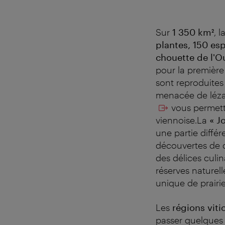
Sur
1 350 km²
, 
plantes, 150 es
chouette de l'O
pour la première
sont reproduites
menacée de léza
vous permette
viennoise.La
« J
une partie différ
découvertes de d
des délices culin
réserves naturel
unique de prairi
Les
régions viti
passer quelques 