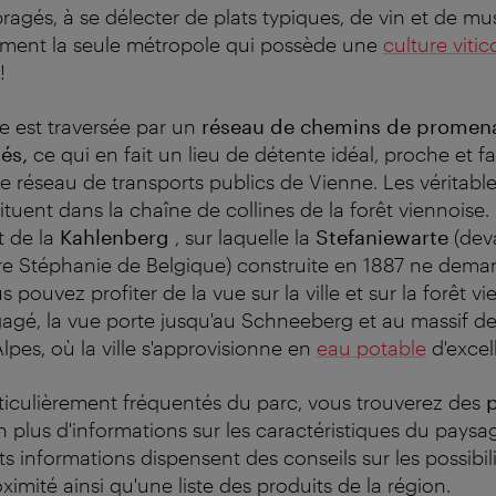
ragés, à se délecter de plats typiques, de vin et de mu
ement la seule métropole qui possède une
culture vitic
!
se est traversée par un
réseau de chemins de promen
sés
,
ce qui en fait un lieu de détente idéal, proche et f
le réseau de transports publics de Vienne. Les véritab
ituent dans la chaîne de collines de la forêt viennoise. Il
t de la
Kahlenberg
, sur laquelle la
Stefaniewarte
(dev
ère Stéphanie de Belgique) construite en 1887 ne dema
us pouvez profiter de la vue sur la ville et sur la forêt v
égagé, la vue porte jusqu'au Schneeberg et au massif de 
lpes, où la ville s'approvisionne en
eau potable
d'excel
ticulièrement fréquentés du parc, vous trouverez des
En plus d'informations sur les caractéristiques du paysa
nts informations dispensent des conseils sur les possibi
roximité ainsi qu'une liste des produits de la région.