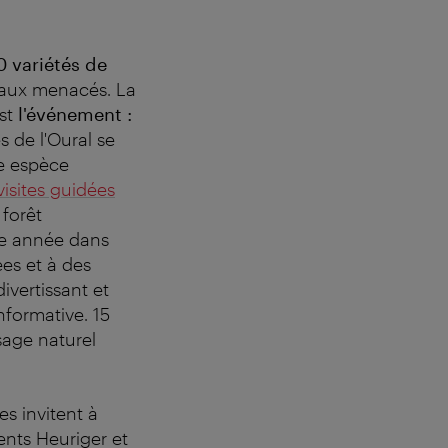
0 variétés de
aux menacés. La
est
l'événement :
 de l'Oural se
ne espèce
visites guidées
 forêt
ue année dans
ées et à des
ivertissant et
nformative. 15
sage naturel
es invitent à
ents Heuriger et