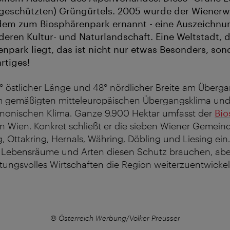
 geschützten) Grüngürtels. 2005 wurde der Wienerw
m zum Biosphärenpark ernannt - eine Auszeichnun
deren Kultur- und Naturlandschaft. Eine Weltstadt, d
npark liegt, das ist nicht nur etwas Besonders, so
rtiges!
6° östlicher Länge und 48° nördlicher Breite am Überg
m gemäßigten mitteleuropäischen Übergangsklima un
nonischen Klima. Ganze 9.900 Hektar umfasst der
Bio
n Wien. Konkret schließt er die sieben Wiener Gemein
, Ottakring, Hernals, Währing, Döbling und Liesing ein. 
 Lebensräume und Arten diesen Schutz brauchen, aber
ungsvolles Wirtschaften die Region weiterzuentwickel
© Österreich Werbung/Volker Preusser