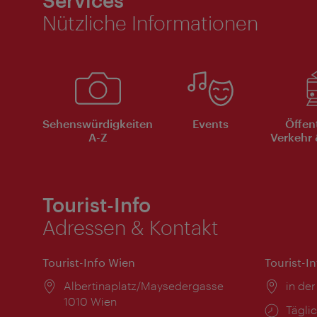
Nützliche Informationen
Sehenswürdigkeiten
Events
Öffen
A-Z
Verkehr 
Tourist-Info
Adressen & Kontakt
Tourist-Info Wien
Tourist-I
Ort:
Albertinaplatz/Maysedergasse
Ort:
in der
1010 Wien
Öffnu
Täglic