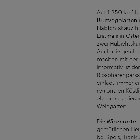
Auf
1.350 km²
bi
Brutvogelarten
u
Habichtskauz
hi
Erstmals in Öste
zwei Habichtskä
Auch die gefähr
machen mit der (
informativ ist de
Biosphärenparks
einlädt, immer e
regionalen Köst
ebenso zu dieser
Weingärten.
Die
Winzerorte
h
gemütlichen Heu
bei Speis, Trank