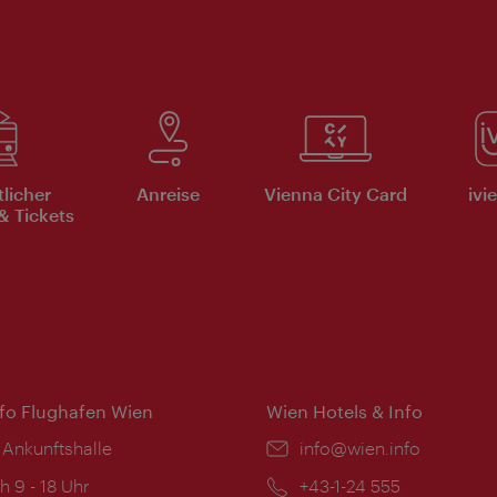
tlicher
Anreise
Vienna City Card
ivi
& Tickets
nfo Flughafen Wien
Wien Hotels & Info
 Ankunftshalle
Email:
info@wien.info
ngszeiten:
h 9 - 18 Uhr
Telefon:
+43-1-24 555