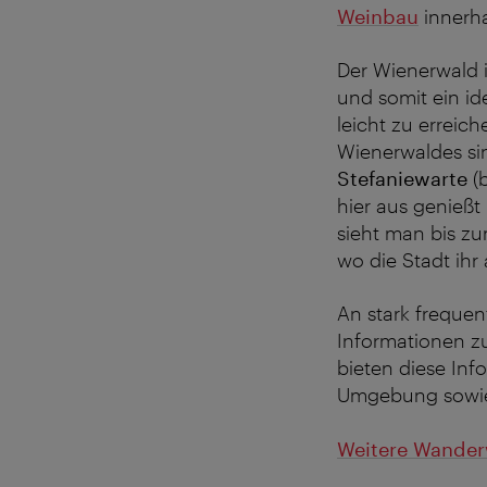
Weinbau
innerha
Der Wienerwald 
und somit ein id
leicht zu erreic
Wienerwaldes si
Stefaniewarte
(
hier aus genießt
sieht man bis z
wo die Stadt ih
An stark frequen
Informationen zu
bieten diese Inf
Umgebung sowie 
Weitere Wander