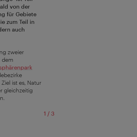
ald von der
g für Gebiete
ie zum Teil in
ndern auch
ang zweier
d dem
sphärenpark
debezirke
Ziel ist es, Natur
 gleichzeitig
n.
von
1
/
3