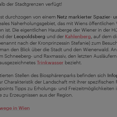
lb der Stadtgrenzen verfügt!
ist durchzogen von einem
Netz markierter Spazier-
eales Naherholungsgebiet, das mit Wiens öffentlichen 
hen ist. Die eigentlichen Hausberge der Wiener in der H
nd der
Leopoldsberg
und der
Kahlenberg
,
auf dem die
benannt nach der Kronprinzessin Stefanie) zum Besuch
 man den Blick über die Stadt und den Wienerwald. An
um Schneeberg- und Raxmassiv, den letzten Ausläufern
r ausgezeichnetes
Trinkwasser
bezieht.
tierten Stellen des Biosphärenparks befinden sich
Info
r Charakteristik der Landschaft mit ihrer spezifischen
opoints Tipps zu Erholungs- und Freizeitmöglichkeiten 
zu Erzeugnissen aus der Region.
wege in Wien