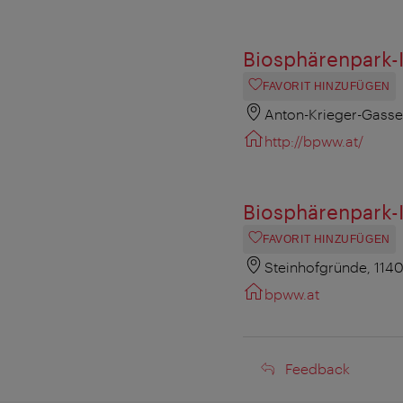
Biosphärenpark-
FAVORIT HINZUFÜGEN
Anton-Krieger-Gasse
http://bpww.at/
Biosphärenpark-
FAVORIT HINZUFÜGEN
Steinhofgründe, 114
bpww.at
Feedback
Feedback