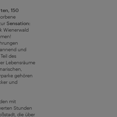
ten, 150
torbene
 zur
Sensation:
rk Wienerwald
mmen!
hrungen
spannend und
Teil des
ener Lebensräume
narischen,
urparke gehören
cker und
aden mit
werten Stunden
oßstadt, die über