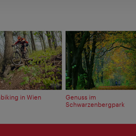
biking in Wien
Genuss im
Schwarzenbergpark