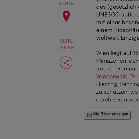
KARTE
des (gesetzlich
UNESCO außerde
mit einer beson
einem Biosphäre
weltweit Einziga
SEITE
TEILEN
Wien liegt auf 1
Seite
Klimazonen, de
teilen
trockeneren pan
Wienerwald
i
Hietzing, Penzing
zu schützen, wo
durch verantwort
Alle Bilder anzeigen