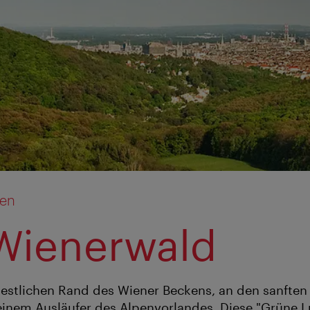
ien
Wienerwald
westlichen Rand des Wiener Beckens, an den sanfte
inem Ausläufer des Alpenvorlandes. Diese "Grüne Lu