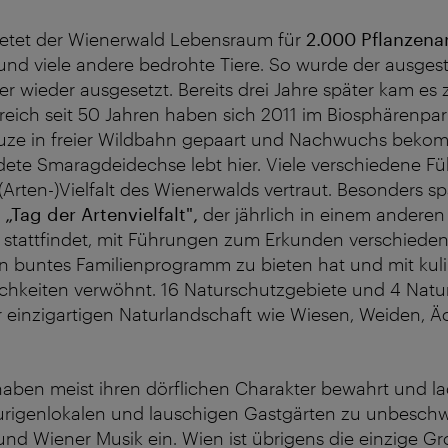
etet der Wienerwald Lebensraum für
2.000 Pflanzenar
nd viele andere bedrohte Tiere. So wurde der ausges
er wieder ausgesetzt. Bereits drei Jahre später kam es
rreich seit 50 Jahren haben sich 2011 im Biosphärenpa
uze in freier Wildbahn gepaart und Nachwuchs beko
dete Smaragdeidechse lebt hier. Viele verschiedene
Fü
Arten-)Vielfalt des Wienerwalds vertraut. Besonders 
r
„Tag der Artenvielfalt",
der jährlich in einem anderen 
 stattfindet, mit Führungen zum Erkunden verschied
in buntes Familienprogramm zu bieten hat und mit kuli
lichkeiten verwöhnt. 16 Naturschutzgebiete und 4 Nat
 einzigartigen Naturlandschaft wie Wiesen, Weiden, Ä
aben meist ihren dörflichen Charakter bewahrt und l
rigenlokalen und lauschigen Gastgärten zu unbesch
 und Wiener Musik ein. Wien ist übrigens die einzige Gr