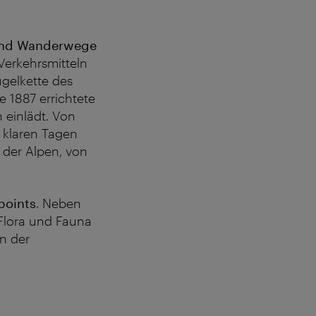
 und Wanderwege
Verkehrsmitteln
ügelkette des
 1887 errichtete
 einlädt. Von
 klaren Tagen
 der Alpen, von
points
. Neben
 Flora und Fauna
in der