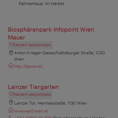
Palmenhaus: im Herbst
Biosphärenpark-Infopoint Wien
Mauer
FAVORIT HINZUFÜGEN
Anton-Krieger-Gasse/Kalksburger Straße, 1230
Wien
http://bpww.at/
Lainzer Tiergarten
FAVORIT HINZUFÜGEN
Lainzer Tor, Hermesstraße, 1130 Wien
www.wald.wien.at
+43 1 4000 49 200
(Besucherzentrum / Visitor