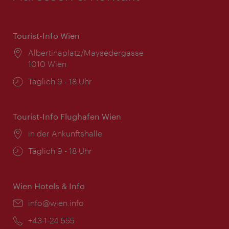
Tourist-Info Wien
Ort:
Albertinaplatz/Maysedergasse
1010 Wien
Öffnungszeiten:
Täglich 9 - 18 Uhr
Tourist-Info Flughafen Wien
Ort:
in der Ankunftshalle
Öffnungszeiten:
Täglich 9 - 18 Uhr
Wien Hotels & Info
Email:
info@wien.info
Telefon:
+43-1-24 555