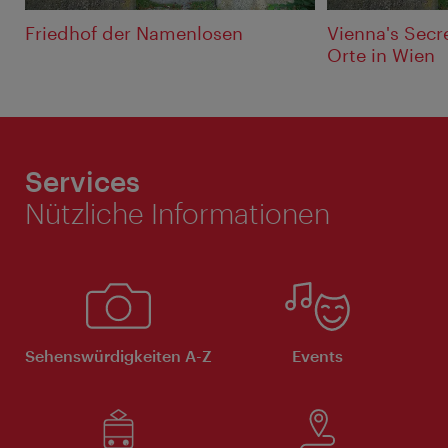
Friedhof der Namenlosen
Vienna's Secr
Orte in Wien
Services
Nützliche Informationen
Sehenswürdigkeiten A-Z
Events