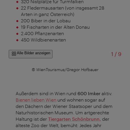
320 Nistplätze für Turmfalken
22 Fledermausarten (von insgesamt 28
Arten in ganz Österreich)
200 Biber in der Lobau
19 Fischarten in der Alten Donau
2.400 Pflanzenarten
450 Wildbienenarten
von
Alle Bilder anzeigen
1
/
9
r
© WienTourismus/Gregor Hofbauer
Außerdem sind in Wien rund
600 Imker
aktiv.
Bienen lieben Wien
und wohnen sogar auf
den Dächern der Wiener Staatsoper und dem
Naturhistorischen Museum. Um artgerechte
Haltung ist der
Tiergarten Schönbrunn,
der
älteste Zoo der Welt, bemüht: Jedes Jahr