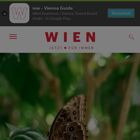
ivie - Vienna Guide
Ansehen
WienTourismus / Vienna Tourist Board
Gratis - In Google Play
Navigation
Such
anzeigen/
ausblenden
Zur
Zum
Navigation
Inhalt