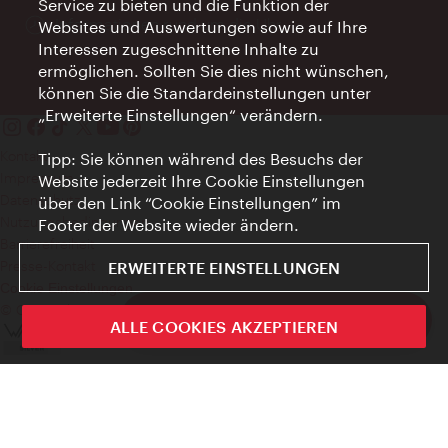
Service zu bieten und die Funktion der
Öffnungszeiten:
Informationen rund um die Uhr
Websites und Auswertungen sowie auf Ihre
Interessen zugeschnittene Inhalte zu
ermöglichen. Sollten Sie dies nicht wünschen,
können Sie die Standardeinstellungen unter
„Erweiterte Einstellungen“ verändern.
Kontakt
Tipp: Sie können während des Besuchs der
Impressum
Website jederzeit Ihre Cookie Einstellungen
Datenschutz
über den Link “Cookie Einstellungen” im
Nutzungsbedingungen
Footer der Website wieder ändern.
Barrierefreiheit
Presse-Kontakt
ERWEITERTE EINSTELLUNGEN
Cookie Einstellungen
© Copyright WienTourismus
ivie - Die offizielle City Guide App
ALLE COOKIES AKZEPTIEREN
Schlie