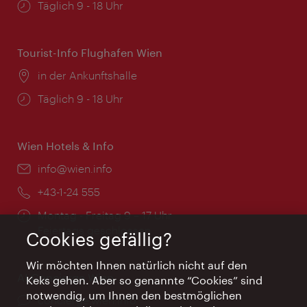
Öffnungszeiten:
Täglich 9 - 18 Uhr
Tourist-Info Flughafen Wien
Ort:
in der Ankunftshalle
Öffnungszeiten:
Täglich 9 - 18 Uhr
Wien Hotels & Info
Email:
info@wien.info
Telefon:
+43-1-24 555
Öffnungszeiten:
Montag - Freitag 9 – 17 Uhr
Feiertags geschlossen
Cookies gefällig?
Wir möchten Ihnen natürlich nicht auf den
AI Concierge Wien
Keks gehen. Aber so genannte “Cookies” sind
notwendig, um Ihnen den bestmöglichen
Ort:
concierge.wien.info