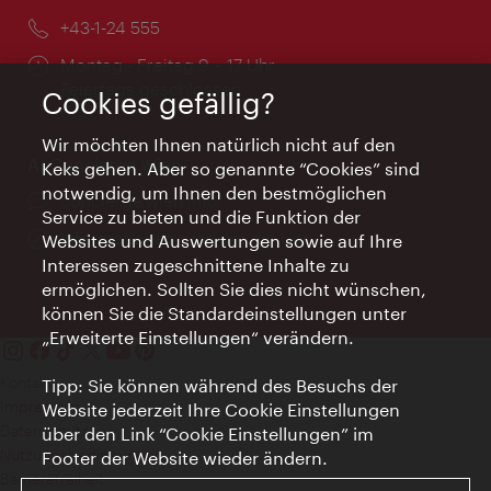
Telefon:
+43-1-24 555
Öffnungszeiten:
Montag - Freitag 9 – 17 Uhr
Feiertags geschlossen
Cookies gefällig?
Wir möchten Ihnen natürlich nicht auf den
AI Concierge Wien
Keks gehen. Aber so genannte “Cookies” sind
notwendig, um Ihnen den bestmöglichen
Ort:
concierge.wien.info
Service zu bieten und die Funktion der
Öffnungszeiten:
Informationen rund um die Uhr
Websites und Auswertungen sowie auf Ihre
Interessen zugeschnittene Inhalte zu
ermöglichen. Sollten Sie dies nicht wünschen,
können Sie die Standardeinstellungen unter
„Erweiterte Einstellungen“ verändern.
Kontakt
Tipp: Sie können während des Besuchs der
Impressum
Website jederzeit Ihre Cookie Einstellungen
Datenschutz
über den Link “Cookie Einstellungen” im
Nutzungsbedingungen
Footer der Website wieder ändern.
Barrierefreiheit