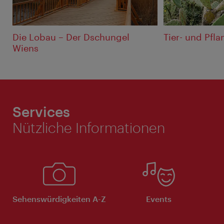
Die Lobau – Der Dschungel
Tier- und Pfla
Wiens
Services
Nützliche Informationen
Sehenswürdigkeiten A-Z
Events