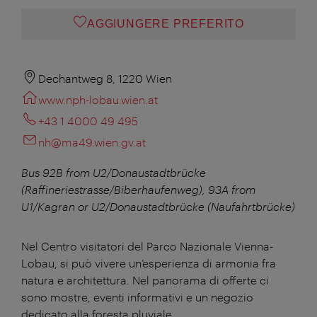
AGGIUNGERE PREFERITO
Dechantweg 8, 1220 Wien
www.nph-lobau.wien.at
+43 1 4000 49 495
nh@ma49.wien.gv.at
Bus 92B from U2/Donaustadtbrücke
(Raffineriestrasse/Biberhaufenweg), 93A from
U1/Kagran or U2/Donaustadtbrücke (Naufahrtbrücke)
Nel Centro visitatori del Parco Nazionale Vienna-
Lobau, si può vivere un’esperienza di armonia fra
natura e architettura. Nel panorama di offerte ci
sono mostre, eventi informativi e un negozio
dedicato alla foresta pluviale.