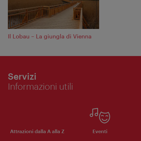
Il Lobau – La giungla di Vienna
Servizi
Informazioni utili
Attrazioni dalla A alla Z
Eventi