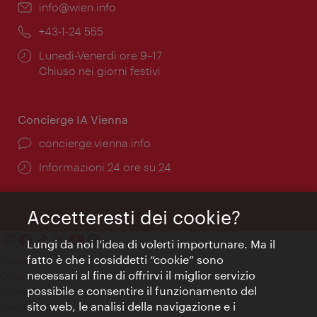
Email:
info@wien.info
Telefono:
+43-1-24 555
Orari
Lunedì-Venerdì ore 9–17
di
Chiuso nei giorni festivi
apertura:
Concierge IA Vienna
Ort:
concierge.vienna.info
Öffnungszeiten:
Informazioni 24 ore su 24
Accetteresti dei cookie?
Lungi da noi l’idea di volerti importunare. Ma il
fatto è che i cosiddetti “cookie” sono
Contatti
necessari al fine di offrirvi il miglior servizio
Colophon
possibile e consentire il funzionamento del
Dichiarazione sulla protezione dei dati
sito web, le analisi della navigazione e i
Terms of Use