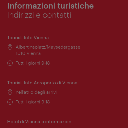
Informazioni turistiche
Indirizzi e contatti
Tourist-Info Vienna
Posizione:
Albertinaplatz/Maysedergasse
1010 Vienna
Orari
Tutti i giorni 9-18
di
apertura:
Tourist-Info Aeroporto di Vienna
Posizione:
nell’atrio degli arrivi
Orari
Tutti i giorni 9-18
di
apertura:
Hotel di Vienna e informazioni