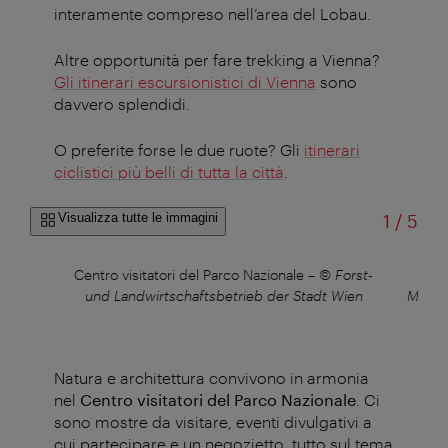
interamente compreso nell’area del Lobau.
Altre opportunità per fare trekking a Vienna?
Gli itinerari escursionistici di Vienna
sono
davvero splendidi.
O preferite forse le due ruote? Gli
itinerari
ciclistici più belli di tutta la città
.
di
Visualizza tutte le immagini
1
/
5
Centro visitatori del Parco Nazionale
–
© Forst-
en
und Landwirtschaftsbetrieb der Stadt Wien
Magist
Natura e architettura convivono in armonia
nel
Centro visitatori del Parco Nazionale
. Ci
sono mostre da visitare, eventi divulgativi a
cui partecipare e un negozietto, tutto sul tema