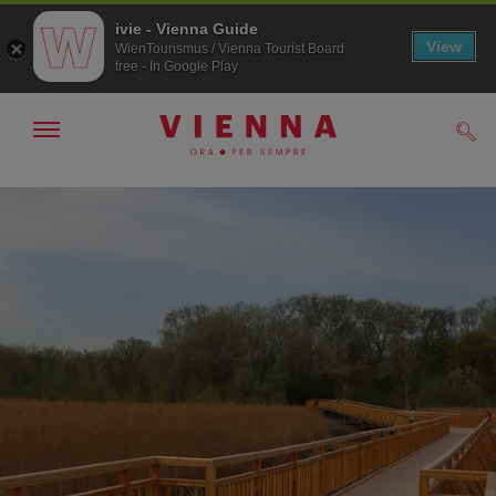
ivie - Vienna Guide
View
WienTourismus / Vienna Tourist Board
free - In Google Play
Mostra/nascondi
Cerc
navigazione
Alla
Al
navigazione
contenuto