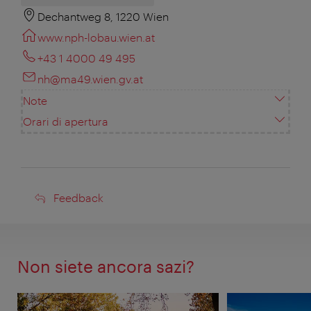
Dechantweg 8, 1220 Wien
www.nph-lobau.wien.at
+43 1 4000 49 495
nh@ma49.wien.gv.at
Note
Orari di apertura
Feedback
Feedback
Non siete ancora sazi?