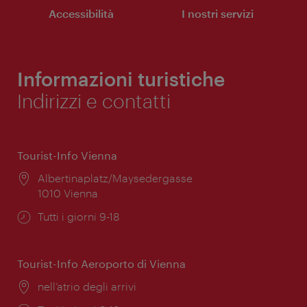
Accessibilità
I nostri servizi
Informazioni turistiche
Indirizzi e contatti
Tourist-Info Vienna
Posizione:
Albertinaplatz/Maysedergasse
1010 Vienna
Orari
Tutti i giorni 9-18
di
apertura:
Tourist-Info Aeroporto di Vienna
Posizione:
nell’atrio degli arrivi