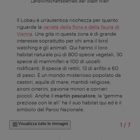
en
Landwirtschaftsbetrieb der Stadt Wien
Il Lobau è un’autentica ricchezza per quanto
riguarda la
varietà della flora e della fauna di
Vienna
. Una gita in questa zona è di grande
interesse soprattutto per chi ama il bird
watching e gli animali. Qui hanno il loro
habitat naturale più di 800 specie vegetali, 30
specie di mammiferi e 100 di uccelli
nidificanti, 8 specie di rettili, 13 di anfibi e 60
di pesci. È un mondo misterioso popolato da
castori, aquile di mare, mantidi religiose,
aironi cinerini, pavonie minori e corrieri
piccoli. Anche il
martin pescatore
, la “gemma
preziosa con le ali” ha il suo habitat qui ed è il
simbolo del Parco Nazionale.
di
Visualizza tutte le immagini
1
/
7