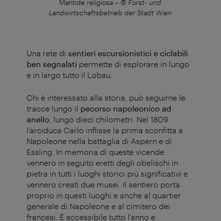
nd
Mantide religiosa
–
© Forst- und
en
Landwirtschaftsbetrieb der Stadt Wien
L
Una rete di
sentieri escursionistici e ciclabili
ben segnalati
permette di esplorare in lungo
e in largo tutto il Lobau.
Chi è interessato alla storia, può seguirne le
tracce lungo il
pecorso napoleonico ad
anello
, lungo dieci chilometri. Nel 1809
l’arciduca Carlo inflisse la prima sconfitta a
Napoleone nella battaglia di Aspern e di
Essling. In memoria di queste vicende
vennero in seguito eretti degli obelischi in
pietra in tutti i luoghi storici più significativi e
vennero creati due musei. Il sentiero porta
proprio in questi luoghi e anche al quartier
generale di Napoleone e al cimitero dei
francesi. È accessibile tutto l’anno e