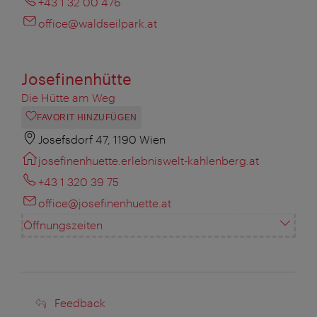
+43 1 32 00 476
office@waldseilpark.at
Josefinenhütte
Die Hütte am Weg
FAVORIT HINZUFÜGEN
Josefsdorf 47, 1190 Wien
josefinenhuette.erlebniswelt-kahlenberg.at
+43 1 320 39 75
office@josefinenhuette.at
Öffnungszeiten
Feedback
Feedback