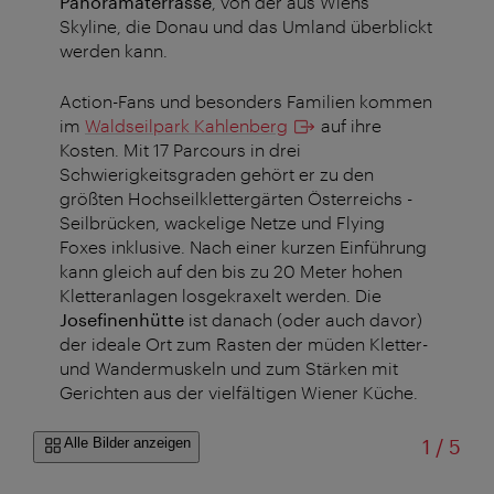
Panoramaterrasse
, von der aus Wiens
Skyline, die Donau und das Umland überblickt
werden kann.
Action-Fans und besonders Familien kommen
im
Waldseilpark Kahlenberg
auf ihre
Kosten. Mit 17 Parcours in drei
Schwierigkeitsgraden gehört er zu den
größten Hochseilklettergärten Österreichs -
Seilbrücken, wackelige Netze und Flying
Foxes inklusive. Nach einer kurzen Einführung
kann gleich auf den bis zu 20 Meter hohen
Kletteranlagen losgekraxelt werden. Die
Josefinenhütte
ist danach (oder auch davor)
der ideale Ort zum Rasten der müden Kletter-
und Wandermuskeln und zum Stärken mit
Gerichten aus der vielfältigen Wiener Küche.
von
Alle Bilder anzeigen
1
/
5