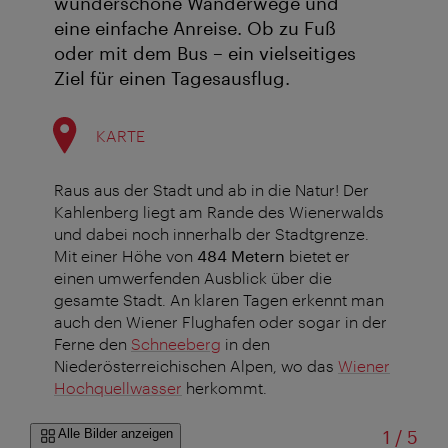
wunderschöne Wanderwege und
eine einfache Anreise. Ob zu Fuß
oder mit dem Bus – ein vielseitiges
Ziel für einen Tagesausflug.
KARTE
Raus aus der Stadt und ab in die Natur! Der
Kahlenberg liegt am Rande des Wienerwalds
und dabei noch innerhalb der Stadtgrenze.
Mit einer Höhe von
484 Metern
bietet er
einen umwerfenden Ausblick über die
gesamte Stadt. An klaren Tagen erkennt man
auch den Wiener Flughafen oder sogar in der
Ferne den
Schneeberg
in den
Niederösterreichischen Alpen, wo das
Wiener
Hochquellwasser
herkommt.
von
Alle Bilder anzeigen
1
/
5