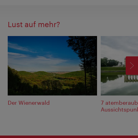
Lust auf mehr?
V
Der Wienerwald
7 atemberau
Aussichtspun