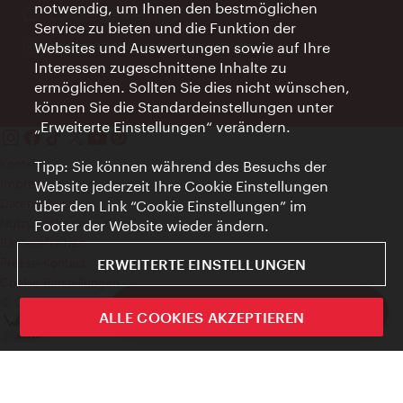
notwendig, um Ihnen den bestmöglichen
Ort:
concierge.wien.info
Service zu bieten und die Funktion der
Öffnungszeiten:
Informationen rund um die Uhr
Websites und Auswertungen sowie auf Ihre
Interessen zugeschnittene Inhalte zu
ermöglichen. Sollten Sie dies nicht wünschen,
können Sie die Standardeinstellungen unter
„Erweiterte Einstellungen“ verändern.
Kontakt
Tipp: Sie können während des Besuchs der
Impressum
Website jederzeit Ihre Cookie Einstellungen
Datenschutz
über den Link “Cookie Einstellungen” im
Nutzungsbedingungen
Footer der Website wieder ändern.
Barrierefreiheit
Presse-Kontakt
ERWEITERTE EINSTELLUNGEN
Cookie Einstellungen
© Copyright WienTourismus
ivie - Die offizielle City Guide App
ALLE COOKIES AKZEPTIEREN
Schlie