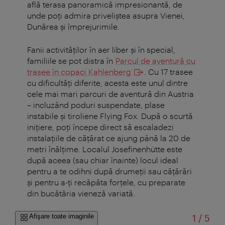
află terasa panoramică impresionantă, de
unde poți admira priveliștea asupra Vienei,
Dunărea și împrejurimile.
Fanii activităților în aer liber și în special,
familiile se pot distra în
Parcul de aventură cu
trasee în copaci Kahlenberg
. Cu 17 trasee
cu dificultăți diferite, acesta este unul dintre
cele mai mari parcuri de aventură din Austria
– incluzând poduri suspendate, plase
instabile și tiroliene Flying Fox. După o scurtă
inițiere, poți începe direct să escaladezi
instalațiile de cățărat ce ajung până la 20 de
metri înălțime. Localul Josefinenhütte este
după aceea (sau chiar înainte) locul ideal
pentru a te odihni după drumeții sau cățărări
și pentru a-ți recăpăta forțele, cu preparate
din bucătăria vieneză variată.
din
Afişare toate imaginile
1
/
5