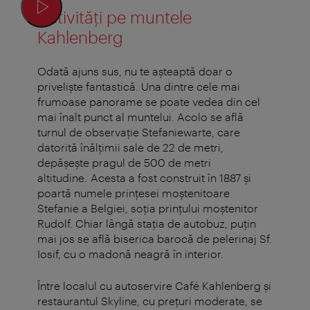
Activități pe muntele
Kahlenberg
Odată ajuns sus, nu te așteaptă doar o
priveliște fantastică. Una dintre cele mai
frumoase panorame se poate vedea din cel
mai înalt punct al muntelui. Acolo se află
turnul de observație Stefaniewarte, care
datorită înălțimii sale de 22 de metri,
depășește pragul de 500 de metri
altitudine. Acesta a fost construit în 1887 și
poartă numele prințesei moștenitoare
Stefanie a Belgiei, soția prințului moștenitor
Rudolf. Chiar lângă stația de autobuz, puțin
mai jos se află biserica barocă de pelerinaj Sf.
Iosif, cu o madonă neagră în interior.
Între localul cu autoservire Café Kahlenberg și
restaurantul Skyline, cu prețuri moderate, se