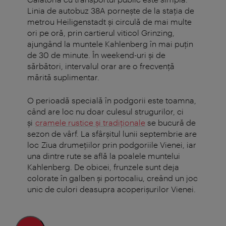
Linia de autobuz 38A pornește de la stația de
metrou Heiligenstadt și circulă de mai multe
ori pe oră, prin cartierul viticol Grinzing,
ajungând la muntele Kahlenberg în mai puțin
de 30 de minute. În weekend-uri și de
sărbători, intervalul orar are o frecvență
mărită suplimentar.
O perioadă specială în podgorii este toamna,
când are loc nu doar culesul strugurilor, ci
și
cramele rustice și tradiționale
se bucură de
sezon de vârf. La sfârșitul lunii septembrie are
loc Ziua drumețiilor prin podgoriile Vienei, iar
una dintre rute se află la poalele muntelui
Kahlenberg. De obicei, frunzele sunt deja
colorate în galben și portocaliu, creând un joc
unic de culori deasupra acoperișurilor Vienei.