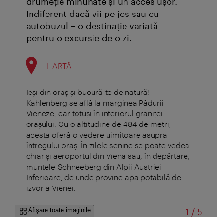
drumeție minunate și un acces ușor.
Indiferent dacă vii pe jos sau cu
autobuzul – o destinație variată
pentru o excursie de o zi.
HARTĂ
Ieși din oraș și bucură-te de natură!
Kahlenberg se află la marginea Pădurii
Vieneze, dar totuși în interiorul graniței
orașului. Cu o altitudine de 484 de metri,
acesta oferă o vedere uimitoare asupra
întregului oraș. În zilele senine se poate vedea
chiar și aeroportul din Viena sau, în depărtare,
muntele Schneeberg din Alpii Austriei
Inferioare, de unde provine apa potabilă de
izvor a Vienei.
din
Afişare toate imaginile
1
/
5