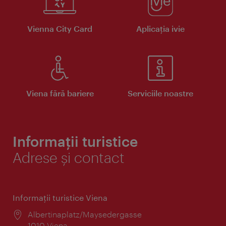
Vienna City Card
Aplicaţia ivie
Viena fără bariere
Serviciile noastre
Informații turistice
Adrese și contact
Informaţii turistice Viena
Locul:
Albertinaplatz/Maysedergasse
1010 Viena