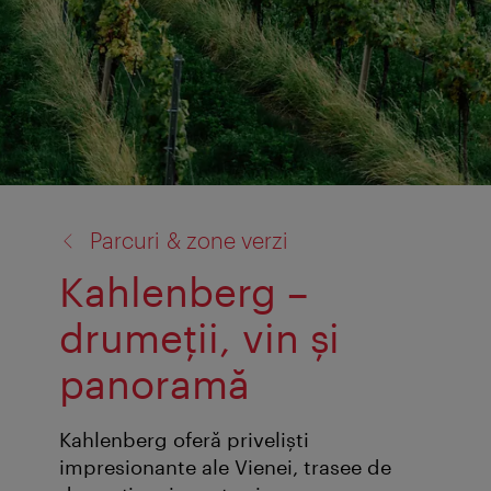
înapoi
Parcuri & zone verzi
la:
Kahlenberg –
drumeții, vin și
panoramă
Kahlenberg oferă priveliști
impresionante ale Vienei, trasee de