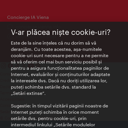
Concierge IA Viena
concierge.vienna.info
V-ar plăcea nişte cookie-uri?
Informații non-stop
Este de la sine înţeles că nu dorim să vă
deranjăm. Cu toate acestea, aşa-numitele
cookie-uri sunt necesare pentru a ne permite
să vă oferim cel mai bun serviciu posibil şi
pentru a asigura funcţionalitatea paginilor de
Contact
Internet, evaluărilor şi conţinuturilor adaptate
Credits
la interesele dvs. Dacă nu doriţi utilizarea lor,
Declaraţie privind protecţia datelor
puteţi schimba setările dvs. standard la
Terms of Use
„Setări extinse“.
Accesibilitate
Contact presa
Sugestie: în timpul vizitării paginii noastre de
Internet puteţi schimba în orice moment
Setări module cookie
© Copyright Wien Tourismus
setările dvs. pentru cookie-uri, prin
intermediul linkului „Setările modulelor