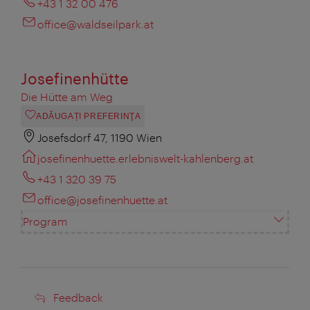
+43 1 32 00 476
office@waldseilpark.at
Josefinenhütte
Die Hütte am Weg
ADĂUGAȚI PREFERINŢA
Josefsdorf 47, 1190 Wien
josefinenhuette.erlebniswelt-kahlenberg.at
+43 1 320 39 75
office@josefinenhuette.at
Program
Feedback
Feedback