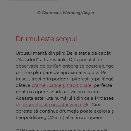
© Österreich Werbung/Diejun
Drumul este scopul
Urcușul merită din plin! De la stația de capăt
„Nussdorf” a tramvaiului D, la punctul de
observaţie de pe Kahlenberg se poate ajunge
printr-o plimbare de aproximativ o oră. Pe
traseu, treci prin podgorii pitorești și pe lângă
câteva
crame rustice și tradiționale
, perfecte
pentru o oprire scurtă cu vin și relaxare.
Aceasta este ruta numărul 1 din cele 14 trasee
de
drumeție ale orașului Viena
. Cine
dorește să continue drumeția poate explora și
Leopoldsberg (425 m) aflat în apropiere.
Călătoria cu transportul public este simplă.