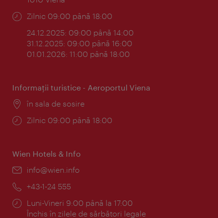
Program:
Zilnic 09:00 până 18:00
24.12.2025: 09:00 până 14:00
31.12.2025: 09:00 până 16:00
01.01.2026: 11:00 până 18:00
Informaţii turistice - Aeroportul Viena
Locul:
în sala de sosire
Program:
Zilnic 09:00 până 18:00
Wien Hotels & Info
E-
info@wien.info
mail:
Telefon:
+43-1-24 555
Program:
Luni-Vineri 9:00 până la 17:00
Închis în zilele de sărbători legale