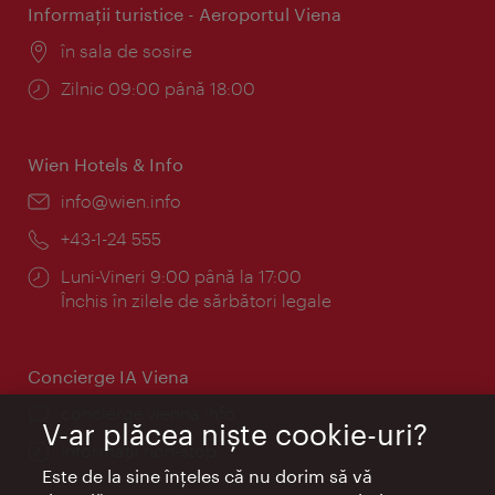
Informaţii turistice - Aeroportul Viena
Locul:
în sala de sosire
Program:
Zilnic 09:00 până 18:00
Wien Hotels & Info
E-
info@wien.info
mail:
Telefon:
+43-1-24 555
Program:
Luni-Vineri 9:00 până la 17:00
Închis în zilele de sărbători legale
Concierge IA Viena
concierge.vienna.info
V-ar plăcea nişte cookie-uri?
Informații non-stop
Este de la sine înţeles că nu dorim să vă