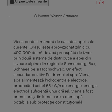
din
Afişare toate imaginile
1
/
4
riten
–
© Wiener Wasser / Houdek
ener
Viena poate fi mândră de calitatea apei sale
curente. Oraşul este aprovizionat zilnic cu
400 000 de m³ de apă proaspătă de izvor
prin două sisteme de distribuţie a apei din
izvoare alpine din regiunile Schneeberg, Rax,
Schneealpe şi Hochschwab. Un efect
secundar pozitiv: Pe drumul ei spre Viena,
apa alimentează hidrocentrale electrice,
producând astfel 65 kW/h de energie, energia
electrică suficientă unui orăşel. Viena a fost
primul oraş din lume care a oferit apă
potabilă sub protecţie constituţională.