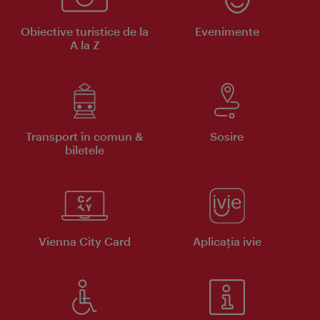
Obiective turistice de la
Evenimente
A la Z
Transport în comun &
Sosire
biletele
Vienna City Card
Aplicaţia ivie