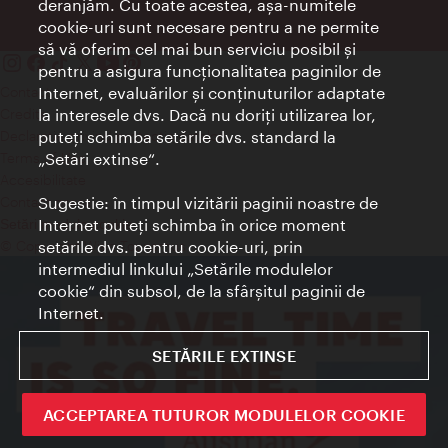
deranjăm. Cu toate acestea, aşa-numitele
cookie-uri sunt necesare pentru a ne permite
să vă oferim cel mai bun serviciu posibil şi
pentru a asigura funcţionalitatea paginilor de
Contact
Internet, evaluărilor şi conţinuturilor adaptate
Credits
la interesele dvs. Dacă nu doriţi utilizarea lor,
Declaraţie privind protecţia datelor
puteţi schimba setările dvs. standard la
Terms of Use
„Setări extinse“.
Accesibilitate
Contact presa
Sugestie: în timpul vizitării paginii noastre de
Internet puteţi schimba în orice moment
Setări module cookie
© Copyright Wien Tourismus
setările dvs. pentru cookie-uri, prin
intermediul linkului „Setările modulelor
cookie“ din subsol, de la sfârşitul paginii de
Internet.
SETĂRILE EXTINSE
ACCEPTAREA TUTUROR MODULELOR COOKIE