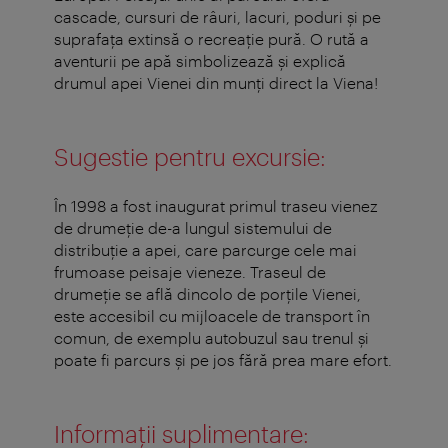
cascade, cursuri de râuri, lacuri, poduri şi pe
suprafaţa extinsă o recreaţie pură. O rută a
aventurii pe apă simbolizează şi explică
drumul apei Vienei din munţi direct la Viena!
Sugestie pentru excursie:
În 1998 a fost inaugurat primul traseu vienez
de drumeţie de-a lungul sistemului de
distribuţie a apei, care parcurge cele mai
frumoase peisaje vieneze. Traseul de
drumeţie se află dincolo de porţile Vienei,
este accesibil cu mijloacele de transport în
comun, de exemplu autobuzul sau trenul şi
poate fi parcurs şi pe jos fără prea mare efort.
Informaţii suplimentare: