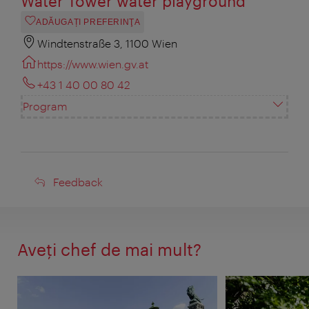
Water Tower water playground
ADĂUGAȚI PREFERINŢA
Windtenstraße 3, 1100 Wien
https://www.wien.gv.at
+43 1 40 00 80 42
Program
Feedback
Feedback
Aveţi chef de mai mult?