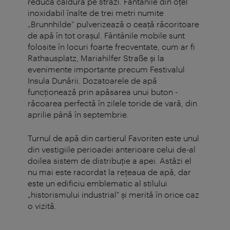
reducă căldura pe străzi. Fântânile din oțel
inoxidabil înalte de trei metri numite
„Brunnhilde” pulverizează o ceață răcoritoare
de apă în tot orașul. Fântânile mobile sunt
folosite în locuri foarte frecventate, cum ar fi
Rathausplatz, Mariahilfer Straße și la
evenimente importante precum Festivalul
Insula Dunării. Dozatoarele de apă
funcționează prin apăsarea unui buton -
răcoarea perfectă în zilele toride de vară, din
aprilie până în septembrie.
Turnul de apă din cartierul Favoriten este unul
din vestigiile perioadei anterioare celui de-al
doilea sistem de distribuţie a apei. Astăzi el
nu mai este racordat la reţeaua de apă, dar
este un edificiu emblematic al stilului
„historismului industrial" şi merită în orice caz
o vizită.