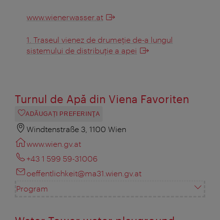
www.wienerwasser.at
1. Traseul vienez de drumeţie de-a lungul
sistemului de distribuţie a apei
Turnul de Apă din Viena Favoriten
ADĂUGAȚI PREFERINŢA
Windtenstraße 3, 1100 Wien
www.wien.gv.at
+43 1 599 59-31006
oeffentlichkeit@ma31.wien.gv.at
Program