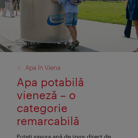
înapoi
Apa în Viena
la:
Apa potabilă
vieneză – o
categorie
remarcabilă
Puteţi savura apă de izvor direct de