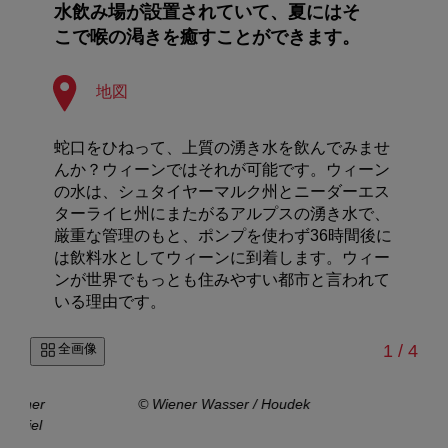
水飲み場が設置されていて、夏にはそ
こで喉の渇きを癒すことができます。
地図
蛇口をひねって、上質の湧き水を飲んでみませ
んか？ウィーンではそれが可能です。ウィーン
の水は、シュタイヤーマルク州とニーダーエス
ターライヒ州にまたがるアルプスの湧き水で、
厳重な管理のもと、ポンプを使わず36時間後に
は飲料水としてウィーンに到着します。ウィー
ンが世界でもっとも住みやすい都市と言われて
いる理由です。
/
全画像
1
/
4
 Wiener
© Wiener Wasser / Houdek
 Daniel