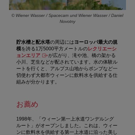
© Wiener Wasser / Spacecam und Wiener Wasser / Daniel
Novotny
貯水槽と配水塔
の周辺には
ヨーロッパ最大の規
模
を誇る1万5000平方メートルの
レクリエーシ
ョンエリア
が広がり、滝や池、橋の架かる
小川、芝生などが配されています。水の体験ル
ートを行くと、アルプス山地からポンプなど一
切使わず大都市ウィーンに飲料水を供給する仕
組みが分かります。
お薦め
1998年、「ウィーン第一上水道ワンデルング
ルート」がオープンしました。これは、ウィー
ンに飲料水を供給する第一上水道に沿った美し