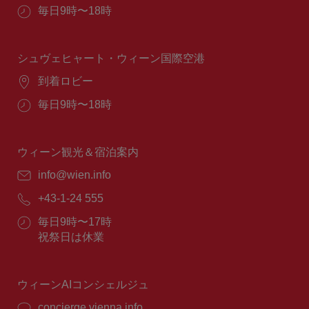
所：
営
毎日9時〜18時
業
時
間：
シュヴェヒャート・ウィーン国際空港
場
到着ロビー
所：
営
毎日9時〜18時
業
時
間：
ウィーン観光＆宿泊案内
E
info@wien.info
メ
電
+43-1-24 555
ー
話
ル：
営
毎日9時〜17時
番
業
祝祭日は休業
号：
時
間：
ウィーンAIコンシェルジュ
concierge.vienna.info