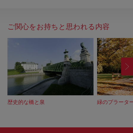
ィ
ー
ド
ご関心をお持ちと思われる内容
バ
ッ
ク
進
む
歴史的な橋と泉
緑のプラータ