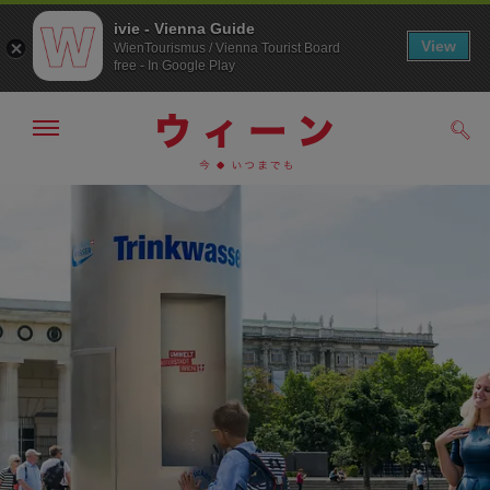
ivie - Vienna Guide
View
WienTourismus / Vienna Tourist Board
free - In Google Play
メ
検
ニ
索
ュ
メ
こ
す
ー
る
ニ
の
の
ュ
ペ
表
ー
ー
示・
非
へ
ジ
表
の
示
ト
ッ
プ
へ