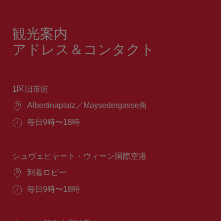
観光案内
アドレス＆コンタクト
1区旧市街
場
Albertinaplatz／Maysedergasse角
所：
営
毎日9時〜18時
業
時
間：
シュヴェヒャート・ウィーン国際空港
場
到着ロビー
所：
営
毎日9時〜18時
業
時