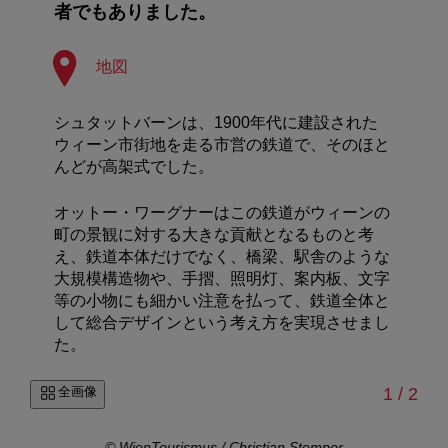
者でもありました。
地図
シュタットバーンは、1900年代に建設された
ウィーン市街地を走る市営の鉄道で、そのほと
んどが高架式でした。
オットー・ワーグナーはこの鉄道がウィーンの
町の景観に対する大きな貢献となるものと考
え、鉄道本体だけでなく、橋梁、駅舎のような
大規模構造物や、手摺、照明灯、案内板、文字
等の小物にも細かい注意を払って、鉄道全体と
して総合デザインという考え方を実現させまし
た。
/
全画像
1
/
2
ing
© WienTourismus / Christian Stemper
© 