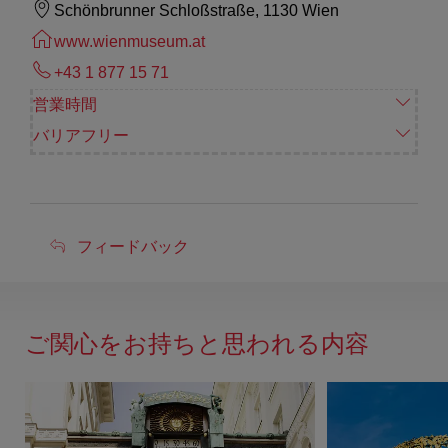
Schönbrunner Schloßstraße, 1130 Wien
www.wienmuseum.at
+43 1 877 15 71
営業時間
バリアフリー
フ
フィードバック
ィ
ー
ド
ご関心をお持ちと思われる内容
バ
ッ
ク