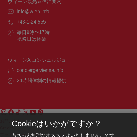
間：
ウィーン観光＆宿泊案内
E
info@wien.info
メ
電
+43-1-24 555
ー
話
ル：
営
毎日9時〜17時
番
業
祝祭日は休業
号：
時
間：
ウィーンAIコンシェルジュ
concierge.vienna.info
24時間体制の情報提供
お問い合わせ
Cookieはいかがですか？
Credits
もちろん無理なオススメはいたしません。です
プライバシーポリシー