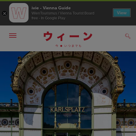
ivie - Vienna Guide
View
WienTourismus / Vienna Tourist Board
free - In Google Play
メ
検
ニ
索
ュ
メ
こ
す
ー
る
ニ
の
の
ュ
ペ
表
ー
ー
示・
非
へ
ジ
表
の
示
ト
ッ
プ
へ