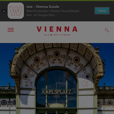
ivie - Vienna Guide
View
WienTourismus / Vienna Tourist Board
free - In Google Play
Mostra/nascondi
Cerc
navigazione
Alla
Al
navigazione
contenuto