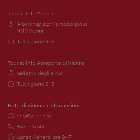
Tourist-Info Vienna
Posizione:
Albertinaplatz/Maysedergasse
1010 Vienna
Orari
Tutti i giorni 9-18
di
apertura:
Tourist-Info Aeroporto di Vienna
Posizione:
nell’atrio degli arrivi
Orari
Tutti i giorni 9-18
di
apertura:
Hotel di Vienna e informazioni
Email:
info@wien.info
Telefono:
+43-1-24 555
Orari
Lunedì-Venerdì ore 9–17