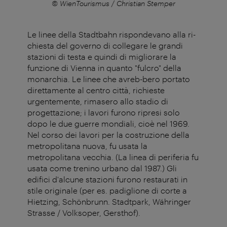
ring
© WienTourismus / Christian Stemper
© Ö
Le linee della Stadtbahn rispondevano alla ri-
chiesta del governo di collegare le grandi
stazioni di testa e quindi di migliorare la
funzione di Vienna in quanto "fulcro" della
monarchia. Le linee che avreb-bero portato
direttamente al centro città, richieste
urgentemente, rimasero allo stadio di
progettazione; i lavori furono ripresi solo
dopo le due guerre mondiali, cioè nel 1969.
Nel corso dei lavori per la costruzione della
metropolitana nuova, fu usata la
metropolitana vecchia. (La linea di periferia fu
usata come trenino urbano dal 1987.) Gli
edifici d'alcune stazioni furono restaurati in
stile originale (per es. padiglione di corte a
Hietzing, Schönbrunn. Stadtpark, Währinger
Strasse / Volksoper, Gersthof).