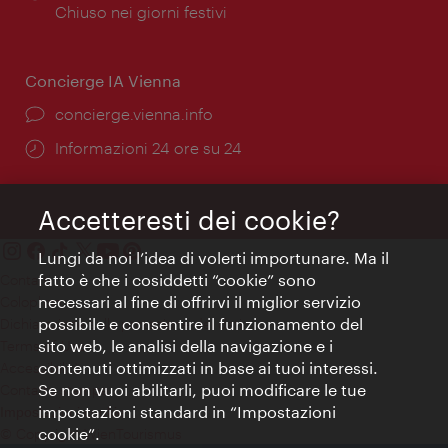
di
Chiuso nei giorni festivi
apertura:
Concierge IA Vienna
Ort:
concierge.vienna.info
Öffnungszeiten:
Informazioni 24 ore su 24
Accetteresti dei cookie?
Lungi da noi l’idea di volerti importunare. Ma il
fatto è che i cosiddetti “cookie” sono
Contatti
necessari al fine di offrirvi il miglior servizio
Colophon
possibile e consentire il funzionamento del
Dichiarazione sulla protezione dei dati
sito web, le analisi della navigazione e i
Terms of Use
contenuti ottimizzati in base ai tuoi interessi.
Accessibilità
Se non vuoi abilitarli, puoi modificare le tue
Contatto stampa
impostazioni standard in “Impostazioni
Impostazioni cookie
cookie”.
© Copyright WienTourismus