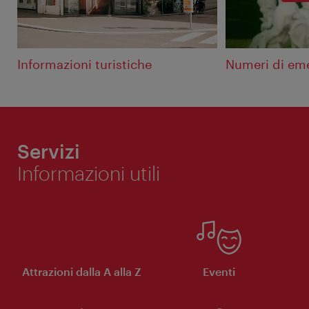
Informazioni turistiche
Numeri di em
Servizi
Informazioni utili
Attrazioni dalla A alla Z
Eventi