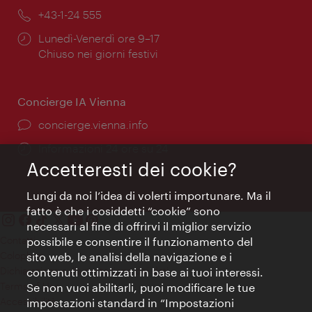
Telefono:
+43-1-24 555
Orari
Lunedì-Venerdì ore 9–17
di
Chiuso nei giorni festivi
apertura:
Concierge IA Vienna
Ort:
concierge.vienna.info
Öffnungszeiten:
Informazioni 24 ore su 24
Accetteresti dei cookie?
Lungi da noi l’idea di volerti importunare. Ma il
fatto è che i cosiddetti “cookie” sono
necessari al fine di offrirvi il miglior servizio
Contatti
possibile e consentire il funzionamento del
Colophon
sito web, le analisi della navigazione e i
Dichiarazione sulla protezione dei dati
contenuti ottimizzati in base ai tuoi interessi.
Terms of Use
Se non vuoi abilitarli, puoi modificare le tue
Accessibilità
impostazioni standard in “Impostazioni