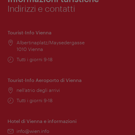
Indirizzi e contatti
Tourist-Info Vienna
Posizione:
Albertinaplatz/Maysedergasse
1010 Vienna
Orari
Tutti i giorni 9-18
di
apertura:
Tourist-Info Aeroporto di Vienna
Posizione:
nell’atrio degli arrivi
Orari
Tutti i giorni 9-18
di
apertura:
Hotel di Vienna e informazioni
Email:
info@wien.info