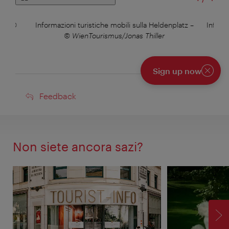
z
–
©
Informazioni turistiche mobili sulla Heldenplatz
–
Inform
© WienTourismus/Jonas Thiller
Sign up now
Chiudi
Feedback
Feedback
Non siete ancora sazi?
AV