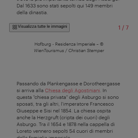
Dal 1633 sono stati sepolti qui 149 membri
della dinastia.
di
Visualizza tutte le immagini
1
/
7
gaud
Hofburg - Residenza Imperiale
–
©
WienTourismus / Christian Stemper
Passando da Plankengasse e Dorotheergasse
si arriva alla
Chiesa degli Agostiniani
. In
questa "chiesa privata" degli Asburgo si sono
sposati, tra gli altri, l'imperatore Francesco
Giuseppe e Sisi nel 1854. La chiesa ospita
anche la Herzgruft (cripta dei cuori) degli
Asburgo. Tra il 1654 e 1878 nella cappella di
Loreto vennero sepolti 54 cuori di membri
della famiglia imperiale.