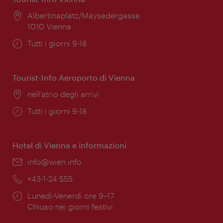
Posizione:
Albertinaplatz/Maysedergasse
1010 Vienna
Orari
Tutti i giorni 9-18
di
apertura:
Tourist-Info Aeroporto di Vienna
Posizione:
nell’atrio degli arrivi
Orari
Tutti i giorni 9-18
di
apertura:
Hotel di Vienna e informazioni
Email:
info@wien.info
Telefono:
+43-1-24 555
Orari
Lunedì-Venerdì ore 9–17
di
Chiuso nei giorni festivi
apertura: