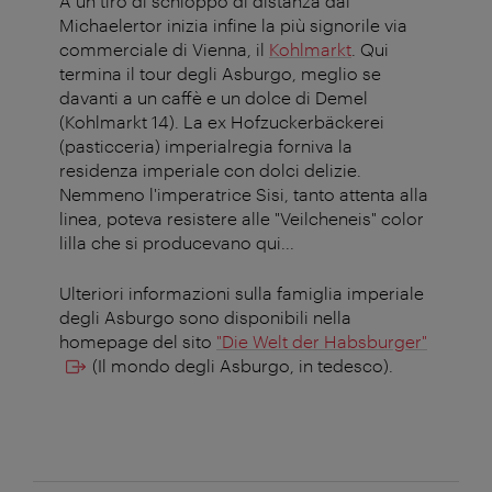
A un tiro di schioppo di distanza dal
Michaelertor inizia infine la più signorile via
commerciale di Vienna, il
Kohlmarkt
. Qui
termina il tour degli Asburgo, meglio se
davanti a un caffè e un dolce di Demel
(Kohlmarkt 14). La ex Hofzuckerbäckerei
(pasticceria) imperialregia forniva la
residenza imperiale con dolci delizie.
Nemmeno l'imperatrice Sisi, tanto attenta alla
linea, poteva resistere alle "Veilcheneis" color
lilla che si producevano qui...
Ulteriori informazioni sulla famiglia imperiale
degli Asburgo sono disponibili nella
homepage del sito
"Die Welt der Habsburger"
(Il mondo degli Asburgo, in tedesco).