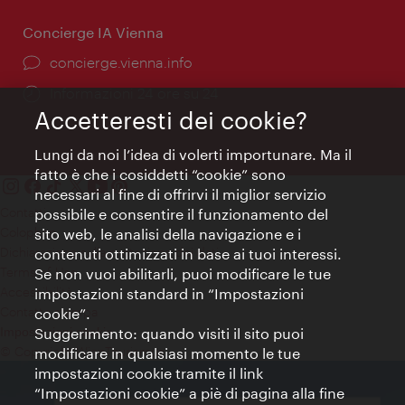
Concierge IA Vienna
Ort:
concierge.vienna.info
Öffnungszeiten:
Informazioni 24 ore su 24
Accetteresti dei cookie?
Lungi da noi l’idea di volerti importunare. Ma il
fatto è che i cosiddetti “cookie” sono
necessari al fine di offrirvi il miglior servizio
Contatti
possibile e consentire il funzionamento del
Colophon
sito web, le analisi della navigazione e i
Dichiarazione sulla protezione dei dati
contenuti ottimizzati in base ai tuoi interessi.
Terms of Use
Se non vuoi abilitarli, puoi modificare le tue
Accessibilità
impostazioni standard in “Impostazioni
Contatto stampa
cookie”.
Suggerimento: quando visiti il sito puoi
Impostazioni cookie
© Copyright WienTourismus
modificare in qualsiasi momento le tue
impostazioni cookie tramite il link
“Impostazioni cookie” a piè di pagina alla fine