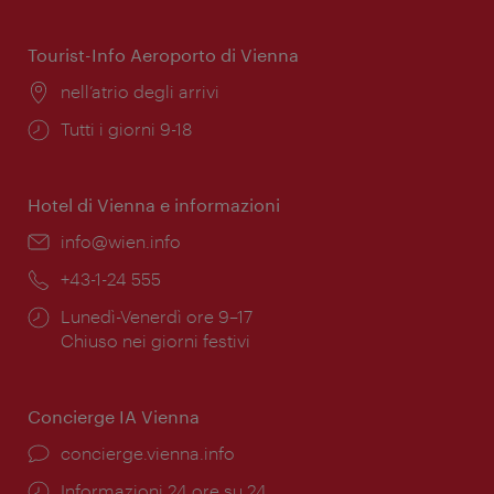
di
apertura:
Tourist-Info Aeroporto di Vienna
Posizione:
nell’atrio degli arrivi
Orari
Tutti i giorni 9-18
di
apertura:
Hotel di Vienna e informazioni
Email:
info@wien.info
Telefono:
+43-1-24 555
Orari
Lunedì-Venerdì ore 9–17
di
Chiuso nei giorni festivi
apertura:
Concierge IA Vienna
Ort:
concierge.vienna.info
Öffnungszeiten:
Informazioni 24 ore su 24