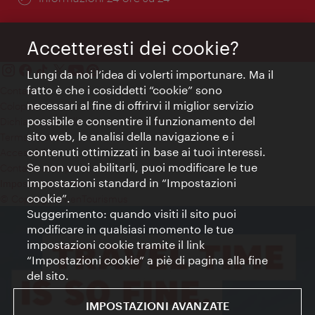
Accetteresti dei cookie?
Lungi da noi l’idea di volerti importunare. Ma il
fatto è che i cosiddetti “cookie” sono
Contatti
necessari al fine di offrirvi il miglior servizio
Colophon
possibile e consentire il funzionamento del
Dichiarazione sulla protezione dei dati
sito web, le analisi della navigazione e i
Terms of Use
contenuti ottimizzati in base ai tuoi interessi.
Accessibilità
Se non vuoi abilitarli, puoi modificare le tue
Contatto stampa
impostazioni standard in “Impostazioni
Impostazioni cookie
cookie”.
© Copyright WienTourismus
Suggerimento: quando visiti il sito puoi
modificare in qualsiasi momento le tue
impostazioni cookie tramite il link
“Impostazioni cookie” a piè di pagina alla fine
del sito.
IMPOSTAZIONI AVANZATE