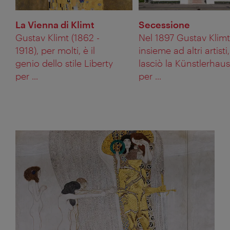
La Vienna di Klimt
Secessione
Gustav Klimt (1862 -
Nel 1897 Gustav Klimt
1918), per molti, è il
insieme ad altri artisti,
genio dello stile Liberty
lasciò la Künstlerhaus
per ...
per ...