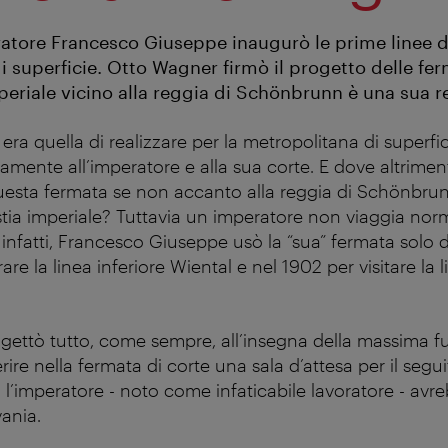
ratore Francesco Giuseppe inaugurò le prime linee d
 superficie. Otto Wagner firmò il progetto delle fe
periale vicino alla reggia di Schönbrunn è una sua r
era quella di realizzare per la metropolitana di superf
vamente all’imperatore e alla sua corte. E dove altrime
esta fermata se non accanto alla reggia di Schönbrun
astia imperiale? Tuttavia un imperatore non viaggia no
infatti, Francesco Giuseppe usò la “sua” fermata solo d
re la linea inferiore Wiental e nel 1902 per visitare la 
ettò tutto, come sempre, all’insegna della massima fu
rire nella fermata di corte una sala d’attesa per il segu
 l’imperatore - noto come infaticabile lavoratore - avr
vania.