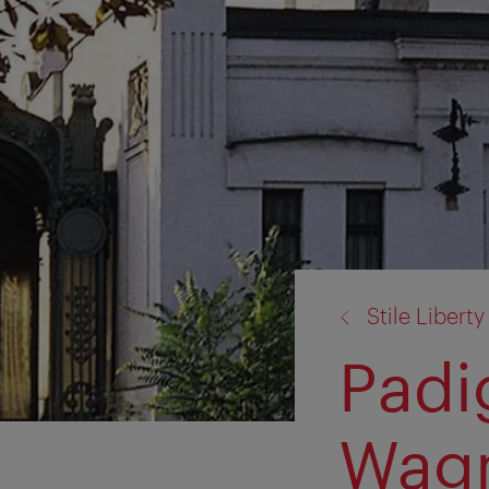
torna
Stile Liberty
a:
Padi
Wagn