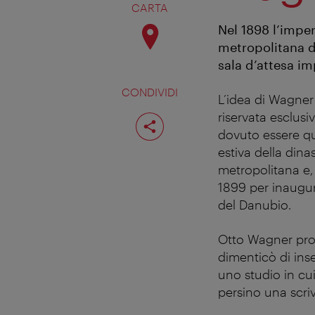
CARTA
Nel 1898 l’impe
metropolitana di
sala d’attesa im
CONDIVIDI
L’idea di Wagner 
Condividi
riservata esclusi
pagina
dovuto essere qu
estiva della din
metropolitana e, 
1899 per inaugura
del Danubio.
Otto Wagner prog
dimenticò di inse
uno studio in cui
persino una scri