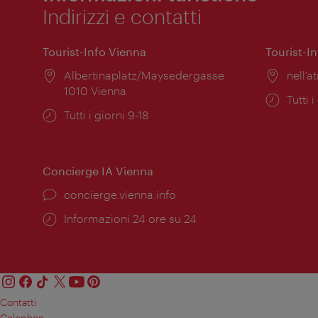
Indirizzi e contatti
Tourist-Info Vienna
Tourist-I
Posizione:
Albertinaplatz/Maysedergasse
Posiz
nell’at
1010 Vienna
Orari
Tutti i
Orari
Tutti i giorni 9-18
di
di
apert
apertura:
Concierge IA Vienna
Ort:
concierge.vienna.info
Öffnungszeiten:
Informazioni 24 ore su 24
Contatti
Colophon