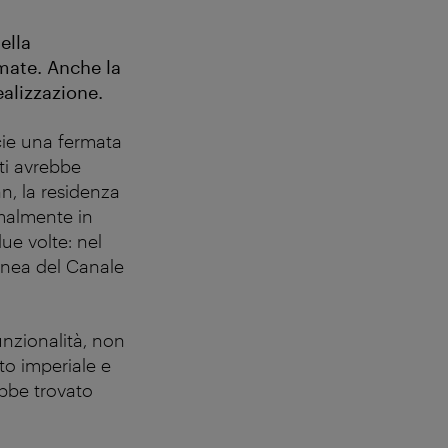
ella
rmate. Anche la
ealizzazione.
icie una fermata
nti avrebbe
n, la residenza
rmalmente in
ue volte: nel
linea del Canale
nzionalità, non
ito imperiale e
ebbe trovato