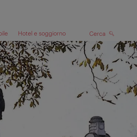
bile
Hotel e soggiorno
Cerca
CERCA
lla mappa