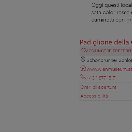
Oggi questi local
seta color rosso
caminetti con gri
Padiglione della
AGGIUNGERE PREFERIT
Schönbrunner Schloß
www.wienmuseum.a
+43 1 877 15 71
Orari di apertura
Accessibilità