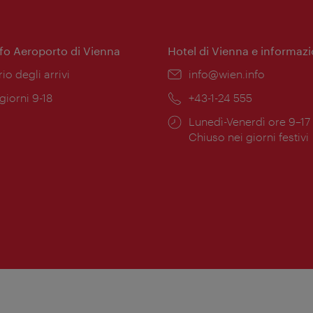
nfo Aeroporto di Vienna
Hotel di Vienna e informazi
ione:
rio degli arrivi
Email:
info@wien.info
 giorni 9-18
Telefono:
+43-1-24 555
Orari
Lunedì-Venerdì ore 9–17
ura:
di
Chiuso nei giorni festivi
apertura: