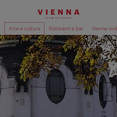
à
Arte e cultura
Ristoranti e bar
Vienna vivi
Mostra i risultati della ricerca su